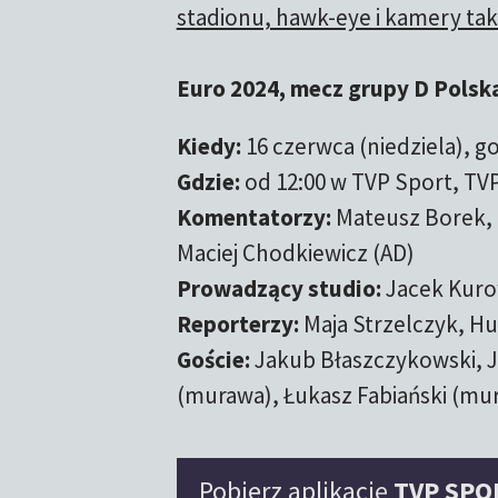
stadionu, hawk-eye i kamery tak
Euro 2024, mecz grupy D Polska
Kiedy:
16 czerwca (niedziela), g
Gdzie:
od 12:00 w TVP Sport, TVP
Komentatorzy:
Mateusz Borek, R
Maciej Chodkiewicz (AD)
Prowadzący studio:
Jacek Kuro
Reporterzy:
Maja Strzelczyk, H
Goście:
Jakub Błaszczykowski, J
(murawa), Łukasz Fabiański (mu
Pobierz aplikację
TVP SPO