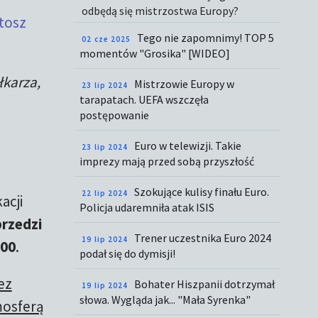
odbędą się mistrzostwa Europy?
tosz
Tego nie zapomnimy! TOP 5
02 cze 2025
momentów "Grosika" [WIDEO]
łkarza,
Mistrzowie Europy w
23 lip 2024
tarapatach. UEFA wszczęła
postępowanie
Euro w telewizji. Takie
23 lip 2024
imprezy mają przed sobą przyszłość
Szokujące kulisy finału Euro.
22 lip 2024
acji
Policja udaremniła atak ISIS
rzedzi
Trener uczestnika Euro 2024
19 lip 2024
:00
.
podał się do dymisji!
ez
Bohater Hiszpanii dotrzymał
19 lip 2024
słowa. Wygląda jak... "Mała Syrenka"
mosferą