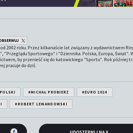
OBSERWUJ
od 2002 roku. Przez kilkanaście lat związany z wydawnictwem Rin
u″, ″Przeglądu Sportowego″ i ″Dziennika. Polska, Europa, Świat″. 
ictwem, by przenieść się do katowickiego ″Sportu″. Rok później tra
ej pracuje do dziś.
POLSKI
#MICHAŁ PROBIERZ
#EURO 2024
I
#ROBERT LEWANDOWSKI
UDOSTĘPNIJ NA X