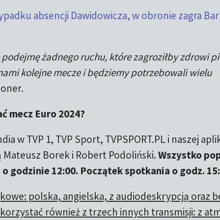
ypadku absencji Dawidowicza, w obronie zagra Bar
 podejmę żadnego ruchu, które zagroziłby zdrowi pi
 nami kolejne mecze i będziemy potrzebowali wielu
joner.
ać mecz Euro 2024?
dia w TVP 1, TVP Sport, TVPSPORT.PL i naszej aplik
 Mateusz Borek i Robert Podoliński.
Wszystko pop
ż o godzinie 12:00. Początek spotkania o godz. 15
ękowe: polska, angielska, z audiodeskrypcją oraz b
korzystać również z trzech innych transmisji: z at