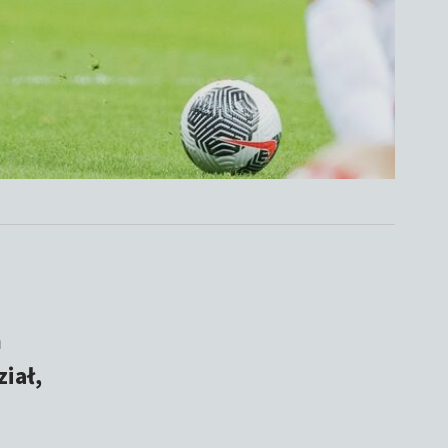
ń
iał,