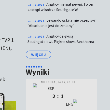
Anglicy niemal pewni. To on
18 lip 2024
zastąpi w kadrze Southgate'a!
Lewandowski łamie przepisy?
17 lip 2024
"Absolutnie jest do zmiany"
Anglicy dziękują
16 lip 2024
w TVP 1
Southgate'owi. Piękne słowa Beckhama
 (EN),
WIĘCEJ
Wyniki
zek
NIEDZIELA, 14.07, 21:00
ESP
2 : 1
ENG