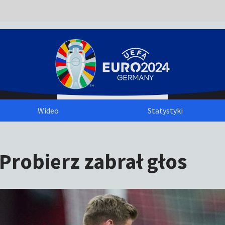
Wideo
Statystyki
robierz zabrał głos