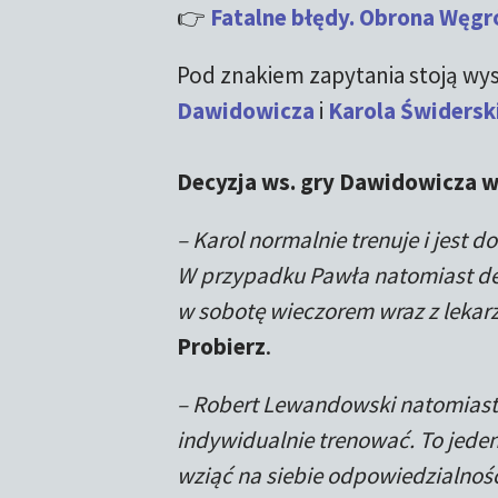
👉
Fatalne błędy. Obrona Węgró
Pod znakiem zapytania stoją wy
Dawidowicza
i
Karola Świdersk
Decyzja ws. gry Dawidowicza 
– Karol normalnie trenuje i jest d
W przypadku Pawła natomiast d
w sobotę wieczorem wraz z leka
Probierz
.
– Robert Lewandowski natomiast 
indywidualnie trenować. To jeden
wziąć na siebie odpowiedzialnoś