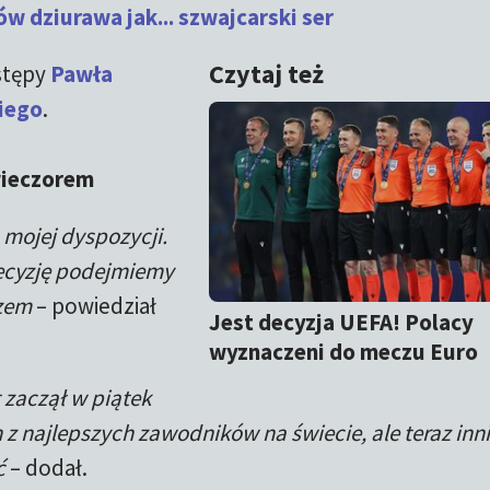
w dziurawa jak... szwajcarski ser
Czytaj też
stępy
Pawła
iego
.
wieczorem
o mojej dyspozycji.
ecyzję podejmiemy
rzem
– powiedział
Jest decyzja UEFA! Polacy
wyznaczeni do meczu Euro
zaczął w piątek
 z najlepszych zawodników na świecie, ale teraz inn
ć
– dodał.