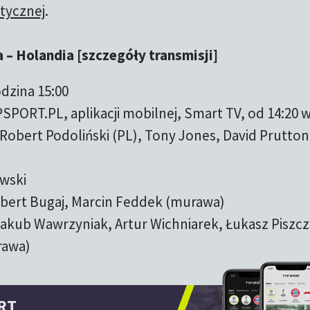
tycznej
.
 – Holandia [szczegóły transmisji]
odzina 15:00
SPORT.PL, aplikacji mobilnej, Smart TV, od 14:20 
obert Podoliński (PL), Tony Jones, David Prutton
wski
ubert Bugaj, Marcin Feddek (murawa)
akub Wawrzyniak, Artur Wichniarek, Łukasz Piszc
rawa)
RT