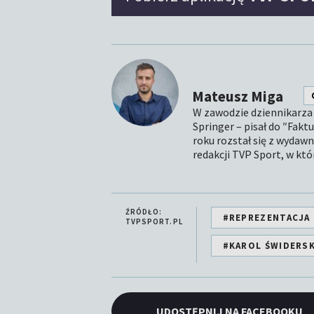
Mateusz Miga
W zawodzie dziennikarza 
Springer – pisał do ″Fakt
roku rozstał się z wydawn
redakcji TVP Sport, w któr
ŹRÓDŁO:
#REPREZENTACJA 
TVPSPORT.PL
#KAROL ŚWIDERSK
UDOSTĘPNIJ NA FACEBOOKU