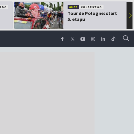
RDC
08:55
KOLARSTWO
Tour de Pologne: start
▶
5. etapu