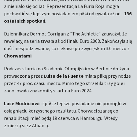
zmieniało się od lat. Reprezentacja La Furia Roja mogła
pochwalić się lepszym posiadaniem piłki od rywala aż od...
136
ostatnich spotkań
.
Dziennikarz Dermot Corrigan z "The Athletic" zauważył, że
rewelacyjna seria trwała aż od finału Euro 2008. Zakończyła się
dość niespodziewanie, co ciekawe po zwycięskim 3:0 meczu z
Chorwatami
.
Podczas starcia na Stadionie Olimpijskim w Berlinie drużyna
prowadzona przez
Luisa de la Fuente
miała piłkę przy nodze
przez 47 proc. czasu meczu. Mimo tego strzeliła trzy gole i
zanotowała znakomity start na Euro 2024.
Luce Modriciowi
i spółce lepsze posiadanie nie pomogło w
osiągnięciu korzystnego rezultatu. Chorwaci szansę do
rehabilitacji mieć będą 19 czerwca w Hamburgu. Wtedy
zmierzą się z Albanią.