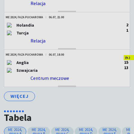
Relacja
ZAKOŃCZONY
ME 2024, FAZA PUCHAROWA
06.07, 21:00
2
Holandia
1
Turcja
Relacja
ZAKOŃCZONY
ME 2024, FAZA PUCHAROWA
06.07, 18:00
(k.)
1
5
Anglia
1
3
Szwajcaria
Centrum meczowe
ZAKOŃCZONY
WIĘCEJ
Tabela
ME 2024,
ME 2024,
ME 2024,
ME 2024,
ME 2024,
ME 2
grupa A
grupa B
grupa C
grupa D
grupa E
gru