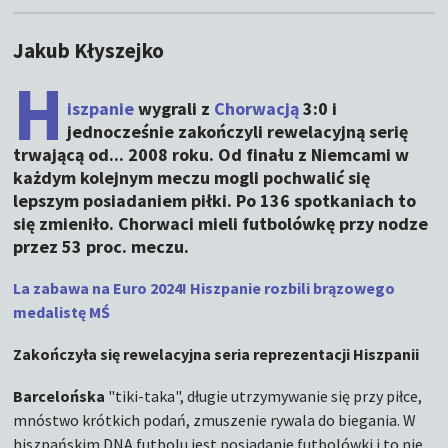
Jakub Kłyszejko
H
iszpanie
wygrali z
Chorwacją
3:0 i
jednocześnie zakończyli rewelacyjną serię
trwającą od... 2008 roku. Od finału z Niemcami w
każdym kolejnym meczu mogli pochwalić się
lepszym posiadaniem piłki. Po 136 spotkaniach to
się zmieniło. Chorwaci mieli futbolówkę przy nodze
przez 53 proc. meczu.
La zabawa na Euro 2024! Hiszpanie rozbili brązowego
medalistę MŚ
Zakończyła się rewelacyjna seria reprezentacji Hiszpanii
Barcelońska
"tiki-taka", długie utrzymywanie się przy piłce,
mnóstwo krótkich podań, zmuszenie rywala do biegania. W
hiszpańskim DNA futbolu jest posiadanie futbolówki i to nie