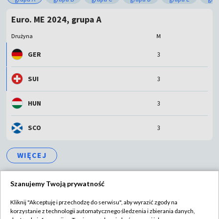
Euro. ME 2024, grupa A
Drużyna
M
GER
3
SUI
3
HUN
3
SCO
3
WIĘCEJ
Szanujemy Twoją prywatność
Kliknij "Akceptuję i przechodzę do serwisu", aby wyrazić zgody na
korzystanie z technologii automatycznego śledzenia i zbierania danych,
TVP