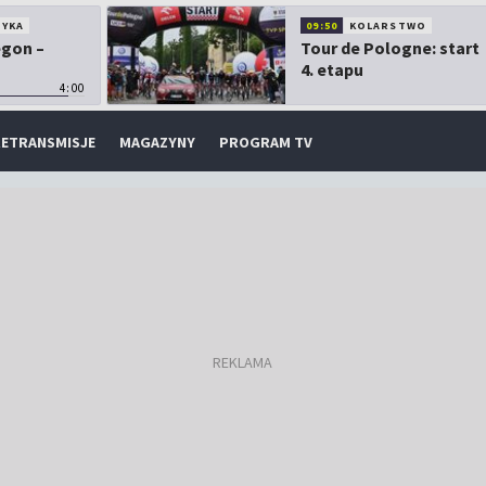
TYKA
09:50
KOLARSTWO
egon –
Tour de Pologne: start
4. etapu
4:00
ETRANSMISJE
MAGAZYNY
PROGRAM TV