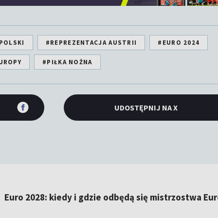
POLSKI
#REPREZENTACJA AUSTRII
#EURO 2024
UROPY
#PIŁKA NOŻNA
UDOSTĘPNIJ NA X
Euro 2028: kiedy i gdzie odbędą się mistrzostwa Eu