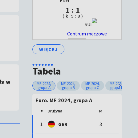
ENG
1 : 1
( k. 5 : 3 )
SUI
Centrum meczowe
ZAKOŃCZONY
WIĘCEJ
Tabela
ła w
ME 2024,
ME 2024,
ME 2024,
ME 2024,
ME
grupa A
grupa B
grupa C
grupa D
g
Euro. ME 2024, grupa A
Drużyna
M
#
1.
GER
3