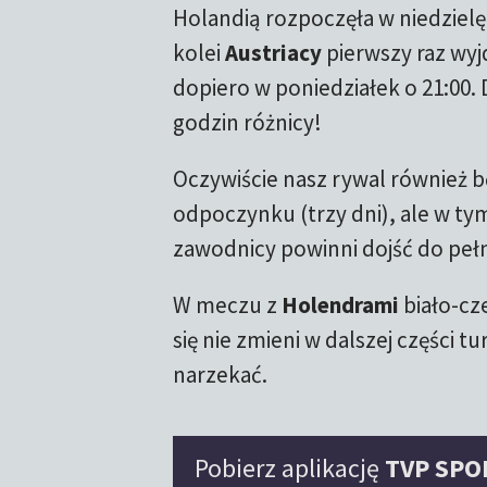
Holandią rozpoczęła w niedzielę 
kolei
Austriacy
pierwszy raz wyj
dopiero w poniedziałek o 21:00. 
godzin różnicy!
Oczywiście nasz rywal również b
odpoczynku (trzy dni), ale w ty
zawodnicy powinni dojść do pełn
W meczu z
Holendrami
biało-cze
się nie zmieni w dalszej części t
narzekać.
Pobierz aplikację
TVP SPO