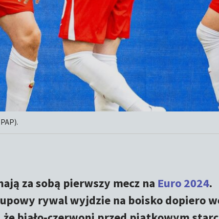
 PAP).
ają za sobą pierwszy mecz na
Euro 2024
.
grupowy rywal wyjdzie na boisko dopiero w
, że biało-czerwoni przed piątkowym star