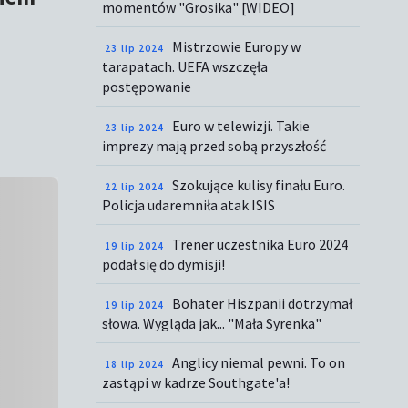
momentów "Grosika" [WIDEO]
Mistrzowie Europy w
23 lip 2024
tarapatach. UEFA wszczęła
postępowanie
Euro w telewizji. Takie
23 lip 2024
imprezy mają przed sobą przyszłość
Szokujące kulisy finału Euro.
22 lip 2024
Policja udaremniła atak ISIS
Trener uczestnika Euro 2024
19 lip 2024
podał się do dymisji!
Bohater Hiszpanii dotrzymał
19 lip 2024
słowa. Wygląda jak... "Mała Syrenka"
Anglicy niemal pewni. To on
18 lip 2024
zastąpi w kadrze Southgate'a!