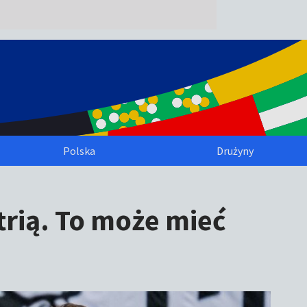
Polska
Drużyny
rią. To może mieć