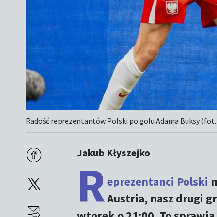
Radość reprezentantów Polski po golu Adama Buksy (fot.
Jakub Kłyszejko
R
eprezentanci Polski
m
Austria, nasz drugi 
wtorek o 21:00. To sprawia