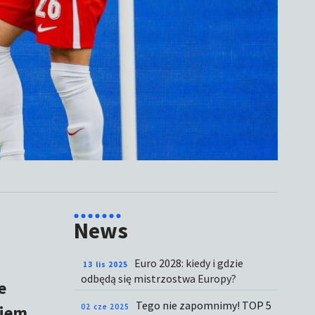
News
Euro 2028: kiedy i gdzie
13 lis 2025
odbędą się mistrzostwa Europy?
e
Tego nie zapomnimy! TOP 5
ciem
02 cze 2025