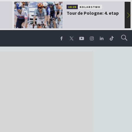
10:25
KOLARSTWO
Tour de Pologne: 4. etap
▶