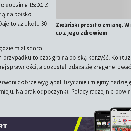
o godzinie 15:00. Z
dą na boisko
Daje to aż około 30
Zieliński prosił o zmianę. W
co z jego zdrowiem
ędzie miał sporo
m przypadku to czas gra na polską korzyść. Kontuz
ej sprawności, a pozostali zdążą się zregenerować
rwoni dobrze wyglądali fizycznie i miejmy nadzieję
urnieju. Na brak odpoczynku Polacy raczej nie powin
RT