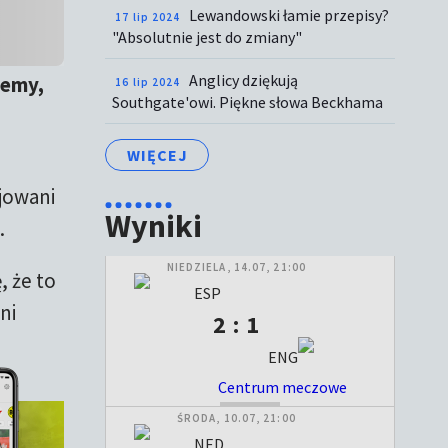
Lewandowski łamie przepisy?
17 lip 2024
"Absolutnie jest do zmiany"
Anglicy dziękują
iemy,
16 lip 2024
Southgate'owi. Piękne słowa Beckhama
WIĘCEJ
jowani
Wyniki
.
NIEDZIELA, 14.07, 21:00
, że to
ESP
ni
2 : 1
ENG
Centrum meczowe
ZAKOŃCZONY
ŚRODA, 10.07, 21:00
NED