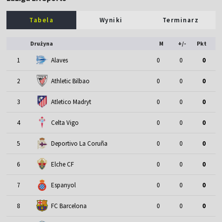
Tabela
Wyniki
Terminarz
Drużyna
M
+/-
Pkt
1
Alaves
0
0
0
2
Athletic Bilbao
0
0
0
3
Atletico Madryt
0
0
0
4
Celta Vigo
0
0
0
5
Deportivo La Coruña
0
0
0
6
Elche CF
0
0
0
7
Espanyol
0
0
0
8
FC Barcelona
0
0
0