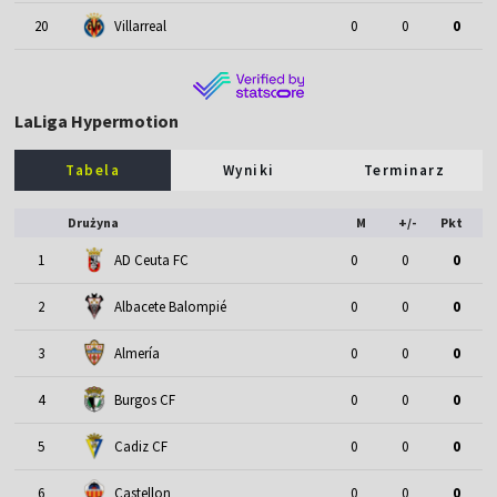
20
Villarreal
0
0
0
LaLiga Hypermotion
Tabela
Wyniki
Terminarz
Drużyna
M
+/-
Pkt
1
AD Ceuta FC
0
0
0
2
Albacete Balompié
0
0
0
3
Almería
0
0
0
4
Burgos CF
0
0
0
5
Cadiz CF
0
0
0
6
Castellon
0
0
0