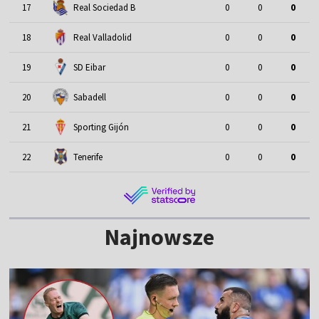
17
Real Sociedad B
0
0
0
18
Real Valladolid
0
0
0
19
SD Eibar
0
0
0
20
Sabadell
0
0
0
21
Sporting Gijón
0
0
0
22
Tenerife
0
0
0
Najnowsze