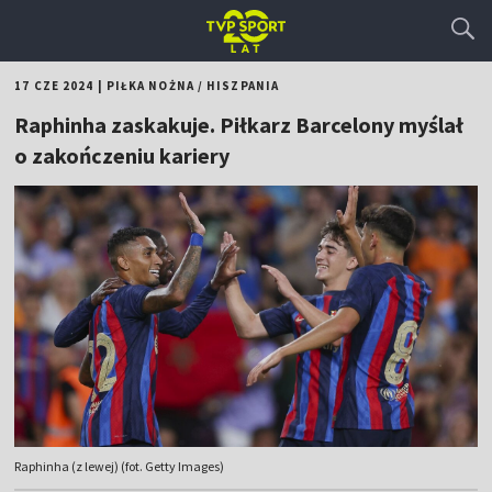
17 CZE 2024
|
PIŁKA NOŻNA
/
HISZPANIA
Raphinha zaskakuje. Piłkarz Barcelony myślał
o zakończeniu kariery
Raphinha (z lewej) (fot. Getty Images)