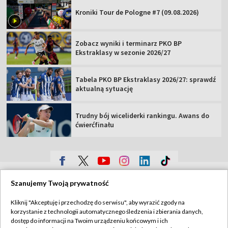
Kroniki Tour de Pologne #7 (09.08.2026)
Zobacz wyniki i terminarz PKO BP
Ekstraklasy w sezonie 2026/27
Tabela PKO BP Ekstraklasy 2026/27: sprawdź
aktualną sytuację
Trudny bój wiceliderki rankingu. Awans do
ćwierćfinału
TVP
Szanujemy Twoją prywatność
Abonament TVP
Regulamin TVP
Kliknij "Akceptuję i przechodzę do serwisu", aby wyrazić zgody na
Polityka prywatności
Sklep TVP
korzystanie z technologii automatycznego śledzenia i zbierania danych,
dostęp do informacji na Twoim urządzeniu końcowym i ich
Biuro Reklamy
Moje zgody