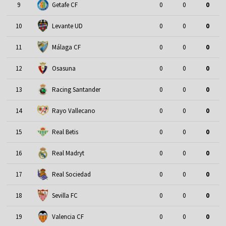
9
Getafe CF
0
0
0
10
Levante UD
0
0
0
11
Málaga CF
0
0
0
12
Osasuna
0
0
0
13
Racing Santander
0
0
0
14
Rayo Vallecano
0
0
0
15
Real Betis
0
0
0
16
Real Madryt
0
0
0
17
Real Sociedad
0
0
0
18
Sevilla FC
0
0
0
19
Valencia CF
0
0
0