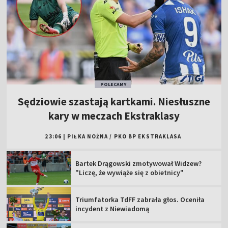
POLECAMY
Sędziowie szastają kartkami. Niesłuszne
kary w meczach Ekstraklasy
23:06
|
PIŁKA NOŻNA
/
PKO BP EKSTRAKLASA
Bartek Drągowski zmotywował Widzew?
"Liczę, że wywiąże się z obietnicy"
Triumfatorka TdFF zabrała głos. Oceniła
incydent z Niewiadomą