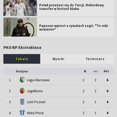
Polak przenosi się do Turcji. Rekordowy
transfer w historii klubu
Papszun wprost o rywalach Legii. "To robi
wrażenie"
PKO BP Ekstraklasa
Tabela
Wyniki
Terminarz
Drużyna
M
+/-
Pkt
1
Legia Warszawa
2
3
6
2
Jagiellonia
2
2
6
3
Lech Poznań
2
1
4
4
Wisła Płock
2
1
4