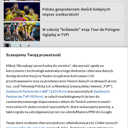
Jest liderką TdF
Tour de Pologne 2026: 5. etap [SKRÓT]
Rajdowe Samochodowe MP – 82. Rajd Polski
[RELACJA]
Szanujemy Twoją prywatność
Kliknij "Akceptuję i przechodzę do serwisu", aby wyrazić zgody na
korzystanie z technologii automatycznego śledzenia i zbierania danych,
TVP
dostęp do informacji na Twoim urządzeniu końcowym i ich
przechowywanie oraz na przetwarzanie Twoich danych osobowych przez
Abonament TVP
Regulamin TVP
nas, czyli Telewizję Polską S.A. w likwidacji (zwaną dalej również „TVP”),
Polityka prywatności
Sklep TVP
Zaufanych Partnerów z IAB* (1201 firm)
oraz pozostałych
Zaufanych
Partnerów TVP (93 firm)
, w celach marketingowych (w tym do
Biuro Reklamy
Moje zgody
zautomatyzowanego dopasowania reklam do Twoich zainteresowań i
mierzenia ich skuteczności) i pozostałych, które wskazujemy poniżej, a
Oferta Handlowa
Biuro reklamy
także zgody na udostępnianie przez nas identyfikatora PPID do Google.
Telegazeta ogłoszenia
Kontakt
Twoje dane osobowe zbierane podczas odwiedzania przez Ciebie naszych
Emisja w TVP
poszczególnych serwisów
zwanych dalej „Portalem”, w tym informacje