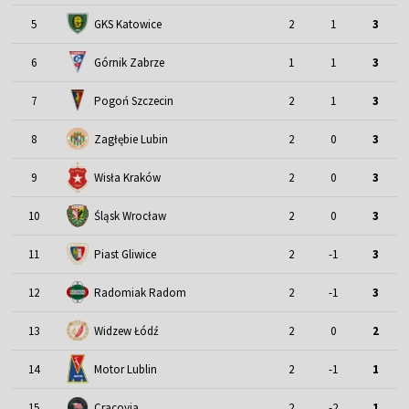
5
GKS Katowice
2
1
3
6
Górnik Zabrze
1
1
3
7
Pogoń Szczecin
2
1
3
8
Zagłębie Lubin
2
0
3
9
Wisła Kraków
2
0
3
Śląsk Wrocław
10
2
0
3
11
Piast Gliwice
2
-1
3
12
Radomiak Radom
2
-1
3
13
Widzew Łódź
2
0
2
Motor Lublin
14
2
-1
1
15
Cracovia
2
-2
1