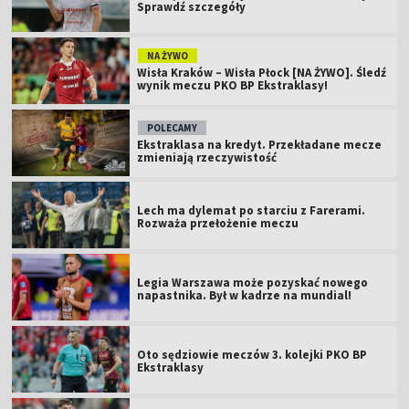
Sprawdź szczegóły
NA ŻYWO
Wisła Kraków – Wisła Płock [NA ŻYWO]. Śledź
wynik meczu PKO BP Ekstraklasy!
POLECAMY
Ekstraklasa na kredyt. Przekładane mecze
zmieniają rzeczywistość
Lech ma dylemat po starciu z Farerami.
Rozważa przełożenie meczu
Legia Warszawa może pozyskać nowego
napastnika. Był w kadrze na mundial!
Oto sędziowie meczów 3. kolejki PKO BP
Ekstraklasy