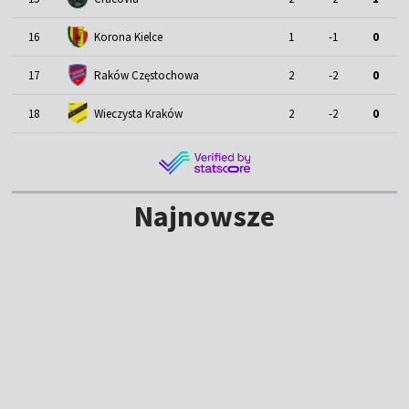
16
Korona Kielce
1
-1
0
17
Raków Częstochowa
2
-2
0
18
Wieczysta Kraków
2
-2
0
Najnowsze