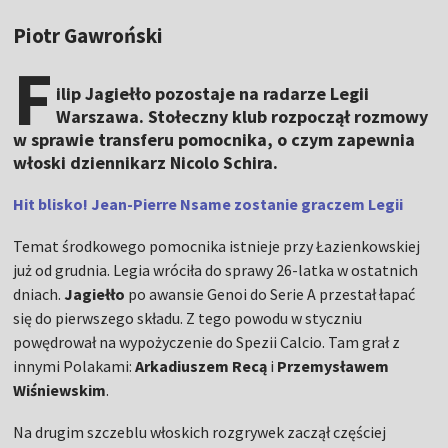
Piotr Gawroński
F
ilip Jagiełło pozostaje na radarze Legii
Warszawa. Stołeczny klub rozpoczął rozmowy
w sprawie transferu pomocnika, o czym zapewnia
włoski dziennikarz Nicolo Schira.
Hit blisko! Jean-Pierre Nsame zostanie graczem Legii
Temat środkowego pomocnika istnieje przy Łazienkowskiej
już od grudnia. Legia wróciła do sprawy 26-latka w ostatnich
dniach.
Jagiełło
po awansie Genoi do Serie A przestał łapać
się do pierwszego składu. Z tego powodu w styczniu
powędrował na wypożyczenie do Spezii Calcio. Tam grał z
innymi Polakami:
Arkadiuszem Recą
i
Przemysławem
Wiśniewskim
.
Na drugim szczeblu włoskich rozgrywek zaczął częściej