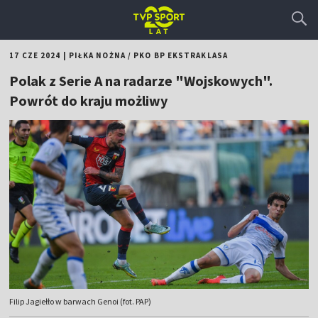
17 CZE 2024
|
PIŁKA NOŻNA
/
PKO BP EKSTRAKLASA
Polak z Serie A na radarze "Wojskowych".
Powrót do kraju możliwy
Filip Jagiełło w barwach Genoi (fot. PAP)