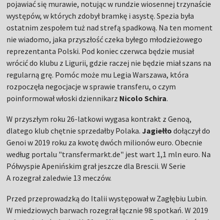
pojawiać się murawie, notując w rundzie wiosennej trzynaście
występów, w których zdobył bramkę i asystę. Spezia była
ostatnim zespołem tuż nad strefą spadkową. Na ten moment
nie wiadomo, jaka przyszłość czeka byłego młodzieżowego
reprezentanta Polski. Pod koniec czerwca będzie musiał
wrócić do klubu z Ligurii, gdzie raczej nie będzie miał szans na
regularną grę. Pomóc może mu Legia Warszawa, która
rozpoczęła negocjacje w sprawie transferu, o czym
poinformował włoski dziennikarz
Nicolo Schira
.
W przyszłym roku 26-latkowi wygasa kontrakt z Genoą,
dlatego klub chętnie sprzedałby Polaka.
Jagiełło
dołączył do
Genoi w 2019 roku za kwotę dwóch milionów euro. Obecnie
według portalu "transfermarkt.de" jest wart 1,1 mln euro. Na
Półwyspie Apenińskim grał jeszcze dla Brescii. W Serie
A rozegrał zaledwie 13 meczów.
Przed przeprowadzką do Italii występował w Zagłębiu Lubin.
W miedziowych barwach rozegrał łącznie 98 spotkań. W 2019