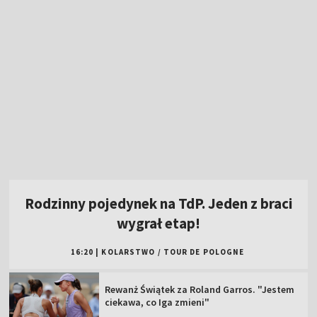
Rodzinny pojedynek na TdP. Jeden z braci
wygrał etap!
16:20
|
KOLARSTWO
/
TOUR DE POLOGNE
Rewanż Świątek za Roland Garros. "Jestem
ciekawa, co Iga zmieni"
Polska gospodarzem dwóch kolejnych
imprez siatkarskich!
W sobotę "królewski" etap Tour de Pologne.
Oglądaj w TVP!
Popis Polki na najsłynniejszej górze świata!