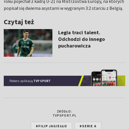
roku pojechał z kadrą U-21 na Mistrzostwa Europy, na których
popisał się dwiema asystami w wygranym 3:2 starciu z Belgią.
Czytaj też
Legia traci talent.
Odchodzi do innego
pucharowicza
Pobierz aplikację
TVP SPORT
ŹRÓDŁO:
TVPSPORT.PL
#FILIP JAGIEŁŁO
#SERIE A