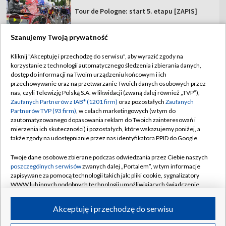
Tour de Pologne: start 5. etapu [ZAPIS]
Szanujemy Twoją prywatność
Kliknij "Akceptuję i przechodzę do serwisu", aby wyrazić zgody na
korzystanie z technologii automatycznego śledzenia i zbierania danych,
TVP
dostęp do informacji na Twoim urządzeniu końcowym i ich
przechowywanie oraz na przetwarzanie Twoich danych osobowych przez
Abonament TVP
Regulamin TVP
nas, czyli Telewizję Polską S.A. w likwidacji (zwaną dalej również „TVP”),
Polityka prywatności
Sklep TVP
Zaufanych Partnerów z IAB* (1201 firm)
oraz pozostałych
Zaufanych
Partnerów TVP (93 firm)
, w celach marketingowych (w tym do
Biuro Reklamy
Moje zgody
zautomatyzowanego dopasowania reklam do Twoich zainteresowań i
mierzenia ich skuteczności) i pozostałych, które wskazujemy poniżej, a
Oferta Handlowa
Biuro reklamy
także zgody na udostępnianie przez nas identyfikatora PPID do Google.
Telegazeta ogłoszenia
Kontakt
Twoje dane osobowe zbierane podczas odwiedzania przez Ciebie naszych
Emisja w TVP
poszczególnych serwisów
zwanych dalej „Portalem”, w tym informacje
zapisywane za pomocą technologii takich jak: pliki cookie, sygnalizatory
Kanały
Rada Programowa
WWW lub innych podobnych technologii umożliwiających świadczenie
dopasowanych i bezpiecznych usług, personalizację treści oraz reklam,
Ogłoszenia przetargowe
udostępnianie funkcji mediów społecznościowych oraz analizowanie
©2026 Telewizja Polska Spółka Akcyjna w likwidacji
Akceptuję i przechodzę do serwisu
ruchu w Internecie.
Akademia Telewizyjna