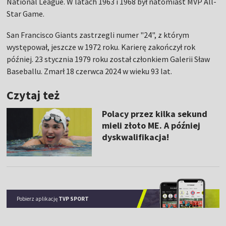
National League. W latach 1963 i 1968 był natomiast MVP All-
Star Game.
San Francisco Giants zastrzegli numer "24", z którym
występował, jeszcze w 1972 roku. Karierę zakończył rok
później. 23 stycznia 1979 roku został członkiem Galerii Sław
Baseballu. Zmarł 18 czerwca 2024 w wieku 93 lat.
Czytaj też
Polacy przez kilka sekund
mieli złoto ME. A później
dyskwalifikacja!
Pobierz aplikację
TVP SPORT