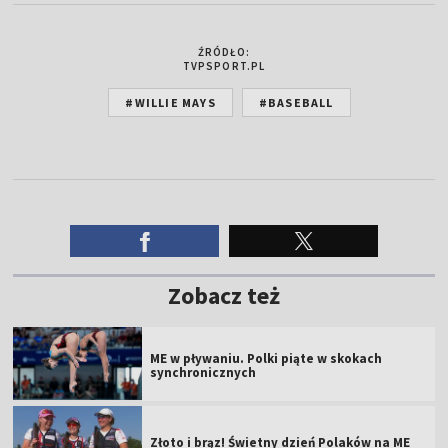
ŹRÓDŁO:
TVPSPORT.PL
#WILLIE MAYS
#BASEBALL
Zobacz też
ME w pływaniu. Polki piąte w skokach
synchronicznych
Złoto i brąz! Świetny dzień Polaków na ME