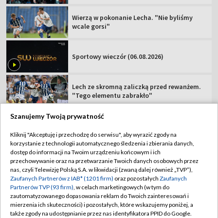
Wierzą w pokonanie Lecha. "Nie byliśmy
wcale gorsi"
Sportowy wieczór (06.08.2026)
Lech ze skromną zaliczką przed rewanżem.
"Tego elementu zabrakło"
Szanujemy Twoją prywatność
Kliknij "Akceptuję i przechodzę do serwisu", aby wyrazić zgody na
korzystanie z technologii automatycznego śledzenia i zbierania danych,
TVP
dostęp do informacji na Twoim urządzeniu końcowym i ich
przechowywanie oraz na przetwarzanie Twoich danych osobowych przez
Abonament TVP
Regulamin TVP
nas, czyli Telewizję Polską S.A. w likwidacji (zwaną dalej również „TVP”),
Polityka prywatności
Sklep TVP
Zaufanych Partnerów z IAB* (1201 firm)
oraz pozostałych
Zaufanych
Partnerów TVP (93 firm)
, w celach marketingowych (w tym do
Biuro Reklamy
Moje zgody
zautomatyzowanego dopasowania reklam do Twoich zainteresowań i
mierzenia ich skuteczności) i pozostałych, które wskazujemy poniżej, a
Oferta Handlowa
Biuro reklamy
także zgody na udostępnianie przez nas identyfikatora PPID do Google.