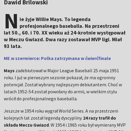
Dawid Brilowski
N
ie żyje Willie Mays. To legenda
profesjonalnego baseballa. Na przestrzeni
lat 50., 60. i 70. XX wieku aż 24-krotnie występował
w Meczu Gwiazd. Dwa razy zostawał MVP ligi. Miał
93 lata.
ME w szermierce: Polka zatrzymana w ćwierćfinale
Mays
zadebiutował w Major League Baseball 25 maja 1951
roku. I już w pierwszym sezonie pokazał, że ma ogromny
potencjał. Został wybrany najlepszym debiutantem. Choć w
latach 1952-54 został powołany do armii, w wielkim stylu
wrócił do profesjonalnego baseballa.
Jeszcze w 1954 roku wygrał World Series. A na przestrzeni
kolejnych lat został legendą dyscypliny.
24 razy trafił do
składu Meczu Gwiazd
. W 1954 i 1965 roku był wymierany MVP