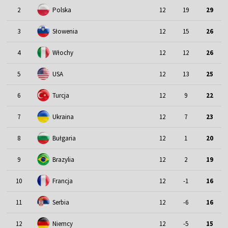
2
Polska
12
19
29
3
Słowenia
12
15
26
4
Włochy
12
12
26
5
USA
12
13
25
6
Turcja
12
9
22
7
Ukraina
12
7
23
8
Bułgaria
12
1
20
9
Brazylia
12
2
19
10
Francja
12
-1
16
11
Serbia
12
-6
16
12
Niemcy
12
-5
15