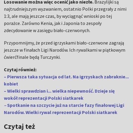
Losowanie można więc ocenić jako niezłe.
Brazylijki są
najtrudniejszym wyzwaniem, ostatnio Polki przegrały z nimi
1:3, ale mają jeszcze czas, by wyciągnąć wnioski po tej
porażce. Zarówno Kenia, jak i Japonia to zespoły
zdecydowanie w zasięgu biało-czerwonych.
Przypomnijmy, że przed igrzyskami biało-czerwone zagrają
jeszcze w finałach Ligi Narodów. Ich rywalkami w piątkowym
ćwierćfinale będą Turczynki.
Czytaj również:
– Pierwsza taka sytuacja od lat. Na igrzyskach zabraknie...
kobiet
– Wielki sprawdzian i... wielka niepewność. Dzieje się
wokół reprezentacji Polski siatkarek
–
Spotkanie na szczycie już na starcie fazy finałowej Ligi
Narodów. Wielki rywal reprezentacji Polski siatkarek
Czytaj też