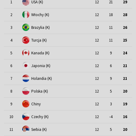
1
USA (K)
12
21
29
2
Włochy (K)
12
18
28
3
Brazylia (K)
12
11
26
4
Turcja (K)
12
11
25
5
Kanada (K)
12
9
24
6
Japonia (K)
12
6
21
7
Holandia (K)
12
9
21
8
Polska (K)
12
5
20
9
Chiny
12
3
19
10
Czechy (K)
12
-4
16
11
Serbia (K)
12
5
20