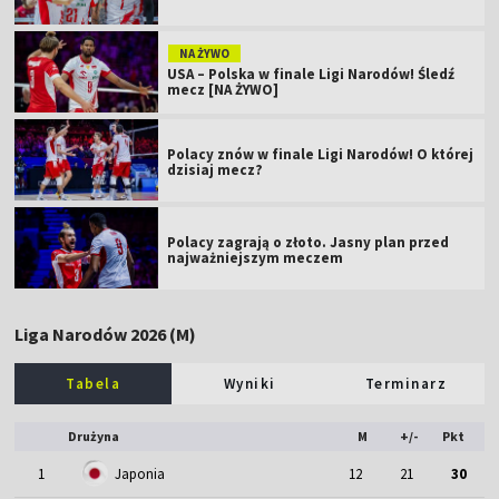
NA ŻYWO
USA – Polska w finale Ligi Narodów! Śledź
mecz [NA ŻYWO]
Polacy znów w finale Ligi Narodów! O której
dzisiaj mecz?
Polacy zagrają o złoto. Jasny plan przed
najważniejszym meczem
Liga Narodów 2026 (M)
Tabela
Wyniki
Terminarz
Drużyna
M
+/-
Pkt
1
Japonia
12
21
30