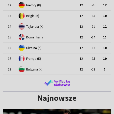
12
Niemcy (K)
12
-4
17
13
Belgia (K)
12
-15
10
14
Tajlandia (K)
12
-11
12
15
Dominikana
12
-14
11
16
Ukraina (K)
12
-13
10
17
Francja (K)
12
-15
10
18
Bułgaria (K)
12
-22
5
Najnowsze