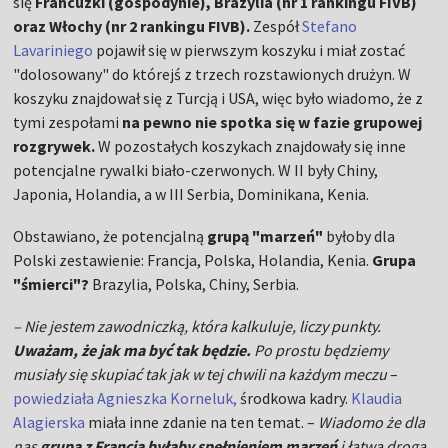
się
Francuzki (gospodynie), Brazylia (nr 1 rankingu FIVB)
oraz Włochy (nr 2 rankingu FIVB).
Zespół
Stefano
Lavariniego
pojawił się w pierwszym koszyku i miał zostać
"dolosowany" do którejś z trzech rozstawionych drużyn. W
koszyku znajdował się z Turcją i USA, więc było wiadomo, że z
tymi zespołami
na pewno nie spotka się w fazie grupowej
rozgrywek.
W pozostałych koszykach znajdowały się inne
potencjalne rywalki biało-czerwonych. W II były Chiny,
Japonia, Holandia, a w III Serbia, Dominikana, Kenia.
Obstawiano, że potencjalną
grupą "marzeń"
byłoby dla
Polski zestawienie: Francja, Polska, Holandia, Kenia.
Grupa
"śmierci"?
Brazylia, Polska, Chiny, Serbia.
– Nie jestem zawodniczką, która kalkuluje, liczy punkty.
Uważam, że jak ma być tak będzie.
Po prostu będziemy
musiały się skupiać tak jak w tej chwili na każdym meczu
–
powiedziała Agnieszka Korneluk,
środkowa kadry.
Klaudia
Alagierska
miała inne zdanie na ten temat. –
Wiadomo że dla
nas
grupa z Francją byłaby spełnieniem marzeń
i łatwą drogą