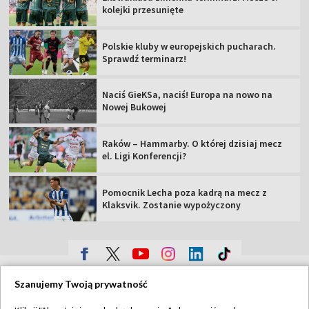
kolejki przesunięte
Polskie kluby w europejskich pucharach.
Sprawdź terminarz!
Naciś GieKSa, naciś! Europa na nowo na
Nowej Bukowej
Raków – Hammarby. O której dzisiaj mecz
el. Ligi Konferencji?
Pomocnik Lecha poza kadrą na mecz z
Klaksvik. Zostanie wypożyczony
TVP
Szanujemy Twoją prywatność
Abonament TVP
Regulamin TVP