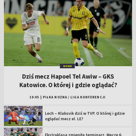
NOWE
Dziś mecz Hapoel Tel Awiw – GKS
Katowice. O której i gdzie oglądać?
10:05
|
PIŁKA NOŻNA
/
LIGA KONFERENCJI
Lech – Klaksvik dziś w TVP. O której i gdzie
oglądać mecz el. LE?
Ekstraklasa zmieniła terminarz. Mecze 6.