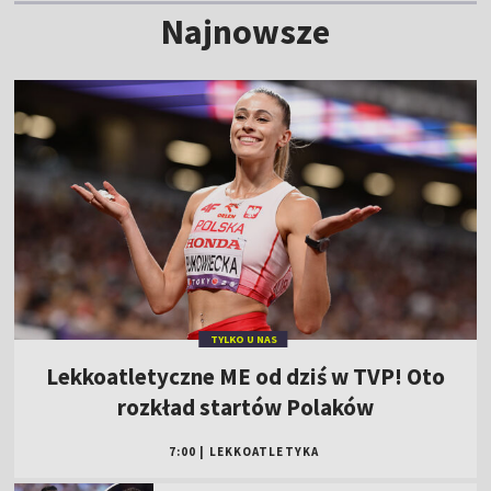
Najnowsze
TYLKO U NAS
Lekkoatletyczne ME od dziś w TVP! Oto
rozkład startów Polaków
7:00
|
LEKKOATLETYKA