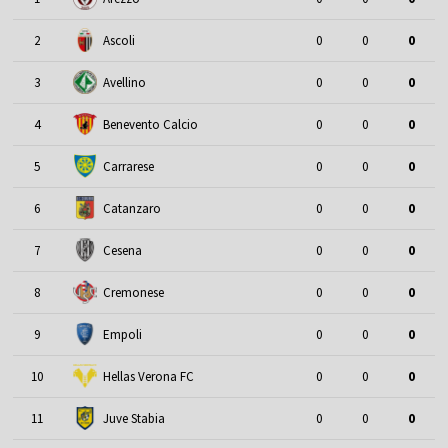
2
Ascoli
0
0
0
3
Avellino
0
0
0
4
Benevento Calcio
0
0
0
5
Carrarese
0
0
0
6
Catanzaro
0
0
0
7
Cesena
0
0
0
8
Cremonese
0
0
0
9
Empoli
0
0
0
10
Hellas Verona FC
0
0
0
11
Juve Stabia
0
0
0