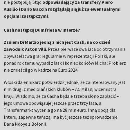
nie postępują. Stąd
odpowiadający za transfery Piero
Ausilio i Dario Baccin rozglądają się już za ewentualnymi
opcjami zastępczymi
.
Cash następcą Dumfriesa w Interze?
Zzniem Di Marzio jedną z nich jest Cash, na co dzień
zawodnik Aston Villi
. Przez pierwsze dwa lata od otrzymania
obywatelstwa grał regularnie w reprezentacji Polski, ale
ponad rok temu wypadł z łask i koniec końców Michał Probierz
nie zmieścił go w kadrze na Euro 2024.
Włoski dziennikarz potwierdził jednak, że zainteresowany jest
nim drugi z mediolańskich klubów – AC Milan, wicemistrz
kraju. Wiadomo, że za Casha będzie trzeba słono zapłacić –
jego umowa obowiązuje jeszcze przez trzy lata, a
Transfermarkt wycenia go na 28 mln euro. Inną opcją dla
Interu, zapewne tańszą, ma być jeszcze też sprowadzenie
Dana Ndoye z Bolonii.