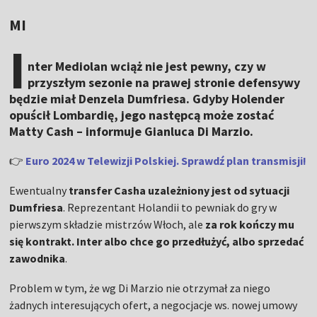
MI
I
nter Mediolan wciąż nie jest pewny, czy w
przyszłym sezonie na prawej stronie defensywy
będzie miał Denzela Dumfriesa. Gdyby Holender
opuścił Lombardię, jego następcą może zostać
Matty Cash – informuje Gianluca Di Marzio.
👉
Euro 2024 w Telewizji Polskiej. Sprawdź plan transmisji!
Ewentualny
transfer Casha uzależniony jest od sytuacji
Dumfriesa
. Reprezentant Holandii to pewniak do gry w
pierwszym składzie mistrzów Włoch, ale
za rok kończy mu
się kontrakt. Inter albo chce go przedłużyć, albo sprzedać
zawodnika
.
Problem w tym, że wg Di Marzio nie otrzymał za niego
żadnych interesujących ofert, a negocjacje ws. nowej umowy