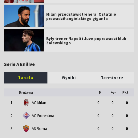
Milan przedstawił trenera. Ostatnio
prowadził angielskiego giganta
Były trener Napoli i Juve poprowadzi klub
Zalewskiego
Serie A Enilive
Tabela
Wyniki
Terminarz
Drużyna
M
+/-
Pkt
1
AC Milan
0
0
0
2
AC Fiorentina
0
0
0
3
AS Roma
0
0
0