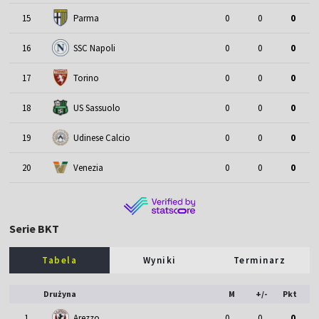
15
Parma
0
0
0
16
SSC Napoli
0
0
0
17
Torino
0
0
0
18
US Sassuolo
0
0
0
19
Udinese Calcio
0
0
0
20
Venezia
0
0
0
Serie BKT
Tabela
Wyniki
Terminarz
Drużyna
M
+/-
Pkt
1
Arezzo
0
0
0