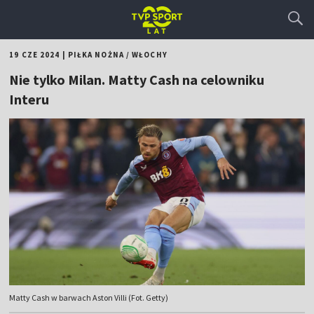
19 CZE 2024
|
PIŁKA NOŻNA
/
WŁOCHY
Nie tylko Milan. Matty Cash na celowniku
Interu
Matty Cash w barwach Aston Villi (Fot. Getty)