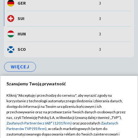
GER
3
SUI
3
HUN
3
SCO
3
WIĘCEJ
Szanujemy Twoją prywatność
Kliknij "Akceptuję i przechodzę do serwisu", aby wyrazić zgody na
korzystanie z technologii automatycznego śledzenia i zbierania danych,
TVP
dostęp do informacji na Twoim urządzeniu końcowym i ich
przechowywanie oraz na przetwarzanie Twoich danych osobowych przez
Abonament TVP
Regulamin TVP
nas, czyli Telewizję Polską S.A. w likwidacji (zwaną dalej również „TVP”),
Polityka prywatności
Sklep TVP
Zaufanych Partnerów z IAB* (1201 firm)
oraz pozostałych
Zaufanych
Partnerów TVP (93 firm)
, w celach marketingowych (w tym do
Biuro Reklamy
Moje zgody
zautomatyzowanego dopasowania reklam do Twoich zainteresowań i