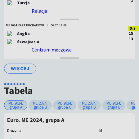
Turcja
Relacja
ZAKOŃCZONY
ME 2024, FAZA PUCHAROWA
06.07, 18:00
(k.)
1
5
Anglia
1
3
Szwajcaria
Centrum meczowe
ZAKOŃCZONY
WIĘCEJ
Tabela
ME 2024,
ME 2024,
ME 2024,
ME 2024,
ME 2024,
ME 2
grupa A
grupa B
grupa C
grupa D
grupa E
gru
Euro. ME 2024, grupa A
Drużyna
M