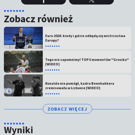
Zobacz również
Euro 2028: kiedy i gdzie odbędą się mistrzostwa
Europy?
Tego nie zapomnimy! TOP 5 momentów "Grosika"
[WIDEO]
Ronaldo nie pomógł, kadra Beenhakkera
zremisowała w Lizbonie [WIDEO]
ZOBACZ WIĘCEJ
Wyniki