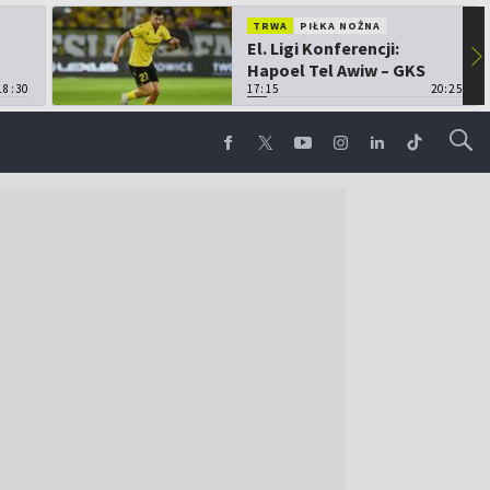
TRWA
PIŁKA NOŻNA
El. Ligi Konferencji:
▶
Hapoel Tel Awiw – GKS
18:30
Katowice
17:15
20:25