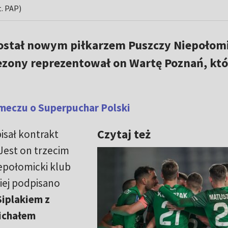
t. PAP)
stał nowym piłkarzem Puszczy Niepołomi
sezony reprezentował on Wartę Poznań, któ
meczu o Superpuchar Polski
Czytaj też
isał kontrakt
Jest on trzecim
epołomicki klub
ej podpisano
iplakiem z
ichałem