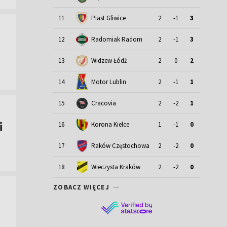
11
Piast Gliwice
2
-1
3
12
Radomiak Radom
2
-1
3
13
Widzew Łódź
2
0
2
Motor Lublin
14
2
-1
1
15
Cracovia
2
-2
1
i
16
Korona Kielce
1
-1
0
17
Raków Częstochowa
2
-2
0
18
Wieczysta Kraków
2
-2
0
ZOBACZ WIĘCEJ