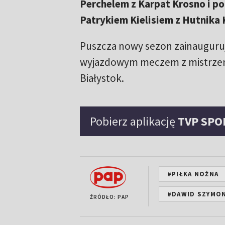
Perchelem z Karpat Krosno i p
Patrykiem Kielisiem z Hutnika 
Puszcza nowy sezon zainauguruj
wyjazdowym meczem z mistrzem 
Białystok.
Pobierz aplikację
TVP SPO
#PIŁKA NOŻNA
#DAWID SZYMO
ŹRÓDŁO: PAP