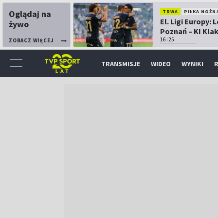
Oglądaj na
TRWA
PIŁKA NOŻN
El. Ligi Europy: 
żywo
Poznań – KI Kla
16:25
ZOBACZ WIĘCEJ
TRANSMISJE
WIDEO
WYNIKI
R