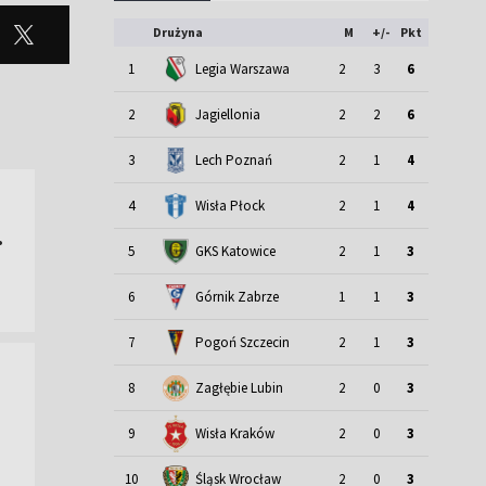
Drużyna
M
+/-
Pkt
1
Legia Warszawa
2
3
6
2
Jagiellonia
2
2
6
3
Lech Poznań
2
1
4
4
Wisła Płock
2
1
4
.
5
GKS Katowice
2
1
3
6
Górnik Zabrze
1
1
3
7
Pogoń Szczecin
2
1
3
8
Zagłębie Lubin
2
0
3
9
Wisła Kraków
2
0
3
Śląsk Wrocław
10
2
0
3