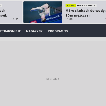
A
TRWA
INNE SPORTY
Lech
ME w skokach do wody:
ksvik
10 m mężczyzn
19:25
17:00
ETRANSMISJE
MAGAZYNY
PROGRAM TV