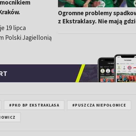
omocnikiem
Kraków.
Ogromne problemy spadko
z Ekstraklasy. Nie mają gdzi
e 19 lipca
Polski Jagiellonią
RT
#PKO BP EKSTRAKLASA
#PUSZCZA NIEPOŁOMICE
NOWICZ