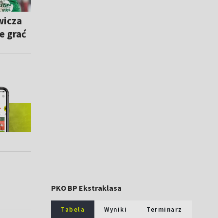
wicza
e grać
PKO BP Ekstraklasa
Tabela
Wyniki
Terminarz