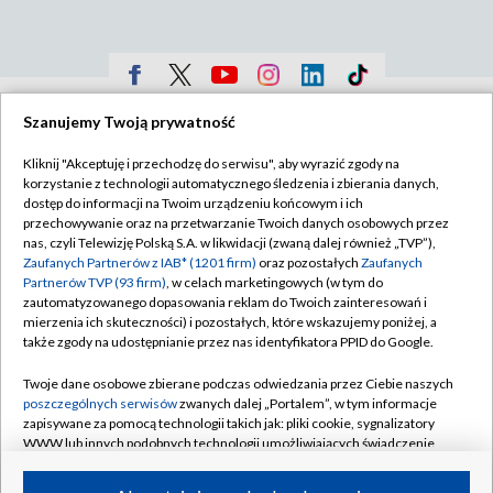
TVP
Szanujemy Twoją prywatność
Abonament TVP
Regulamin TVP
Kliknij "Akceptuję i przechodzę do serwisu", aby wyrazić zgody na
Polityka prywatności
Sklep TVP
korzystanie z technologii automatycznego śledzenia i zbierania danych,
dostęp do informacji na Twoim urządzeniu końcowym i ich
Biuro Reklamy
Moje zgody
przechowywanie oraz na przetwarzanie Twoich danych osobowych przez
nas, czyli Telewizję Polską S.A. w likwidacji (zwaną dalej również „TVP”),
Oferta Handlowa
Biuro reklamy
Zaufanych Partnerów z IAB* (1201 firm)
oraz pozostałych
Zaufanych
Partnerów TVP (93 firm)
, w celach marketingowych (w tym do
Telegazeta ogłoszenia
Kontakt
zautomatyzowanego dopasowania reklam do Twoich zainteresowań i
mierzenia ich skuteczności) i pozostałych, które wskazujemy poniżej, a
Emisja w TVP
także zgody na udostępnianie przez nas identyfikatora PPID do Google.
Kanały
Rada Programowa
Twoje dane osobowe zbierane podczas odwiedzania przez Ciebie naszych
Ogłoszenia przetargowe
poszczególnych serwisów
zwanych dalej „Portalem”, w tym informacje
©2026 Telewizja Polska Spółka Akcyjna w likwidacji
zapisywane za pomocą technologii takich jak: pliki cookie, sygnalizatory
Akademia Telewizyjna
WWW lub innych podobnych technologii umożliwiających świadczenie
dopasowanych i bezpiecznych usług, personalizację treści oraz reklam,
Informacje o nadawcy
udostępnianie funkcji mediów społecznościowych oraz analizowanie