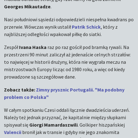
Georges Mikautadze
.
Nasi południowi sąsiedzi odpowiedzieli niespełna kwadrans po
przerwie. Wówczas wynik ustalił
Patrik Schick
, który z
najbliższej odległości wpakował piłkę do siatki.
Zespół
Ivana Haska
raz po raz gościł pod bramką rywali. Na
przestrzeni 90 minut zaliczył aż jedenaście celnych strzałów:
to najwięcej w historii drużyny, która nie wygrała meczu na
mistrzostwach Europy licząc od 1980 roku, a więc od kiedy
prowadzone są szczegółowe dane.
Zobacz także:
Zimny prysznic Portugalii. "Ma podobny
problem co Polska"
W całym spotkaniu Czesi oddali łącznie dwadzieścia uderzeń.
Należy też jednak przyznać, że kapitalnie między słupkami
spisywał się
Giorgi Mamardaszwili
. Golkiper hiszpańskiej
Valencii
bronił jak w transie i gdyby nie jego znakomita