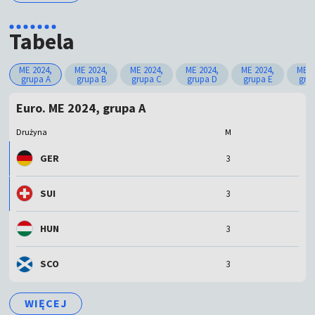
Tabela
ME 2024,
ME 2024,
ME 2024,
ME 2024,
ME 2024,
ME 2
grupa A
grupa B
grupa C
grupa D
grupa E
gru
Euro. ME 2024, grupa A
Drużyna
M
GER
3
SUI
3
HUN
3
SCO
3
WIĘCEJ