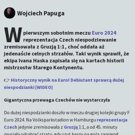
Wojciech Papuga
W
pierwszym sobotnim meczu
Euro 2024
reprezentacja Czech niespodziewanie
zremisowała z Gruzją 1:1, choć oddała aż
jedenaście celnych strzałów. Taki wynik sprawił, że
ekipa Ivana Haska zapisała się na kartach historii
mistrzostw Starego Kontynentu.
👉
Historyczny wynik na Euro! Debiutant sprawcą dużej
niespodzianki [WIDEO]
Gigantyczna przewaga Czechów nie wystarczyła
Do dużej niespodzianki doszło w meczu drugiej kolejki grupy F
Euro 2024. Na Volksparkstadion w Hamburgu
reprezentacja
Czech
jedynie zremisowała z
Gruzją
1:1, a od 45. minuty
musiała odrabiać straty, gdy rzut karny na gola zamienił