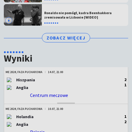
Ronaldo nie pomógł, kadra Beenhakkera
zremisowała w Lizbonie [WIDEO]
ZOBACZ WIĘCEJ
Wyniki
ME 2024, FAZA PUCHAROWA
14.07, 21:00
2
Hiszpania
1
Anglia
Centrum meczowe
ZAKOŃCZONY
ME 2024, FAZA PUCHAROWA
10.07, 21:00
1
Holandia
2
Anglia
Relacja