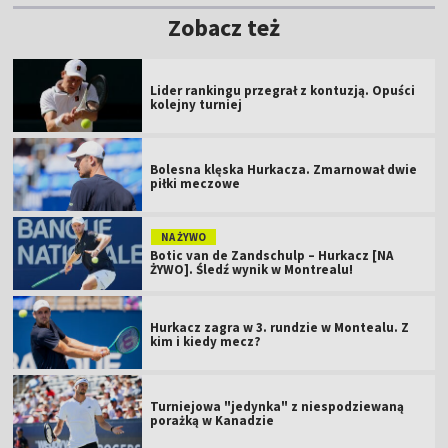
Zobacz też
Lider rankingu przegrał z kontuzją. Opuści
kolejny turniej
Bolesna klęska Hurkacza. Zmarnował dwie
piłki meczowe
NA ŻYWO
Botic van de Zandschulp – Hurkacz [NA
ŻYWO]. Śledź wynik w Montrealu!
Hurkacz zagra w 3. rundzie w Montealu. Z
kim i kiedy mecz?
Turniejowa "jedynka" z niespodziewaną
porażką w Kanadzie