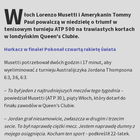
W
łoch Lorenzo Musetti i Amerykanin Tommy
Paul powalczą w niedzielę o triumf w
tenisowym turnieju ATP 500 na trawiastych kortach
w londyńskim Queen's Clubie.
Hurkacz w finale! Pokonał czwartą rakietę świata
Musetti potrzebował dwóch godzin i 17 minut, aby
wyeliminować z turnieju Australijczyka Jordana Thompsona
6:3, 3:6, 6:3.
–
To był jeden z najtrudniejszych meczów tego tygodnia –
powiedział Musetti (ATP 30.), piąty Włoch, który dotarł do
finału zawodów w Queen's Clubie.
–
Jordan grał niesamowicie, zwłaszcza w drugim i trzecim
secie. To był naprawdę ciężki mecz. Jestem naprawdę dumny z
mojego osiągnięcia. Kocham ten sport –
podkreślił 22-latek.