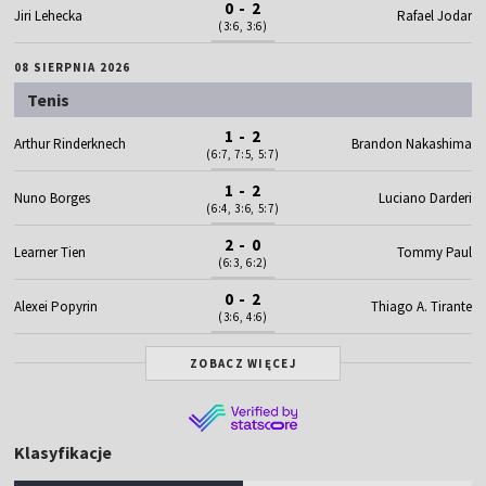
0 - 2
Jiri Lehecka
Rafael Jodar
(3:6, 3:6)
08 SIERPNIA 2026
Tenis
1 - 2
Arthur Rinderknech
Brandon Nakashima
(6:7, 7:5, 5:7)
1 - 2
Nuno Borges
Luciano Darderi
(6:4, 3:6, 5:7)
2 - 0
Learner Tien
Tommy Paul
(6:3, 6:2)
0 - 2
Alexei Popyrin
Thiago A. Tirante
(3:6, 4:6)
ZOBACZ WIĘCEJ
Klasyfikacje