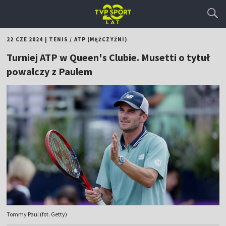
22 CZE 2024
|
TENIS
/
ATP (MĘŻCZYŹNI)
Turniej ATP w Queen's Clubie. Musetti o tytuł
powalczy z Paulem
Tommy Paul (fot. Getty)