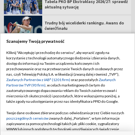
Tabela PKO BP Ekstraklasy 2026/27: sprawdź
aktualną sytuację
Trudny bój wiceliderki rankingu. Awans do
ćwierćfinału
Szanujemy Twoją prywatność
Kliknij "Akceptuję i przechodzę do serwisu", aby wyrazić zgody na
korzystanie z technologii automatycznego śledzenia i zbierania danych,
TVP
dostęp do informacji na Twoim urządzeniu końcowym i ich
przechowywanie oraz na przetwarzanie Twoich danych osobowych przez
Abonament TVP
Regulamin TVP
nas, czyli Telewizję Polską S.A. w likwidacji (zwaną dalej również „TVP”),
Polityka prywatności
Sklep TVP
Zaufanych Partnerów z IAB* (1201 firm)
oraz pozostałych
Zaufanych
Partnerów TVP (93 firm)
, w celach marketingowych (w tym do
Biuro Reklamy
Moje zgody
zautomatyzowanego dopasowania reklam do Twoich zainteresowań i
mierzenia ich skuteczności) i pozostałych, które wskazujemy poniżej, a
Oferta Handlowa
Biuro reklamy
także zgody na udostępnianie przez nas identyfikatora PPID do Google.
Telegazeta ogłoszenia
Kontakt
Twoje dane osobowe zbierane podczas odwiedzania przez Ciebie naszych
Emisja w TVP
poszczególnych serwisów
zwanych dalej „Portalem”, w tym informacje
zapisywane za pomocą technologii takich jak: pliki cookie, sygnalizatory
Kanały
Rada Programowa
WWW lub innych podobnych technologii umożliwiających świadczenie
dopasowanych i bezpiecznych usług, personalizację treści oraz reklam,