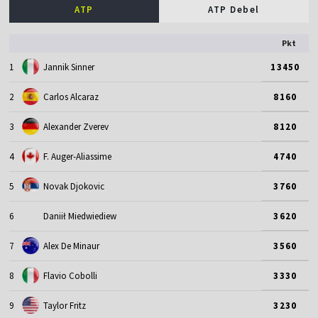
ATP
ATP Debel
Pkt
1
Jannik Sinner
13450
2
Carlos Alcaraz
8160
3
Alexander Zverev
8120
4
F. Auger-Aliassime
4740
5
Novak Djokovic
3760
6
Daniił Miedwiediew
3620
7
Alex De Minaur
3560
8
Flavio Cobolli
3330
9
Taylor Fritz
3230