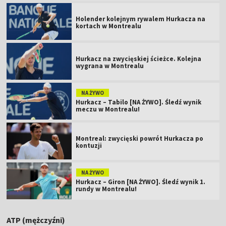
Holender kolejnym rywalem Hurkacza na
kortach w Montrealu
Hurkacz na zwycięskiej ścieżce. Kolejna
wygrana w Montrealu
NA ŻYWO
Hurkacz – Tabilo [NA ŻYWO]. Śledź wynik
meczu w Montrealu!
Montreal: zwycięski powrót Hurkacza po
kontuzji
NA ŻYWO
Hurkacz – Giron [NA ŻYWO]. Śledź wynik 1.
rundy w Montrealu!
ATP (mężczyźni)