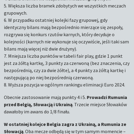
5. Większa liczba bramek zdobytych we wszystkich meczach
grupowych.
6. W przypadku ostatniej kolejki fazy grupowej, gdy
identyczny bilans mają bezpośrednio mierzące się zespoły,
rozgrywa się konkurs rzutów karnych, który decyduje o
kolejności (karnych nie wykonuje się oczywiście, jeśli taki sam
bilans mają więcej niż dwie drużyny).
7. Mniejsza liczba punktów w tabeli fair play, gdzie 1 punkt
jest za żółtą kartkę, 3 punkty za czerwoną (bez znaczenia, czy
bezpośrednią, czy za dwie żółte), a 4 punkty za żółtą kartkę i
następującą po niej bezpośrednią czerwoną.
8. Wyższa pozycja w ogólnym rankingu eliminacji Euro 2024.
Obecnie zastosowanie mają punkty 4 i 5.
Prowadzi Rumunia
przed Belgią, Słowacją i Ukrainą
. Trzecie miejsce Słowaków
dawałoby im awans do 1/8 finału.
W ostatniej kolejce Belgia zagra z Ukrainą, a Rumunia ze
Słowacją
. Oba mecze odbędą się w tym samym momencie –