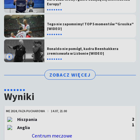
Europy?
Tego nie zapomnimy! TOP 5 momentów "Grosika"
[WIDEO]
Ronaldo nie pomógł, kadra Beenhakkera
zremisowała w Lizbonie [WIDEO]
ZOBACZ WIĘCEJ
Wyniki
ME 2024, FAZA PUCHAROWA
14.07, 21:00
2
Hiszpania
1
Anglia
Centrum meczowe
ZAKOŃCZONY