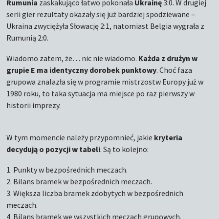
Rumunia
zaskakująco łatwo pokonała
Ukrainę
3:0. W drugiej
serii gier rezultaty okazały się już bardziej spodziewane –
Ukraina zwyciężyła Słowację 2:1, natomiast Belgia wygrała z
Rumunią 2:0.
Wiadomo zatem, że… nic nie wiadomo.
Każda z drużyn w
grupie E ma identyczny dorobek punktowy
. Choć faza
grupowa znalazła się w programie mistrzostw Europy już w
1980 roku, to taka sytuacja ma miejsce po raz pierwszy w
historii imprezy.
W tym momencie należy przypomnieć, jakie
kryteria
decydują o pozycji w tabeli
. Są to kolejno:
1. Punkty w bezpośrednich meczach.
2. Bilans bramek w bezpośrednich meczach.
3. Większa liczba bramek zdobytych w bezpośrednich
meczach.
4. Bilans bramek we wszystkich meczach grupowych.