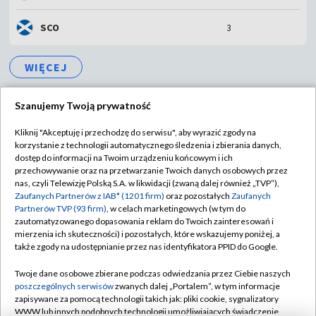
SCO
3
WIĘCEJ
Szanujemy Twoją prywatność
Kliknij "Akceptuję i przechodzę do serwisu", aby wyrazić zgody na
korzystanie z technologii automatycznego śledzenia i zbierania danych,
TVP
dostęp do informacji na Twoim urządzeniu końcowym i ich
przechowywanie oraz na przetwarzanie Twoich danych osobowych przez
Abonament TVP
Regulamin TVP
nas, czyli Telewizję Polską S.A. w likwidacji (zwaną dalej również „TVP”),
Polityka prywatności
Sklep TVP
Zaufanych Partnerów z IAB* (1201 firm)
oraz pozostałych
Zaufanych
Partnerów TVP (93 firm)
, w celach marketingowych (w tym do
Biuro Reklamy
Moje zgody
zautomatyzowanego dopasowania reklam do Twoich zainteresowań i
mierzenia ich skuteczności) i pozostałych, które wskazujemy poniżej, a
Oferta Handlowa
Biuro reklamy
także zgody na udostępnianie przez nas identyfikatora PPID do Google.
Telegazeta ogłoszenia
Kontakt
Twoje dane osobowe zbierane podczas odwiedzania przez Ciebie naszych
Emisja w TVP
poszczególnych serwisów
zwanych dalej „Portalem”, w tym informacje
zapisywane za pomocą technologii takich jak: pliki cookie, sygnalizatory
Kanały
Rada Programowa
WWW lub innych podobnych technologii umożliwiających świadczenie