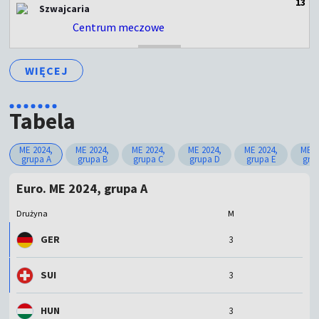
1
3
Szwajcaria
Centrum meczowe
ZAKOŃCZONY
WIĘCEJ
Tabela
ME 2024,
ME 2024,
ME 2024,
ME 2024,
ME 2024,
ME 2
grupa A
grupa B
grupa C
grupa D
grupa E
gru
Euro. ME 2024, grupa A
Drużyna
M
GER
3
SUI
3
HUN
3