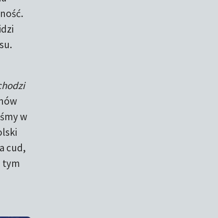
zność.
idzi
su.
chodzi
znów
teśmy w
lski
na cud,
a tym