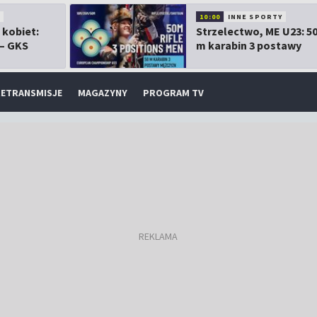
10:00
INNE SPORTY
 kobiet:
Strzelectwo, ME U23: 5
 – GKS
m karabin 3 postawy
mężczyzn
ETRANSMISJE
MAGAZYNY
PROGRAM TV