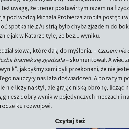
 też uwagę, że trener postawił tym razem na fizyc
ja pod wodzą Michała Probierza zrobiła postęp i w
hoć spotkanie z Austrią było chyba zjazdem do bok
e jak w Katarze tyle, że bez... wyniku.
ział słowa, które dają do myślenia. –
Czasem nie 
y liczba bramek się zgadzała
– skomentował. A więc 
wynik", jakbyśmy sami byli przekonani, że nie jes
 Tego nauczyły nas lata doświadczeń. A poza tym po
e nie liczy na styl, ale grając niską obronę, licząc 
siągniesz dobry wynik w pojedynczych meczach i n
drodze ku rozwojowi.
Czytaj też