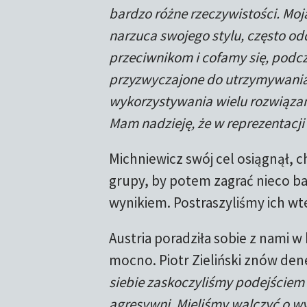
bardzo różne rzeczywistości. Moj
narzuca swojego stylu, często od
przeciwnikom i cofamy się, podcz
przyzwyczajone do utrzymywania s
wykorzystywania wielu rozwiąza
Mam nadzieję, że w reprezentacji
Michniewicz swój cel osiągnął, c
grupy, by potem zagrać nieco b
wynikiem. Postraszyliśmy ich wt
Austria poradziła sobie z nami 
mocno. Piotr Zieliński znów de
siebie zaskoczyliśmy podejściem
agresywni. Mieliśmy walczyć o wy