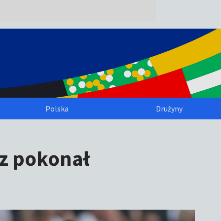
Polska
Drużyny
rz pokonał