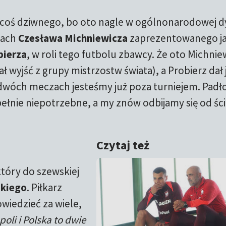
 coś dziwnego, bo oto nagle w ogólnonarodowej dy
lach
Czesława Michniewicza
zaprezentowanego j
bierza
, w roli tego futbolu zbawcy. Że oto Michnie
ał wyjść z grupy mistrzostw świata), a Probierz dał j
 dwóch meczach jesteśmy już poza turniejem. Padło
upełnie niepotrzebne, a my znów odbijamy się od śc
Czytaj też
który do szewskiej
skiego
. Piłkarz
owiedzieć za wiele,
oli i Polska to dwie