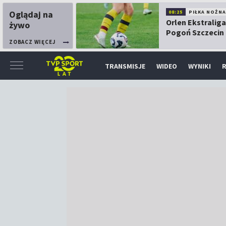
Oglądaj na
08:25
PIŁKA NOŻNA
Orlen Ekstraliga
żywo
Pogoń Szczecin
Górnik Łęczna
ZOBACZ WIĘCEJ
TRANSMISJE
WIDEO
WYNIKI
R