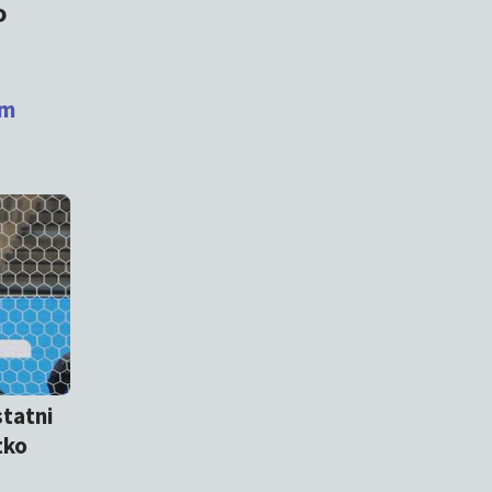
o
em
statni
tko