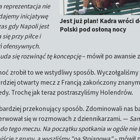
a reprezentacja nie
dajemy inicjatywę
Jest już plan! Kadra wróci 
as gdy Napoli jest
Polski pod osłoną nocy
ię przy piłce i
ń ofensywnych.
 uda się rozwinąć tę koncepcję
– mówił po awansie z
hoć zrobił to we wstydliwy sposób. Wyczołgaliśmy s
ardziej otwarty mecz z Francją zakończony znany
edy. Trochę jak teraz postraszyliśmy Holendrów.
w bardziej przekonujący sposób. Zdominowali nas b
nerwował się w rozmowach z dziennikarzami. —
Sam
 do tego meczu. Na początku spotkania w ogóle nie 
jście z grupy, a wyszliśmy "na Stojanowa"
– mówił 