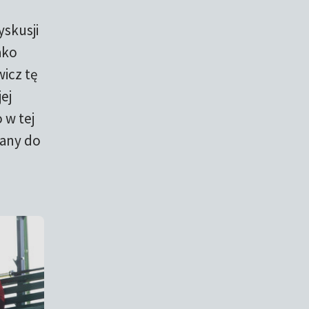
skusji
ako
wicz tę
ej
 w tej
iany do