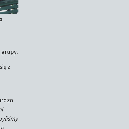
do
 grupy.
ię z
m
ardzo
i
byliśmy
na