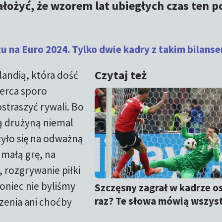
założyć, że wzorem lat ubiegłych czas ten p
u na Euro 2024. Tylko dwie kadry z takim bilans
Czytaj też
landią, która dość
serca sporo
straszyć rywali. Bo
ą drużyną niemal
zyło się na odważną
małą grę, na
rozgrywanie piłki
koniec nie byliśmy
Szczęsny zagrał w kadrze o
raz? Te słowa mówią wszys
zenia ani choćby