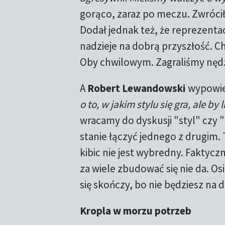
gorąco, zaraz po meczu. Zwrócił
Dodał jednak też, że reprezentac
nadzieje na dobrą przyszłość. C
Oby chwilowym. Zagraliśmy nędzni
A
Robert Lewandowski
wypowied
o to, w jakim stylu się gra, ale b
wracamy do dyskusji "styl" czy "
stanie łączyć jednego z drugim.
kibic nie jest wybredny. Faktyczni
za wiele zbudować się nie da. O
się skończy, bo nie będziesz na 
Kropla w morzu potrzeb