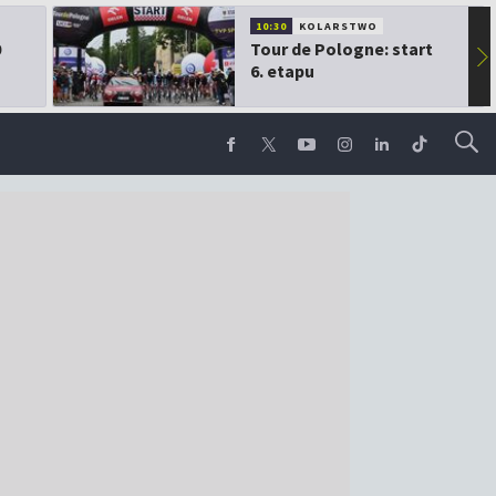
10:30
KOLARSTWO
0
Tour de Pologne: start
▶
6. etapu