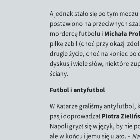
A jednak stało się po tym meczu
postawiono na przeciwnych sza
mordercę futbolu i
Michała Pro
piłkę zabił (choć przy okazji zdoł
drugie życie, choć na koniec po
dyskusji wiele słów, niektóre z
ściany.
Futbol i antyfutbol
W Katarze graliśmy antyfutbol, 
pasji doprowadzał
Piotra Zieliń
Napoli gryzł się w język, by nie p
ale w końcu i jemu się ulało. –
Nap