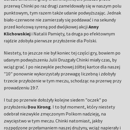
udanym podwyższeniu Julii Druzgały Chinki miały czas, by
wciąż grać. I po niezwykle pechowej żółtej kartce dla naszej
"10" ponownie wykorzystały przewagę liczebną i zdobyły
trzecie przyłożenie w tym meczu, schodząc na przerwę przy
prowadzeniu 19:7.
I tuż po przerwie dołożyły kolejne siedem "oczek" po
przyłożeniu
Dou Xirong
. I to był moment, który niestety
odebrał niezwykle zmęczonym Polkom nadzieję, na
zwycięstwo w tym meczu. Chinki natomiast, jakby
rozpędzone przełamaniem naszej drużyny, wciąż napierały i
ostatecznie wygrały 40:7.
Po raz kolejny w tym sezonie to właśnie drużyna z Azji stanęła
na drodze Polek do spełnienia marzeń. Dwie żółte kartki,
mnóstwo sił włożonych w obronę i bardzo trudny sezon
sprawiły, że nasza drużyna nie zdołała skruszyć chińskiego
muru i nie pojedzie na igrzyska olimpijskie do Paryża.