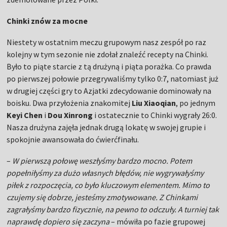
Chinki znów za mocne
Niestety w ostatnim meczu grupowym nasz zespół po raz
kolejny w tym sezonie nie zdołał znaleźć recepty na Chinki.
Było to piąte starcie z tą drużyną i piąta porażka. Co prawda
po pierwszej połowie przegrywaliśmy tylko 0:7, natomiast już
w drugiej części gry to Azjatki zdecydowanie dominowały na
boisku. Dwa przyłożenia znakomitej
Liu Xiaoqian
, po jednym
Keyi Chen
i
Dou Xinrong
i ostatecznie to Chinki wygrały 26:0.
Nasza drużyna zajęła jednak drugą lokatę w swojej grupie i
spokojnie awansowała do ćwierćfinału.
–
W pierwszą połowę weszłyśmy bardzo mocno. Potem
popełniłyśmy za dużo własnych błędów, nie wygrywałyśmy
piłek z rozpoczęcia, co było kluczowym elementem. Mimo to
czujemy się dobrze, jesteśmy zmotywowane. Z Chinkami
zagrałyśmy bardzo fizycznie, na pewno to odczuły. A turniej tak
naprawdę dopiero się zaczyna
– mówiła po fazie grupowej