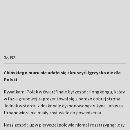
(fot. PZR)
Chińskiego muru nie udało się skruszyć. Igrzyska nie dla
Polski
Rywalkami Polek w ćwierćfinale był zespół Hongkongu, który
w fazie grupowej zaprezentował się z bardzo dobrej strony.
Jednak w starciu z doskonale dysponowaną drużyną Janusza
Urbanowicza nie miały zbyt wiele do powiedzenia.
Nasz zespół już w pierwszej połowie niemal rozstrzygnął losy
spotkania. Po przyłożeniach Natalii Pamięty, Ilony Zaiszliuk i
Oliwii Krysiak, a także dwóch udanych kopach na słupy
Julii
Druzgały
Polki prowadziły 19:0. I na tym nie poprzestały.
Po przerwie dorzuciły trzy kolejne przyłożenia, autorstwa
Pamięty, Zaiszliuk i
Martyny Wardaszki
i ostatecznie wygrały
ten mecz 36:0, pewnie awansując do najlepszej czwórki
turnieju.