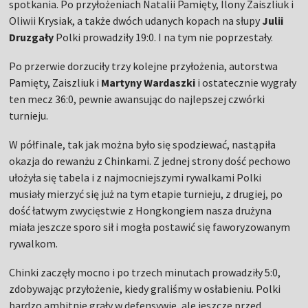
W półfinale, tak jak można było się spodziewać, nastąpiła
okazja do rewanżu z Chinkami. Z jednej strony dość pechowo
ułożyła się tabela i z najmocniejszymi rywalkami Polki
musiały mierzyć się już na tym etapie turnieju, z drugiej, po
dość łatwym zwycięstwie z Hongkongiem nasza drużyna
miała jeszcze sporo sił i mogła postawić się faworyzowanym
rywalkom.
Chinki zaczęły mocno i po trzech minutach prowadziły 5:0,
zdobywając przyłożenie, kiedy graliśmy w osłabieniu. Polki
bardzo ambitnie grały w defensywie, ale jeszcze przed
przerwą Chinki po raz drugi zameldowały się w naszym polu
punktowym, tym razem także udanie podwyższając. Jednak
biało-czerwone nie zamierzały się poddawać i na sekundy
przed końcową syreną pod dwójkowej akcji
Anny
Klichowskiej
i Natalii Pamięty, ta druga po efektownym
rajdzie zdobyła pierwsze przyłożenie dla Polski.
Niestety, to jeszcze nie był koniec tej części gry, bowiem po