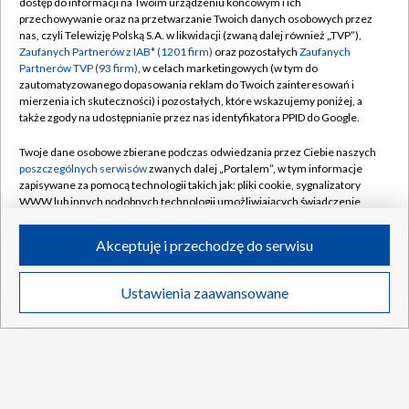
dostęp do informacji na Twoim urządzeniu końcowym i ich
przechowywanie oraz na przetwarzanie Twoich danych osobowych przez
nas, czyli Telewizję Polską S.A. w likwidacji (zwaną dalej również „TVP”),
Minimalne różnice w TdP. Kto faworytem
Zaufanych Partnerów z IAB* (1201 firm)
oraz pozostałych
Zaufanych
wyścigu?
Partnerów TVP (93 firm)
, w celach marketingowych (w tym do
zautomatyzowanego dopasowania reklam do Twoich zainteresowań i
mierzenia ich skuteczności) i pozostałych, które wskazujemy poniżej, a
także zgody na udostępnianie przez nas identyfikatora PPID do Google.
Twoje dane osobowe zbierane podczas odwiedzania przez Ciebie naszych
Terminarz GP na żużlu 2026. Kiedy i gdzie
poszczególnych serwisów
zwanych dalej „Portalem”, w tym informacje
kolejne wyścigi?
zapisywane za pomocą technologii takich jak: pliki cookie, sygnalizatory
WWW lub innych podobnych technologii umożliwiających świadczenie
dopasowanych i bezpiecznych usług, personalizację treści oraz reklam,
Co za powrót Świątek! Jest ćwierćfinał w
udostępnianie funkcji mediów społecznościowych oraz analizowanie
Toronto
Akceptuję i przechodzę do serwisu
ruchu w Internecie.
Twoje dane osobowe zbierane podczas odwiedzania przez Ciebie
Zmarzlik najlepszy w Rydze. Został nowym
Więcej
Ustawienia zaawansowane
Polska
Wideo
poszczególnych serwisów
na Portalu, takie jak adresy IP, identyfikatory
liderem!
Twoich urządzeń końcowych i identyfikatory plików cookie, informacje o
DO GÓRY
Twoich wyszukiwaniach w serwisach Portalu czy historia odwiedzin będą
LGP: Kot najlepszy z Polaków w Courchevel.
przetwarzane przez TVP,
Zaufanych Partnerów z IAB
oraz pozostałych
Wygrana Austriaka
Zaufanych Partnerów TVP
dla realizacji następujących celów i funkcji:
przechowywania informacji na urządzeniu lub dostęp do nich, wyboru
podstawowych reklam, wyboru spersonalizowanych reklam, tworzenia