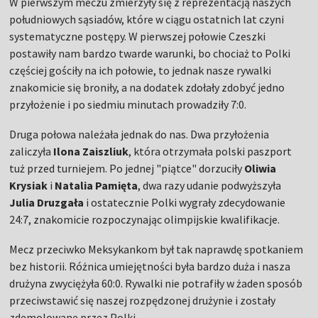
W pierwszym meczu zmierzyły się z reprezentacją naszych
południowych sąsiadów, które w ciągu ostatnich lat czyni
systematyczne postępy. W pierwszej połowie Czeszki
postawiły nam bardzo twarde warunki, bo chociaż to Polki
częściej gościły na ich połowie, to jednak nasze rywalki
znakomicie się broniły, a na dodatek zdołały zdobyć jedno
przyłożenie i po siedmiu minutach prowadziły 7:0.
Druga połowa należała jednak do nas. Dwa przyłożenia
zaliczyła
Ilona Zaiszliuk
, która otrzymała polski paszport
tuż przed turniejem. Po jednej "piątce" dorzuciły
Oliwia
Krysiak
i
Natalia Pamięta
, dwa razy udanie podwyższyła
Julia Druzgała
i ostatecznie Polki wygrały zdecydowanie
24:7, znakomicie rozpoczynając olimpijskie kwalifikacje.
Mecz przeciwko Meksykankom był tak naprawdę spotkaniem
bez historii. Różnica umiejętności była bardzo duża i nasza
drużyna zwyciężyła 60:0. Rywalki nie potrafiły w żaden sposób
przeciwstawić się naszej rozpędzonej drużynie i zostały
zdemolowane przez Polki.