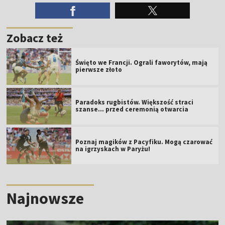
ŹRÓDŁO: INF.
PRASOWA
#REPREZENTACJA POLSKI RUGBY
#RUGBY
#PARYŻ 2024
Zobacz też
Święto we Francji. Ograli faworytów, mają
pierwsze złoto
Paradoks rugbistów. Większość straci