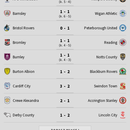
(k. 5 - 4)
1 - 1
Barnsley
Wigan Athletic
(k. 6 - 5)
0 - 1
Bristol Rovers
Peterborough United
1 - 1
Bromley
Reading
(k. 4 - 5)
1 - 1
Burnley
Notts County
(k. 4 - 3)
1 - 2
Burton Albion
Blackburn Rovers
3 - 2
Cardiff City
Swindon Town
2 - 1
Crewe Alexandra
Accrington Stanley
1 - 2
Derby County
Lincoln City