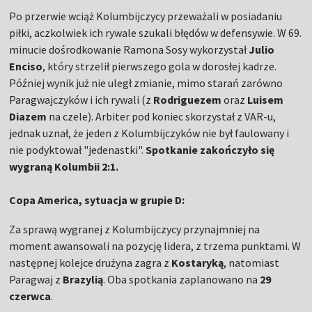
Po przerwie wciąż Kolumbijczycy przeważali w posiadaniu
piłki, aczkolwiek ich rywale szukali błędów w defensywie. W 69.
minucie dośrodkowanie Ramona Sosy wykorzystał
Julio
Enciso
, który strzelił pierwszego gola w dorosłej kadrze.
Później wynik już nie uległ zmianie, mimo starań zarówno
Paragwajczyków i ich rywali (z
Rodriguezem
oraz
Luisem
Diazem
na czele). Arbiter pod koniec skorzystał z VAR-u,
jednak uznał, że jeden z Kolumbijczyków nie był faulowany i
nie podyktował "jedenastki".
Spotkanie zakończyło się
wygraną Kolumbii 2:1.
Copa America, sytuacja w grupie D:
Za sprawą wygranej z Kolumbijczycy przynajmniej na
moment awansowali na pozycję lidera, z trzema punktami. W
następnej kolejce drużyna zagra z
Kostaryką
, natomiast
Paragwaj z
Brazylią
. Oba spotkania zaplanowano na
29
czerwca
.