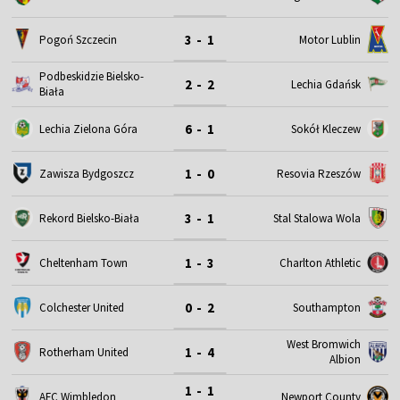
3 - 1
Motor Lublin
Pogoń Szczecin
Podbeskidzie Bielsko-
2 - 2
Lechia Gdańsk
Biała
6 - 1
Lechia Zielona Góra
Sokół Kleczew
1 - 0
Zawisza Bydgoszcz
Resovia Rzeszów
3 - 1
Rekord Bielsko-Biała
Stal Stalowa Wola
1 - 3
Cheltenham Town
Charlton Athletic
0 - 2
Colchester United
Southampton
West Bromwich
1 - 4
Rotherham United
Albion
1 - 1
AFC Wimbledon
Newport County