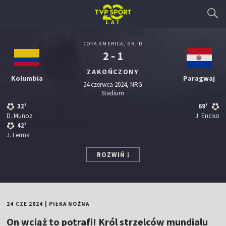
COPA AMERICA, GR. D
2 - 1
ZAKOŃCZONY
Kolumbia
Paragwaj
24 czerwca 2024, NRG
Stadium
32'
69'
D. Munoz
J. Enciso
42'
J. Lerma
ROZWIŃ
24 CZE 2024
|
PIŁKA NOŻNA
On wciąż to potrafi! Król strzelców mundialu