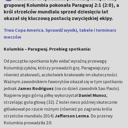
grupowej Kolumbia pokonała Paragwaj 2:1 (2:0), a
król strzelców mundialu sprzed dziesięciu lat
okazał się kluczową postacią zwycięskiej ekipy.
Trwa Copa America. Sprawdź wyniki, tabele i terminarz
meczów
Kolumbia – Paragwaj. Przebieg spotkania:
Od początku spotkania było widać wyraźną przewagę
Kolumbijczyków, którzy prowadzili grę. Paragwajczycy
również atakowali, aczkolwiek brakowało im skuteczności.
Ważnym zawodnikiem faworytów okazał się w tym spotkaniu
jednak
James Rodriguez
(na co dzień zawodnik Sao Paulo).
Najpierw jego górną piłkę wykorzystał
Daniel Munoz
,
strzelając gola głową (32). Z kolei nieco później skutecznie
główkował po rzucie rożnym (również po zagraniu króla
strzelców mundialu 2014)
Jefferson Lerma
. Do przerwy
Kolumbia prowadziła 2:0.