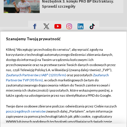
Niezbędnik 3. kolejki PKO BP Ekstraklasy.
Sprawdź szczegóły
TVP
Szanujemy Twoją prywatność
Abonament TVP
Regulamin TVP
Kliknij "Akceptuję i przechodzę do serwisu", aby wyrazić zgody na
Polityka prywatności
Sklep TVP
korzystanie z technologii automatycznego śledzenia i zbierania danych,
dostęp do informacji na Twoim urządzeniu końcowym i ich
Biuro Reklamy
Moje zgody
przechowywanie oraz na przetwarzanie Twoich danych osobowych przez
nas, czyli Telewizję Polską S.A. w likwidacji (zwaną dalej również „TVP”),
Oferta Handlowa
Biuro reklamy
Zaufanych Partnerów z IAB* (1201 firm)
oraz pozostałych
Zaufanych
Partnerów TVP (93 firm)
, w celach marketingowych (w tym do
Telegazeta ogłoszenia
Kontakt
zautomatyzowanego dopasowania reklam do Twoich zainteresowań i
Emisja w TVP
mierzenia ich skuteczności) i pozostałych, które wskazujemy poniżej, a
także zgody na udostępnianie przez nas identyfikatora PPID do Google.
Kanały
Rada Programowa
Twoje dane osobowe zbierane podczas odwiedzania przez Ciebie naszych
Ogłoszenia przetargowe
poszczególnych serwisów
zwanych dalej „Portalem”, w tym informacje
©2026 Telewizja Polska Spółka Akcyjna w likwidacji
zapisywane za pomocą technologii takich jak: pliki cookie, sygnalizatory
Akademia Telewizyjna
WWW lub innych podobnych technologii umożliwiających świadczenie
dopasowanych i bezpiecznych usług, personalizację treści oraz reklam,