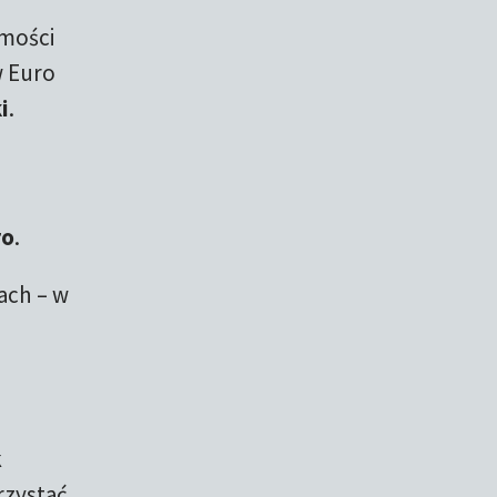
omości
w Euro
i
.
ro
.
ach – w
k
rzystać