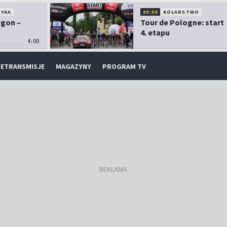
TYKA
09:50
KOLARSTWO
egon –
Tour de Pologne: start
4. etapu
4:00
ETRANSMISJE
MAGAZYNY
PROGRAM TV