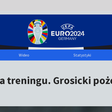
Wideo
Statystyki
 treningu. Grosicki poże