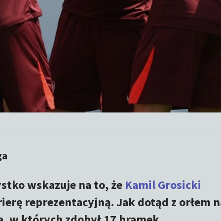
ga
ystko wskazuje na to, że
Kamil Grosicki
ierę reprezentacyjną. Jak dotąd z orłem n
ia, w których zdobył 17 bramek.