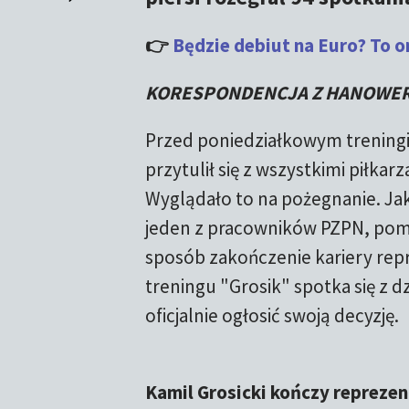
👉
Będzie debiut na Euro? To o
KORESPONDENCJA Z HANOWE
Przed poniedziałkowym trenin
przytulił się z wszystkimi piłkar
Wyglądało to na pożegnanie. J
jeden z pracowników PZPN, pomo
sposób zakończenie kariery repr
treningu "Grosik" spotka się z d
oficjalnie ogłosić swoją decyzję.
Kamil Grosicki kończy reprezen