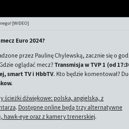
ęsnego! [WIDEO]
ć mecz Euro 2024?
dzone przez Paulinę Chylewską, zacznie się o god
 Gdzie oglądać mecz?
Transmisja w TVP 1 (od 17:3
ej, smart TV i HbbTV
. Kto będzie komentował? Du
akow.
 ścieżki dźwiękowe: polska, angielska, z
ntarza
.
Dostępne online będą trzy alternatywne
u, hawk-eye oraz z kamery trenerskiej
.