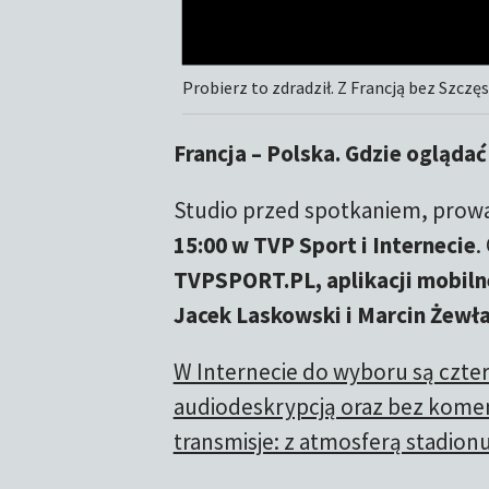
Probierz to zdradził. Z Francją bez Szcz
Francja – Polska. Gdzie ogląda
Studio przed spotkaniem, prowa
15:00 w TVP Sport i Internecie
.
TVPSPORT.PL, aplikacji mobiln
Jacek Laskowski i Marcin Żewł
W Internecie do wyboru są cztery
audiodeskrypcją oraz bez kome
transmisje: z atmosferą stadion