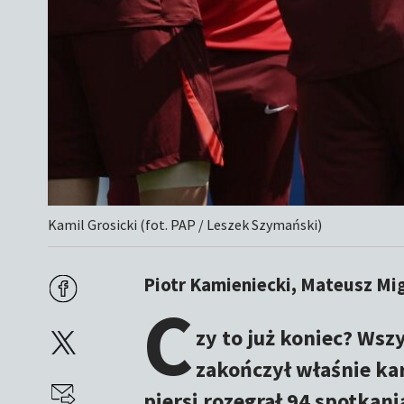
Kamil Grosicki (fot. PAP / Leszek Szymański)
Piotr Kamieniecki, Mateusz Mi
C
zy to już koniec? Wsz
zakończył właśnie kar
piersi rozegrał 94 spotkan