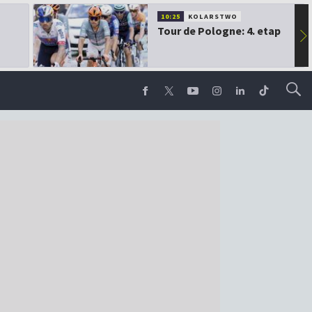
10:25
KOLARSTWO
Tour de Pologne: 4. etap
▶