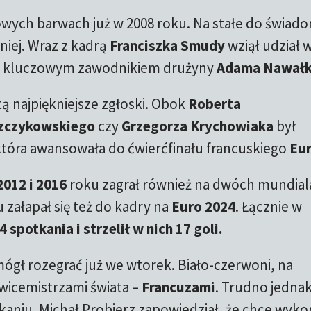
ych barwach już w 2008 roku. Na stałe do świad
źniej. Wraz z kadrą
Franciszka Smudy
wziął udział 
 już kluczowym zawodnikiem drużyny
Adama Nawałk
tą najpiękniejsze zgłoski. Obok
Roberta
zczykowskiego
czy
Grzegorza Krychowiaka
był
która awansowała do ćwierćfinału francuskiego
Eu
012 i 2016
roku zagrał również na dwóch mundial
 załapał się też do kadry na
Euro 2024
. Łącznie w
4 spotkania i strzelił w nich 17 goli.
mógł rozegrać już we wtorek. Biało-czerwoni, na
 wicemistrzami świata –
Francuzami
. Trudno jedna
kaniu. Michał Probierz zapowiedział, że chce wyko