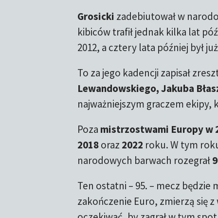
Grosicki
zadebiutował w narodow
kibiców trafił jednak kilka lat pó
2012, a cztery lata później był
To za jego kadencji zapisał zresz
Lewandowskiego, Jakuba Błas
najważniejszym graczem ekipy, 
Poza
mistrzostwami Europy w 2
2018
oraz
2022
roku. W tym roku
narodowych barwach rozegrał
9
Ten ostatni – 95. – mecz będzie 
zakończenie Euro, zmierzą się z
oczekiwać, by zagrał w tym spot