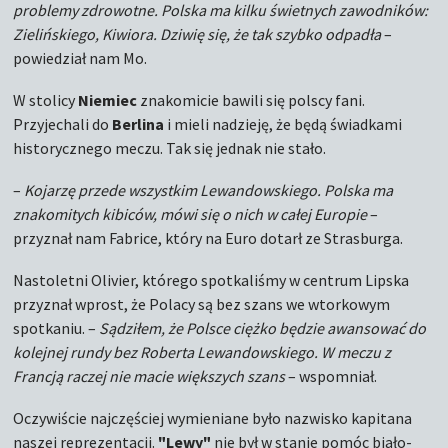
problemy zdrowotne. Polska ma kilku świetnych zawodników:
Zielińskiego, Kiwiora. Dziwię się, że tak szybko odpadła
–
powiedział nam Mo.
W stolicy
Niemiec
znakomicie bawili się polscy fani.
Przyjechali do
Berlina
i mieli nadzieję, że będą świadkami
historycznego meczu. Tak się jednak nie stało.
–
Kojarzę przede wszystkim Lewandowskiego. Polska ma
znakomitych kibiców, mówi się o nich w całej Europie
–
przyznał nam Fabrice, który na Euro dotarł ze Strasburga.
Nastoletni Olivier, którego spotkaliśmy w centrum Lipska
przyznał wprost, że Polacy są bez szans we wtorkowym
spotkaniu. –
Sądziłem, że Polsce ciężko będzie awansować do
kolejnej rundy bez Roberta Lewandowskiego. W meczu z
Francją raczej nie macie większych szans
– wspomniał.
Oczywiście najczęściej wymieniane było nazwisko kapitana
naszej reprezentacji.
"Lewy"
nie był w stanie pomóc biało-