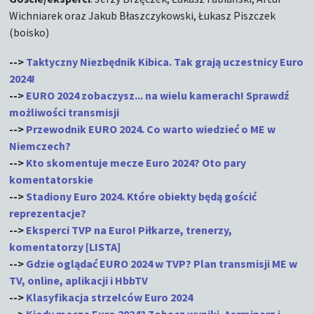
Wichniarek oraz Jakub Błaszczykowski, Łukasz Piszczek
(boisko)
-->
Taktyczny Niezbędnik Kibica. Tak grają uczestnicy Euro
2024!
-->
EURO 2024 zobaczysz... na wielu kamerach! Sprawdź
możliwości transmisji
-->
Przewodnik EURO 2024. Co warto wiedzieć o ME w
Niemczech?
-->
Kto skomentuje mecze Euro 2024? Oto pary
komentatorskie
-->
Stadiony Euro 2024. Które obiekty będą gościć
reprezentacje?
-->
Eksperci TVP na Euro! Piłkarze, trenerzy,
komentatorzy [LISTA]
-->
Gdzie oglądać EURO 2024 w TVP? Plan transmisji ME w
TV, online, aplikacji i HbbTV
-->
Klasyfikacja strzelców Euro 2024