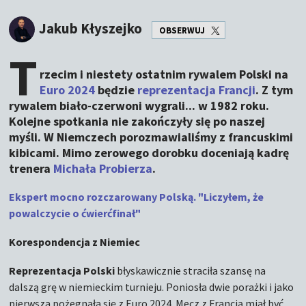
Jakub Kłyszejko
OBSERWUJ
T
rzecim i niestety ostatnim rywalem Polski na
Euro 2024
będzie
reprezentacja Francji
. Z tym
rywalem biało-czerwoni wygrali... w 1982 roku.
Kolejne spotkania nie zakończyły się po naszej
myśli. W Niemczech porozmawialiśmy z francuskimi
kibicami. Mimo zerowego dorobku doceniają kadrę
trenera
Michała Probierza
.
Ekspert mocno rozczarowany Polską. "Liczyłem, że
powalczycie o ćwierćfinał"
Korespondencja z Niemiec
Reprezentacja Polski
błyskawicznie straciła szansę na
dalszą grę w niemieckim turnieju. Poniosła dwie porażki i jako
pierwsza pożegnała się z Euro 2024. Mecz z Francją miał być