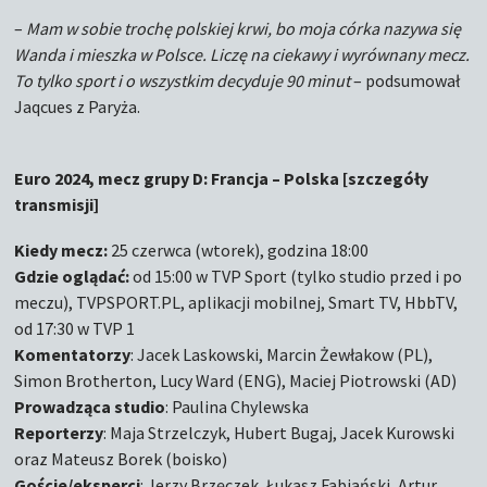
–
Mam w sobie trochę polskiej krwi, bo moja córka nazywa się
Wanda i mieszka w Polsce. Liczę na ciekawy i wyrównany mecz.
To tylko sport i o wszystkim decyduje 90 minut
– podsumował
Jaqcues z Paryża.
Euro 2024, mecz grupy D: Francja – Polska [szczegóły
transmisji]
Kiedy mecz:
25 czerwca (wtorek), godzina 18:00
Gdzie oglądać:
od 15:00 w TVP Sport (tylko studio przed i po
meczu), TVPSPORT.PL, aplikacji mobilnej, Smart TV, HbbTV,
od 17:30 w TVP 1
Komentatorzy
: Jacek Laskowski, Marcin Żewłakow (PL),
Simon Brotherton, Lucy Ward (ENG), Maciej Piotrowski (AD)
Prowadząca studio
: Paulina Chylewska
Reporterzy
: Maja Strzelczyk, Hubert Bugaj, Jacek Kurowski
oraz Mateusz Borek (boisko)
Goście/eksperci
: Jerzy Brzęczek, Łukasz Fabiański, Artur