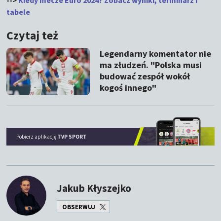
-->
Kiedy mecze Euro 2024? Zobacz wyniki, terminarz i
tabele
Czytaj też
Legendarny komentator nie
ma złudzeń. "Polska musi
budować zespół wokół
kogoś innego"
Pobierz aplikację
TVP SPORT
Jakub Kłyszejko
OBSERWUJ