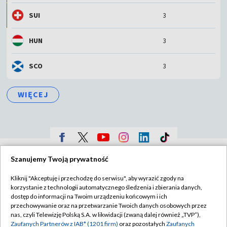
SUI
3
HUN
3
SCO
3
WIĘCEJ
TVP
Szanujemy Twoją prywatność
Abonament TVP
Regulamin TVP
Kliknij "Akceptuję i przechodzę do serwisu", aby wyrazić zgody na
Polityka prywatności
Sklep TVP
korzystanie z technologii automatycznego śledzenia i zbierania danych,
dostęp do informacji na Twoim urządzeniu końcowym i ich
Biuro Reklamy
Moje zgody
przechowywanie oraz na przetwarzanie Twoich danych osobowych przez
nas, czyli Telewizję Polską S.A. w likwidacji (zwaną dalej również „TVP”),
Oferta Handlowa
Biuro reklamy
Zaufanych Partnerów z IAB* (1201 firm)
oraz pozostałych
Zaufanych