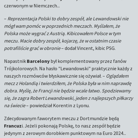
czerwonym w Niemczech...
–
Reprezentacja Polski to dobry zespół, ale Lewandowski nie
mógł wam pomóc w poprzednich meczach. Myślałem, że
Polska może wygrać z Austrią. Kibicowałem Polsce w tym
meczu. Macie dobry zespół, kojarzę, że w ostatnim czasie
potrafiliście grać w obronie
– dodał Vincent, kibic PSG.
Napastnik
Barcelony
był komplementowany przez fanów
Trójkolorowych. Na hasło "Lewandowski" praktycznie każdy z
naszych rozmówców błyskawicznie się ożywiał. –
Oglądałem
mecz z Holandią i twierdziłem, że Polska była w nim naprawdę
dobra. Myślę, że Francji nie będzie wcale łatwo. Spodziewamy
się, że zagra Robert Lewandowski, jeden z najlepszych piłkarzy
na świecie
– powiedział Korentin z Lyonu.
Zdecydowanym faworytem meczu z Dortmundzie będą
Francuz
i. Jeżeli pokonają Polskę, to nasz zespół będzie
jedynym z zerowym dorobkiem punktowym na Euro 2024...