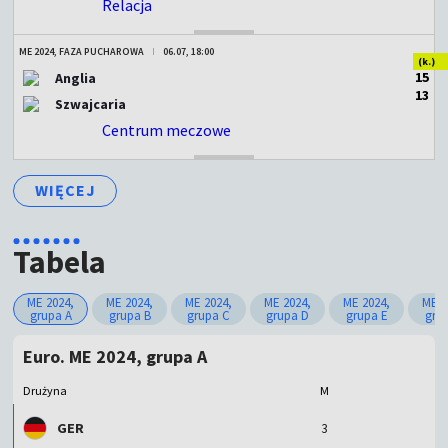
Relacja
ZAKOŃCZONY
ME 2024, FAZA PUCHAROWA
06.07, 18:00
(k.)
1
5
Anglia
1
3
Szwajcaria
Centrum meczowe
ZAKOŃCZONY
WIĘCEJ
Tabela
ME 2024,
ME 2024,
ME 2024,
ME 2024,
ME 2024,
ME 2
grupa A
grupa B
grupa C
grupa D
grupa E
gru
Euro. ME 2024, grupa A
Drużyna
M
GER
3