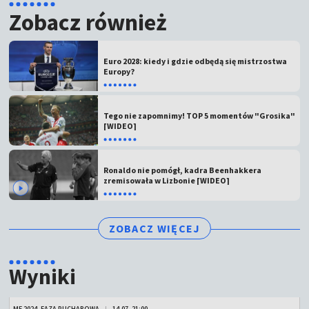
Zobacz również
Euro 2028: kiedy i gdzie odbędą się mistrzostwa
Europy?
Tego nie zapomnimy! TOP 5 momentów "Grosika"
[WIDEO]
Ronaldo nie pomógł, kadra Beenhakkera
zremisowała w Lizbonie [WIDEO]
ZOBACZ WIĘCEJ
Wyniki
ME 2024, FAZA PUCHAROWA
14.07, 21:00