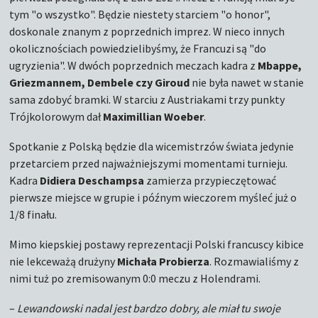
tym "o wszystko". Będzie niestety starciem "o honor",
doskonale znanym z poprzednich imprez. W nieco innych
okolicznościach powiedzielibyśmy, że Francuzi są "do
ugryzienia". W dwóch poprzednich meczach kadra z
Mbappe,
Griezmannem, Dembele czy Giroud
nie była nawet w stanie
sama zdobyć bramki. W starciu z Austriakami trzy punkty
Trójkolorowym dał
Maximillian Woeber
.
Spotkanie z Polską będzie dla wicemistrzów świata jedynie
przetarciem przed najważniejszymi momentami turnieju.
Kadra
Didiera Deschampsa
zamierza przypieczętować
pierwsze miejsce w grupie i późnym wieczorem myśleć już o
1/8 finału.
Mimo kiepskiej postawy reprezentacji Polski francuscy kibice
nie lekceważą drużyny
Michała Probierza
. Rozmawialiśmy z
nimi tuż po zremisowanym 0:0 meczu z Holendrami.
–
Lewandowski nadal jest bardzo dobry, ale miał tu swoje