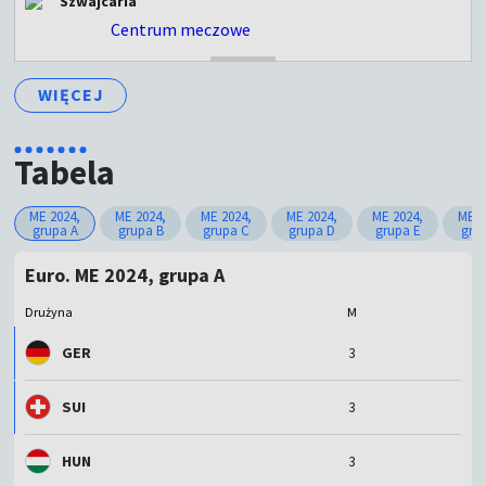
Szwajcaria
Centrum meczowe
ZAKOŃCZONY
WIĘCEJ
Tabela
ME 2024,
ME 2024,
ME 2024,
ME 2024,
ME 2024,
ME 2
grupa A
grupa B
grupa C
grupa D
grupa E
gru
Euro. ME 2024, grupa A
Drużyna
M
GER
3
SUI
3
HUN
3