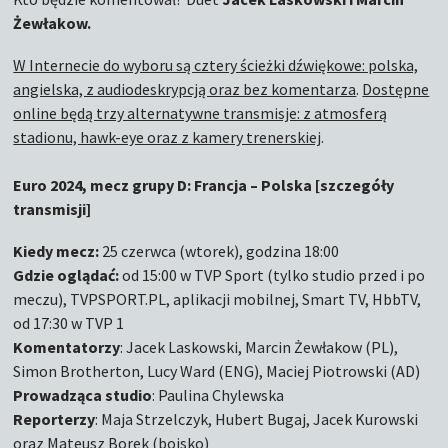
Żewłakow.
W Internecie do wyboru są cztery ścieżki dźwiękowe: polska,
angielska, z audiodeskrypcją oraz bez komentarza
.
Dostępne
online będą trzy alternatywne transmisje: z atmosferą
stadionu, hawk-eye oraz z kamery trenerskiej
.
Euro 2024, mecz grupy D: Francja – Polska [szczegóły
transmisji]
Kiedy mecz:
25 czerwca (wtorek), godzina 18:00
Gdzie oglądać:
od 15:00 w TVP Sport (tylko studio przed i po
meczu), TVPSPORT.PL, aplikacji mobilnej, Smart TV, HbbTV,
od 17:30 w TVP 1
Komentatorzy
: Jacek Laskowski, Marcin Żewłakow (PL),
Simon Brotherton, Lucy Ward (ENG), Maciej Piotrowski (AD)
Prowadząca studio
: Paulina Chylewska
Reporterzy
: Maja Strzelczyk, Hubert Bugaj, Jacek Kurowski
oraz Mateusz Borek (boisko)