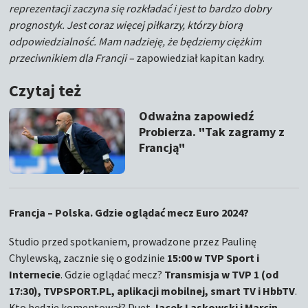
reprezentacji zaczyna się rozkładać i jest to bardzo dobry
prognostyk. Jest coraz więcej piłkarzy, którzy biorą
odpowiedzialność. Mam nadzieję, że będziemy ciężkim
przeciwnikiem dla Francji –
zapowiedział kapitan kadry.
Czytaj też
Odważna zapowiedź
Probierza. "Tak zagramy z
Francją"
Francja – Polska. Gdzie oglądać mecz Euro 2024?
Studio przed spotkaniem, prowadzone przez Paulinę
Chylewską, zacznie się o godzinie
15:00 w TVP Sport i
Internecie
. Gdzie oglądać mecz?
Transmisja w TVP 1 (od
17:30), TVPSPORT.PL, aplikacji mobilnej, smart TV i HbbTV
.
Kto będzie komentował? Duet
Jacek Laskowski i Marcin