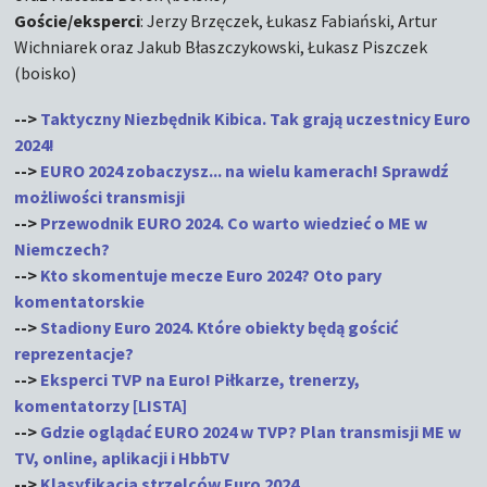
Goście/eksperci
: Jerzy Brzęczek, Łukasz Fabiański, Artur
Wichniarek oraz Jakub Błaszczykowski, Łukasz Piszczek
(boisko)
-->
Taktyczny Niezbędnik Kibica. Tak grają uczestnicy Euro
2024!
-->
EURO 2024 zobaczysz... na wielu kamerach! Sprawdź
możliwości transmisji
-->
Przewodnik EURO 2024. Co warto wiedzieć o ME w
Niemczech?
-->
Kto skomentuje mecze Euro 2024? Oto pary
komentatorskie
-->
Stadiony Euro 2024. Które obiekty będą gościć
reprezentacje?
-->
Eksperci TVP na Euro! Piłkarze, trenerzy,
komentatorzy [LISTA]
-->
Gdzie oglądać EURO 2024 w TVP? Plan transmisji ME w
TV, online, aplikacji i HbbTV
-->
Klasyfikacja strzelców Euro 2024