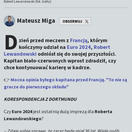
Robert Lewandowski (fot. Getty)
Mateusz Miga
OBSERWUJ
D
zień przed meczem z
Francją
, którym
kończymy udział na
Euro 2024
,
Robert
Lewandowski
odniósł się do swojej przyszłości.
Kapitan biało-czerwonych wprost zdradził, czy
chce kontynuować karierę w kadrze.
👉
Mocna opinia byłego kapitana przed Francją. "To nie są
gracze do pierwszego składu"
KORESPONDENCJA Z DORTMUNDU
Czy
Euro 2024
jest ostatnią dużą imprezą dla
Roberta
Lewandowskiego
?
– Zdaję sobie sprawę, że zaraz będę miał 36 lat. Wiele osób