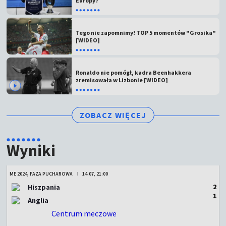
Europy?
Tego nie zapomnimy! TOP 5 momentów "Grosika"
[WIDEO]
Ronaldo nie pomógł, kadra Beenhakkera
zremisowała w Lizbonie [WIDEO]
ZOBACZ WIĘCEJ
Wyniki
ME 2024, FAZA PUCHAROWA
14.07, 21:00
2
Hiszpania
1
Anglia
Centrum meczowe
ZAKOŃCZONY