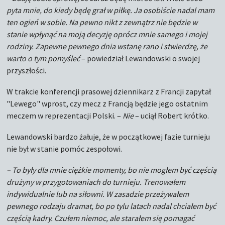
pyta mnie, do kiedy będę grał w piłkę. Ja osobiście nadal mam
ten ogień w sobie. Na pewno nikt z zewnątrz nie będzie w
stanie wpłynąć na moją decyzję oprócz mnie samego i mojej
rodziny. Zapewne pewnego dnia wstanę rano i stwierdzę, że
warto o tym pomyśleć
– powiedział Lewandowski o swojej
przyszłości.
W trakcie konferencji prasowej dziennikarz z Francji zapytał
"Lewego" wprost, czy mecz z Francją będzie jego ostatnim
meczem w reprezentacji Polski. –
Nie
– uciął Robert krótko.
Lewandowski bardzo żałuje, że w początkowej fazie turnieju
nie był w stanie pomóc zespołowi.
– To były dla mnie ciężkie momenty, bo nie mogłem być częścią
drużyny w przygotowaniach do turnieju. Trenowałem
indywidualnie lub na siłowni. W zasadzie przeżywałem
pewnego rodzaju dramat, bo po tylu latach nadal chciałem być
częścią kadry. Czułem niemoc, ale starałem się pomagać