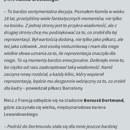
–
To bardzo sentymentalna decyzja. Poznałem Kamila w wieku
18 lat, przeżyliśmy wiele fantastycznych momentów, nie tylko
na boisku. Z jednej strony jest to przykra wiadomość, ale z
drugiej strony chcę mu podziękować za to, co zrobił dla tej
reprezentacji. Był wartością dodaną, nie tylko jako piłkarz, ale
też jako człowiek. Jest osobą nietuzinkową i mam dla niego
wielkie słowa uznania za to, ile reprezentacja znaczyła dla
niego. To są momenty bardzo emocjonalne. Dotknęło mnie to,
bo ciężko od razu zaakceptować taką wiadomość. Kamil
zaczyna nowy rozdział, a każdy kibic, który wspierał
reprezentację, będzie mu dozgonnie wdzięczny za to, co zrobił
dla kadry –
powiedział piłkarz Barcelony.
Mecz z Francją odbędzie się na stadionie
Borussii Dortmund
,
gdzie zaczynała się wielka, międzynarodowa kariera
Lewandowskiego.
– Podróż do Dortmundu stała się dla mnie jeszcze bardziej