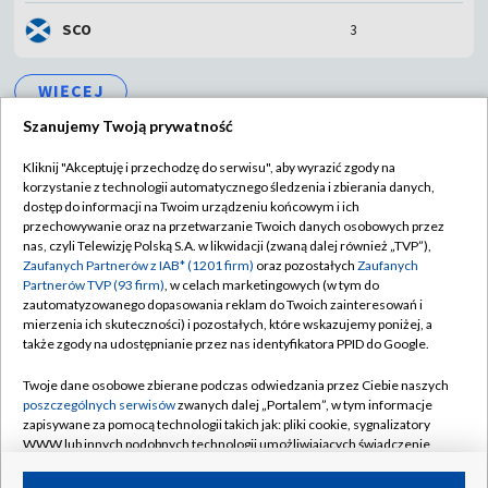
SCO
3
WIĘCEJ
Szanujemy Twoją prywatność
Kliknij "Akceptuję i przechodzę do serwisu", aby wyrazić zgody na
korzystanie z technologii automatycznego śledzenia i zbierania danych,
dostęp do informacji na Twoim urządzeniu końcowym i ich
TVP
przechowywanie oraz na przetwarzanie Twoich danych osobowych przez
nas, czyli Telewizję Polską S.A. w likwidacji (zwaną dalej również „TVP”),
Abonament TVP
Regulamin TVP
Zaufanych Partnerów z IAB* (1201 firm)
oraz pozostałych
Zaufanych
Partnerów TVP (93 firm)
, w celach marketingowych (w tym do
Polityka prywatności
Sklep TVP
zautomatyzowanego dopasowania reklam do Twoich zainteresowań i
Biuro Reklamy
Moje zgody
mierzenia ich skuteczności) i pozostałych, które wskazujemy poniżej, a
także zgody na udostępnianie przez nas identyfikatora PPID do Google.
Oferta Handlowa
Biuro reklamy
Twoje dane osobowe zbierane podczas odwiedzania przez Ciebie naszych
Telegazeta ogłoszenia
Kontakt
poszczególnych serwisów
zwanych dalej „Portalem”, w tym informacje
zapisywane za pomocą technologii takich jak: pliki cookie, sygnalizatory
Emisja w TVP
WWW lub innych podobnych technologii umożliwiających świadczenie
Kanały
Rada Programowa
dopasowanych i bezpiecznych usług, personalizację treści oraz reklam,
udostępnianie funkcji mediów społecznościowych oraz analizowanie