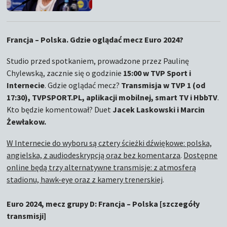
Francja – Polska. Gdzie oglądać mecz Euro 2024?
Studio przed spotkaniem, prowadzone przez Paulinę
Chylewską, zacznie się o godzinie
15:00 w TVP Sport i
Internecie
. Gdzie oglądać mecz?
Transmisja w TVP 1 (od
17:30), TVPSPORT.PL, aplikacji mobilnej, smart TV i HbbTV
.
Kto będzie komentował? Duet
Jacek Laskowski i Marcin
Żewłakow.
W Internecie do wyboru są cztery ścieżki dźwiękowe: polska,
angielska, z audiodeskrypcją oraz bez komentarza
.
Dostępne
online będą trzy alternatywne transmisje: z atmosferą
stadionu, hawk-eye oraz z kamery trenerskiej
.
Euro 2024, mecz grupy D: Francja – Polska [szczegóły
transmisji]