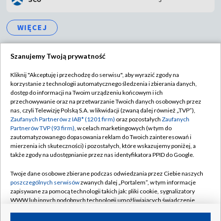
WIĘCEJ
Szanujemy Twoją prywatność
Kliknij "Akceptuję i przechodzę do serwisu", aby wyrazić zgody na
korzystanie z technologii automatycznego śledzenia i zbierania danych,
TVP
dostęp do informacji na Twoim urządzeniu końcowym i ich
Abonament TVP
Regulamin TVP
przechowywanie oraz na przetwarzanie Twoich danych osobowych przez
nas, czyli Telewizję Polską S.A. w likwidacji (zwaną dalej również „TVP”),
Polityka prywatności
Sklep TVP
Zaufanych Partnerów z IAB* (1201 firm)
oraz pozostałych
Zaufanych
Partnerów TVP (93 firm)
, w celach marketingowych (w tym do
Biuro Reklamy
Moje zgody
zautomatyzowanego dopasowania reklam do Twoich zainteresowań i
mierzenia ich skuteczności) i pozostałych, które wskazujemy poniżej, a
Oferta Handlowa
Biuro reklamy
także zgody na udostępnianie przez nas identyfikatora PPID do Google.
Telegazeta ogłoszenia
Kontakt
Twoje dane osobowe zbierane podczas odwiedzania przez Ciebie naszych
Emisja w TVP
poszczególnych serwisów
zwanych dalej „Portalem”, w tym informacje
zapisywane za pomocą technologii takich jak: pliki cookie, sygnalizatory
Kanały
Rada Programowa
WWW lub innych podobnych technologii umożliwiających świadczenie
dopasowanych i bezpiecznych usług, personalizację treści oraz reklam,
Ogłoszenia przetargowe
udostępnianie funkcji mediów społecznościowych oraz analizowanie
©2026 Telewizja Polska Spółka Akcyjna w likwidacji