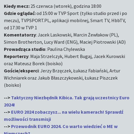
Kiedy mecz:
25 czerwca (wtorek), godzina 18:00
Gdzie oglądać:
od 15:00 w TVP Sport (tylko studio przed i po
meczu), TVPSPORT.PL, aplikacji mobilnej, Smart TV, HbbTV,
od 17:30 w TVP 1
Komentatorzy
: Jacek Laskowski, Marcin Żewłakow (PL),
Simon Brotherton, Lucy Ward (ENG), Maciej Piotrowski (AD)
Prowadząca studio
: Paulina Chylewska
Reporterzy
: Maja Strzelczyk, Hubert Bugaj, Jacek Kurowski
oraz Mateusz Borek (boisko)
Goście/eksperci
: Jerzy Brzęczek, Łukasz Fabiański, Artur
Wichniarek oraz Jakub Błaszczykowski, Łukasz Piszczek
(boisko)
-->
Taktyczny Niezbędnik Kibica. Tak grają uczestnicy Euro
2024!
-->
EURO 2024 zobaczysz... na wielu kamerach! Sprawdź
możliwości transmisji
-->
Przewodnik EURO 2024. Co warto wiedzieć o ME w
Niemczech?