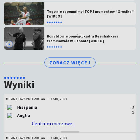
Tego nie zapomnimy! TOP 5 momentów "Grosika"
[WIDEO]
Ronaldo nie pomógł, kadra Beenhakkera
zremisowała w Lizbonie [WIDEO]
ZOBACZ WIĘCEJ
Wyniki
ME 2024, FAZA PUCHAROWA
14.07, 21:00
2
Hiszpania
1
Anglia
Centrum meczowe
ZAKOŃCZONY
ME 2024, FAZA PUCHAROWA
10.07, 21:00