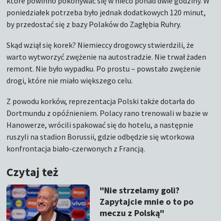
które powinno pokonywać się w nieco ponad dwie godziny. W
poniedziałek potrzeba było jednak dodatkowych 120 minut,
by przedostać się z bazy Polaków do Zagłębia Ruhry.
Skąd wziął się korek? Niemieccy drogowcy stwierdzili, że
warto wytworzyć zwężenie na autostradzie. Nie trwał żaden
remont. Nie było wypadku. Po prostu – powstało zwężenie
drogi, które nie miało większego celu.
Z powodu korków, reprezentacja Polski także dotarła do
Dortmundu z opóźnieniem. Polacy rano trenowali w bazie w
Hanowerze, wrócili spakować się do hotelu, a następnie
ruszyli na stadion Borussii, gdzie odbędzie się wtorkowa
konfrontacja biało-czerwonych z Francją.
Czytaj też
"Nie strzelamy goli?
Zapytajcie mnie o to po
meczu z Polską"