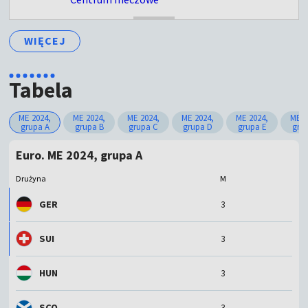
ZAKOŃCZONY
WIĘCEJ
Tabela
ME 2024,
ME 2024,
ME 2024,
ME 2024,
ME 2024,
ME 2
grupa A
grupa B
grupa C
grupa D
grupa E
gru
Euro. ME 2024, grupa A
Drużyna
M
GER
3
SUI
3
HUN
3
SCO
3