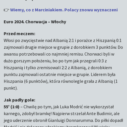
👉
Wiemy, co z Marciniakiem. Polacy znowu wyznaczeni
Euro 2024. Chorwacja – Włochy
Przed meczem:
Włosi po zwycięstwie nad Albanią 2:1 i porażce z Hiszpanią 0:1
zajmowali drugie miejsce w grupie z dorobkiem 3 punktów. Do
awansu potrzebowali co najmniej remisu. Chorwaci byli w
dużo gorszym położeniu, bo po tym jak przegrali 0:3 z
Hiszpanią i tylko zremisowali 2:2 z Albanią, z dorobkiem
punktu zajmowali ostatnie miejsce w grupie. Liderem była
Hiszpania (6 punktów), która równolegle grała z Albanią (1
punkt).
Jak padły gole:
55' (1:0)
– Chwilę po tym, jak Luka Modrić nie wykorzystał
karnego, zdobył bramkę! Najpierw strzelał Ante Budimir, ale
jego uderzenie obronił Gianluigi Donnarumma. Do piłki dopadł