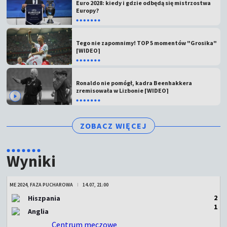
Euro 2028: kiedy i gdzie odbędą się mistrzostwa
Europy?
Tego nie zapomnimy! TOP 5 momentów "Grosika"
[WIDEO]
Ronaldo nie pomógł, kadra Beenhakkera
zremisowała w Lizbonie [WIDEO]
ZOBACZ WIĘCEJ
Wyniki
ME 2024, FAZA PUCHAROWA
14.07, 21:00
2
Hiszpania
1
Anglia
Centrum meczowe
ZAKOŃCZONY