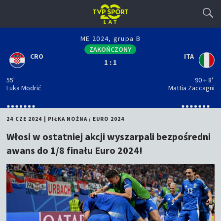
ME 2024, grupa B
ZAKOŃCZONY
CRO
ITA
1 : 1
55'
90
+ 8'
Luka Modrić
Mattia Zaccagni
24 CZE 2024
|
PIŁKA NOŻNA
/
EURO 2024
Włosi w ostatniej akcji wyszarpali bezpośredni
awans do 1/8 finału Euro 2024!