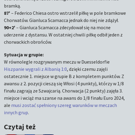
bramką.
87'
– Federico Chiesa ostro wstrzelił piłkę w pole bramkowe
Chorwatów. Gianluca Scamacca jednak do niej nie zdążył.
90+2'
– Gianluca Scamacca zdecydował się na mocne
uderzenie z dystansu. W ostatniej chwili piłkę odbił jeden z
chorwackich obrońców.
Sytuacja w grupie:
W równolegle rozgrywanym meczu w Duesseldorfie
Hiszpanie wygrali z Albanią 1:0
, dzięki czemu zajęli
ostatecznie 1. miejsce w grupie B z kompletem punktów. Z
awansu z 2. pozycji cieszą się Włosi (4 punkty), którzy w 1/8
finału zagrają ze Szwajcarią. Chorwacja (2 punkty) zajęła 3.
miejsce i wciąż ma szanse na awans do 1/8 finału Euro 2024,
ale
musi zostać spełniony szereg warunków w meczach
innych grup
.
Czytaj też