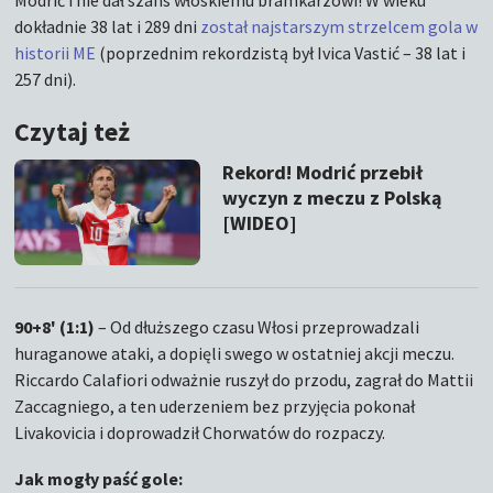
Modrić i nie dał szans włoskiemu bramkarzowi! W wieku
dokładnie 38 lat i 289 dni
został najstarszym strzelcem gola w
historii ME
(poprzednim rekordzistą był Ivica Vastić – 38 lat i
257 dni).
Czytaj też
Rekord! Modrić przebił
wyczyn z meczu z Polską
[WIDEO]
90+8' (1:1)
– Od dłuższego czasu Włosi przeprowadzali
huraganowe ataki, a dopięli swego w ostatniej akcji meczu.
Riccardo Calafiori odważnie ruszył do przodu, zagrał do Mattii
Zaccagniego, a ten uderzeniem bez przyjęcia pokonał
Livakovicia i doprowadził Chorwatów do rozpaczy.
Jak mogły paść gole: