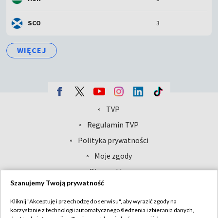
SCO
3
WIĘCEJ
TVP
Abonament TVP
Regulamin TVP
Polityka prywatności
Sklep TVP
Biuro Reklamy
Moje zgody
Oferta Handlowa
Biuro reklamy
Szanujemy Twoją prywatność
Telegazeta ogłoszenia
Kontakt
Emisja w TVP
Kliknij "Akceptuję i przechodzę do serwisu", aby wyrazić zgody na
korzystanie z technologii automatycznego śledzenia i zbierania danych,
Kanały
Rada Programowa