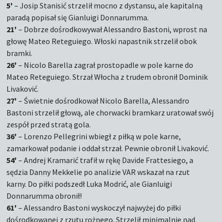
5'
– Josip Stanisić strzelił mocno z dystansu, ale kapitalną
paradą popisał się Gianluigi Donnarumma.
21'
– Dobrze dośrodkowywał Alessandro Bastoni, wprost na
głowę Mateo Reteguiego. Włoski napastnik strzelił obok
bramki.
26'
– Nicolo Barella zagrał prostopadle w pole karne do
Mateo Reteguiego. Strzał Włocha z trudem obronił Dominik
Livaković.
27'
– Świetnie dośrodkował Nicolo Barella, Alessandro
Bastoni strzelił głową, ale chorwacki bramkarz uratował swój
zespół przed stratą gola.
36'
– Lorenzo Pellegrini wbiegł z piłką w pole karne,
zamarkował podanie i oddał strzał. Pewnie obronił Livaković.
54'
– Andrej Kramarić trafił w rękę Davide Frattesiego, a
sędzia Danny Mekkelie po analizie VAR wskazał na rzut
karny. Do piłki podszedł Luka Modrić, ale Gianluigi
Donnarumma obronił!
61'
– Alessandro Bastoni wyskoczył najwyżej do piłki
dośrodkowanej z rzutu rożnego. Strzelił minimalnie nad