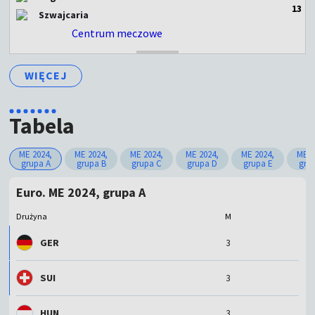
1
3
Szwajcaria
Centrum meczowe
ZAKOŃCZONY
WIĘCEJ
Tabela
ME 2024,
ME 2024,
ME 2024,
ME 2024,
ME 2024,
ME 2
grupa A
grupa B
grupa C
grupa D
grupa E
gru
Euro. ME 2024, grupa A
Drużyna
M
GER
3
SUI
3
HUN
3