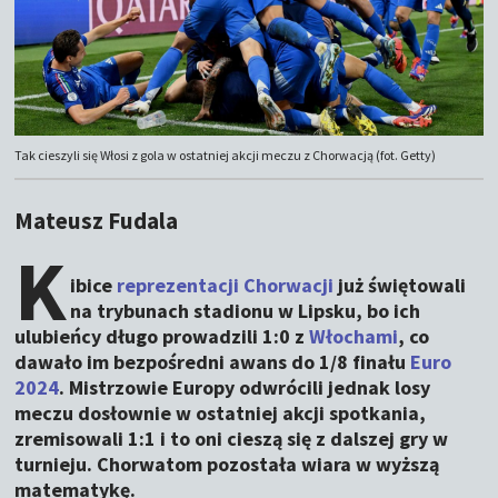
Tak cieszyli się Włosi z gola w ostatniej akcji meczu z Chorwacją (fot. Getty)
Mateusz Fudala
K
ibice
reprezentacji Chorwacji
już świętowali
na trybunach stadionu w Lipsku, bo ich
ulubieńcy długo prowadzili 1:0 z
Włochami
, co
dawało im bezpośredni awans do 1/8 finału
Euro
2024
. Mistrzowie Europy odwrócili jednak losy
meczu dosłownie w ostatniej akcji spotkania,
zremisowali 1:1 i to oni cieszą się z dalszej gry w
turnieju. Chorwatom pozostała wiara w wyższą
matematykę.