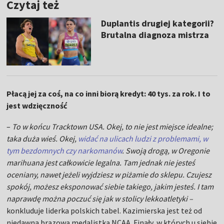
Czytaj też
Duplantis drugiej kategorii?
Brutalna diagnoza mistrza
Płacą jej za coś, na co inni biorą kredyt: 40 tys. za rok. I to
jest wdzięczność
–
To w końcu Tracktown USA. Okej, to nie jest miejsce idealne;
taka duża wieś. Okej,
widać na ulicach ludzi z problemami, w
tym bezdomnych czy narkomanów
. Swoją drogą, w Oregonie
marihuana jest całkowicie legalna. Tam jednak nie jesteś
oceniany, nawet jeżeli wyjdziesz w piżamie do sklepu. Czujesz
spokój, możesz eksponować siebie takiego, jakim jesteś. I tam
naprawdę można poczuć się jak w stolicy lekkoatletyki –
konkluduje liderka polskich tabel. Kazimierska jest też od
niedawna brązową medalistką NCAA. Finały, w których u siebie