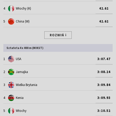
4
Włochy (K)
42.61
5
China (W)
42.61
ROZWIŃ
Sztafeta 4 x 400 m (MIKST)
1
USA
3:07.47
2
Jamajka
3:08.24
3
Wielka Brytania
3:09.84
4
Kenia
3:09.93
5
Włochy
3:10.52