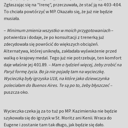
Zgłaszając się na "Irenę", przeczuwała, że stać ją na 4:03-4:04.
To chciała powtórzyć w MP. Okazało się, że już nie będzie
musiała.
–
Minimum zmienia wszystko w moich przygotowaniach
–
potwierdza i dodaje, że po konsultacji z trenerką już
zdecydowała się powrócić do większych obciążeń.
Alternatywa, której uniknęła, zakładała wyświeżenie przed
walką o krajowy medal. Tego już nie potrzebuje, ten komfort
daje właśnie jej 4:01.89.
– Mam o tydzień więcej, żeby zrobić na
Paryż formę życia. Bo ja nie pojadę tam na wycieczkę.
Wycieczką były igrzyska U18, na które jako dziewczynka
poleciałam do Buenos Aires. Te są po to, żeby błyszczeć –
puszcza oko.
Wycieczka czeka ją za to tuż po MP. Kazimierska nie będzie
szykowała się do igrzysk w St. Moritz ani Kenii. Wraca do
Eugene i zostanie tam tak długo, jak będzie się dało.