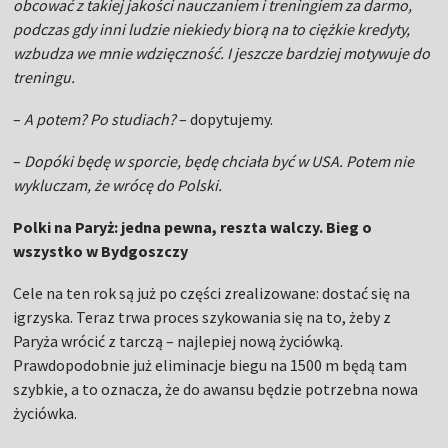
obcować z takiej jakości nauczaniem i treningiem za darmo,
podczas gdy inni ludzie niekiedy biorą na to ciężkie kredyty,
wzbudza we mnie wdzięczność. I jeszcze bardziej motywuje do
treningu.
–
A potem? Po studiach?
– dopytujemy.
–
Dopóki będę w sporcie, będę chciała być w USA. Potem nie
wykluczam, że wrócę do Polski.
Polki na Paryż: jedna pewna, reszta walczy. Bieg o
wszystko w Bydgoszczy
Cele na ten rok są już po części zrealizowane: dostać się na
igrzyska. Teraz trwa proces szykowania się na to, żeby z
Paryża wrócić z tarczą – najlepiej nową życiówką.
Prawdopodobnie już eliminacje biegu na 1500 m będą tam
szybkie, a to oznacza, że do awansu będzie potrzebna nowa
życiówka.