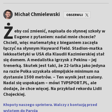
Michał Chmielewski
OBSERWUJ
Ż
eby coś zmienić, napisała do słynnej szkoły w
Eugene z pytaniem: nadal mnie chcecie?
Chcieli, więc matematykę z bieganiem zaczęła
łączyć na słynnym Hayward Field. Stadion-matka
lekkoatletyki w USA dla Klaudii Kazimierskiej stał
się domem. A medalistka igrzysk z Pekinu – jej
trenerką. Skutek jest taki, że 22-latka jako jedyna
na razie Polka uzyskała olimpijskie minimum na
dystansie 1500 metrów. – Ten wynik jest szalony.
Nadal się uspokajam – mówi TVPSPORT.PL, ale
dodaje, że chce więcej. Na przykład rekordu Lidii
Chojeckiej.
Kłopoty naszego sprintera. Walczy z kontuzją przed
wylotem do Paryża