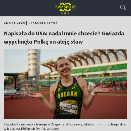
26 CZE 2024
|
LEKKOATLETYKA
Napisała do USA: nadal mnie chcecie? Gwiazda
wypchnęła Polkę na aleję sław
Klaudia Kazimierska trenuje w Oregonie. Właśnie wypełniła minimum olimpijskie
w biegu na 1500 metrów (fot. własne)