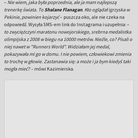
–
Nie wiem, jaka była poprzednia, ale ja mam najlepszą
trenerkę świata. To
Shalane Flanagan
. Kto oglądał igrzyska w
Pekinie, powinien kojarzyć
– puszcza oko, ale nie czeka na
odpowiedź. Wysyła SMS-em link do Instagrama i uzupełnia: –
to zwyciężczyni maratonu nowojorskiego, srebrna medalistka
olimpijska z 2008 w biegu na 10000 metrów. Nieźle, co? Pisali o
niej nawet w "Runners World". Widziałam jej medal,
pokazywała mi go w domu. I nie powiem, człowiekowi zmienia
to trochę w głowie. Zastanawia się: a może i ja bym kiedyś taki
mogła mieć? –
mówi Kazimierska.