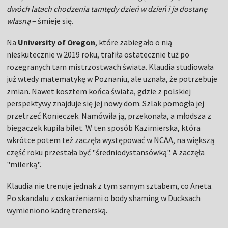
dwóch latach chodzenia tamtędy dzień w dzień i ja dostanę
własną
– śmieje się.
Na
University of Oregon
, które zabiegało o nią
nieskutecznie w 2019 roku, trafiła ostatecznie tuż po
rozegranych tam mistrzostwach świata. Klaudia studiowała
już wtedy matematykę w Poznaniu, ale uznała, że potrzebuje
zmian. Nawet kosztem końca świata, gdzie z polskiej
perspektywy znajduje się jej nowy dom. Szlak pomogła jej
przetrzeć Konieczek. Namówiła ją, przekonała, a młodsza z
biegaczek kupiła bilet. W ten sposób Kazimierska, która
wkrótce potem też zaczęła występować w NCAA, na większą
część roku przestała być "średniodystansówką". A zaczęła
"milerką".
Klaudia nie trenuje jednak z tym samym sztabem, co Aneta.
Po skandalu z oskarżeniami o body shaming w Ducksach
wymieniono kadrę trenerską.