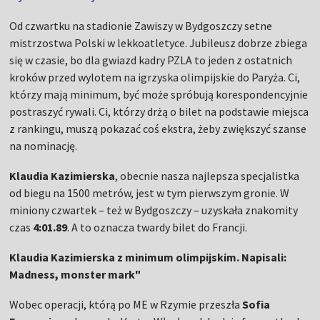
Od czwartku na stadionie Zawiszy w Bydgoszczy setne
mistrzostwa Polski w lekkoatletyce. Jubileusz dobrze zbiega
się w czasie, bo dla gwiazd kadry PZLA to jeden z ostatnich
kroków przed wylotem na igrzyska olimpijskie do Paryża. Ci,
którzy mają minimum, być może spróbują korespondencyjnie
postraszyć rywali. Ci, którzy drżą o bilet na podstawie miejsca
z rankingu, muszą pokazać coś ekstra, żeby zwiększyć szanse
na nominację.
Klaudia Kazimierska
, obecnie nasza najlepsza specjalistka
od biegu na 1500 metrów, jest w tym pierwszym gronie. W
miniony czwartek – też w Bydgoszczy – uzyskała znakomity
czas
4:01.89
. A to oznacza twardy bilet do Francji.
Klaudia Kazimierska z minimum olimpijskim. Napisali:
Madness, monster mark"
Wobec operacji, którą po ME w Rzymie przeszła
Sofia