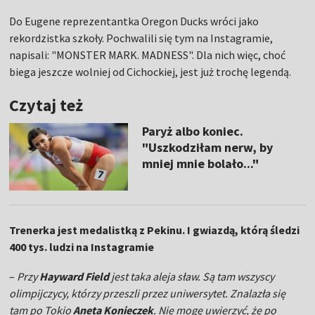
Do Eugene reprezentantka Oregon Ducks wróci jako
rekordzistka szkoły. Pochwalili się tym na Instagramie,
napisali: "MONSTER MARK. MADNESS". Dla nich więc, choć
biega jeszcze wolniej od Cichockiej, jest już trochę legendą.
Czytaj też
Paryż albo koniec.
"Uszkodziłam nerw, by
mniej mnie bolało..."
Trenerka jest medalistką z Pekinu. I gwiazdą, którą śledzi
400 tys. ludzi na Instagramie
–
Przy
Hayward Field
jest taka aleja sław. Są tam wszyscy
olimpijczycy, którzy przeszli przez uniwersytet. Znalazła się
tam po Tokio
Aneta Konieczek
. Nie mogę uwierzyć, że po