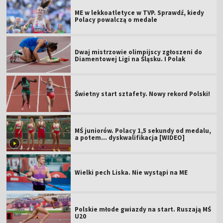
ME w lekkoatletyce w TVP. Sprawdź, kiedy
Polacy powalczą o medale
Dwaj mistrzowie olimpijscy zgłoszeni do
Diamentowej Ligi na Śląsku. I Polak
Świetny start sztafety. Nowy rekord Polski!
MŚ juniorów. Polacy 1,5 sekundy od medalu,
a potem... dyskwalifikacja [WIDEO]
Wielki pech Liska. Nie wystąpi na ME
Polskie młode gwiazdy na start. Ruszają MŚ
U20