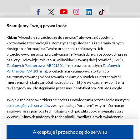
TVP
Szanujemy Twoją prywatność
Abonament TVP
Regulamin TVP
Kliknij "Akceptuję i przechodzę do serwisu", aby wyrazić zgody na
Polityka prywatności
Sklep TVP
korzystanie z technologii automatycznego śledzenia i zbierania danych,
dostęp do informacji na Twoim urządzeniu końcowym i ich
Biuro Reklamy
Moje zgody
przechowywanie oraz na przetwarzanie Twoich danych osobowych przez
nas, czyli Telewizję Polską S.A. w likwidacji (zwaną dalej również „TVP”),
Oferta Handlowa
Biuro reklamy
Zaufanych Partnerów z IAB* (1201 firm)
oraz pozostałych
Zaufanych
Partnerów TVP (93 firm)
, w celach marketingowych (w tym do
Telegazeta ogłoszenia
Kontakt
zautomatyzowanego dopasowania reklam do Twoich zainteresowań i
Emisja w TVP
mierzenia ich skuteczności) i pozostałych, które wskazujemy poniżej, a
także zgody na udostępnianie przez nas identyfikatora PPID do Google.
Kanały
Rada Programowa
Twoje dane osobowe zbierane podczas odwiedzania przez Ciebie naszych
Ogłoszenia przetargowe
poszczególnych serwisów
zwanych dalej „Portalem”, w tym informacje
©2026 Telewizja Polska Spółka Akcyjna w likwidacji
zapisywane za pomocą technologii takich jak: pliki cookie, sygnalizatory
Akademia Telewizyjna
WWW lub innych podobnych technologii umożliwiających świadczenie
Informacje o nadawcy
dopasowanych i bezpiecznych usług, personalizację treści oraz reklam,
udostępnianie funkcji mediów społecznościowych oraz analizowanie
Akceptuję i przechodzę do serwisu
Centrum informacji TVP
ruchu w Internecie.