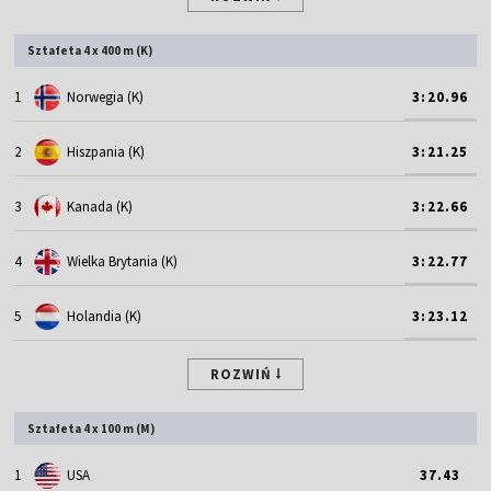
Sztafeta 4 x 400 m (K)
1
Norwegia (K)
3:20.96
2
Hiszpania (K)
3:21.25
3
Kanada (K)
3:22.66
4
Wielka Brytania (K)
3:22.77
5
Holandia (K)
3:23.12
ROZWIŃ
Sztafeta 4 x 100 m (M)
1
USA
37.43