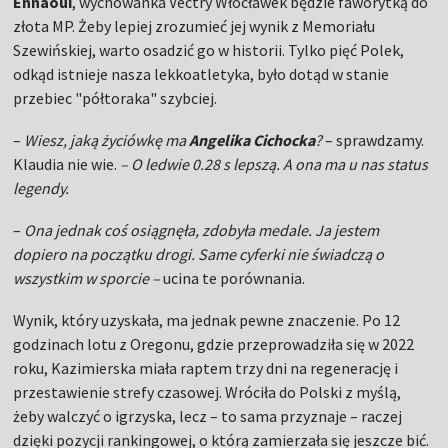
Ennaoui
, wychowanka Vectry Włocławek będzie faworytką do
złota MP. Żeby lepiej zrozumieć jej wynik z Memoriału
Szewińskiej, warto osadzić go w historii. Tylko pięć Polek,
odkąd istnieje nasza lekkoatletyka, było dotąd w stanie
przebiec "półtoraka" szybciej.
–
Wiesz, jaką życiówkę ma
Angelika Cichocka
?
– sprawdzamy.
Klaudia nie wie.
– O ledwie 0.28 s lepszą. A ona ma u nas status
legendy.
–
Ona jednak coś osiągnęła, zdobyła medale. Ja jestem
dopiero na początku drogi. Same cyferki nie świadczą o
wszystkim w sporcie –
ucina te porównania.
Wynik, który uzyskała, ma jednak pewne znaczenie. Po 12
godzinach lotu z Oregonu, gdzie przeprowadziła się w 2022
roku, Kazimierska miała raptem trzy dni na regenerację i
przestawienie strefy czasowej. Wróciła do Polski z myślą,
żeby walczyć o igrzyska, lecz – to sama przyznaje – raczej
dzięki pozycji rankingowej, o którą zamierzała się jeszcze bić.