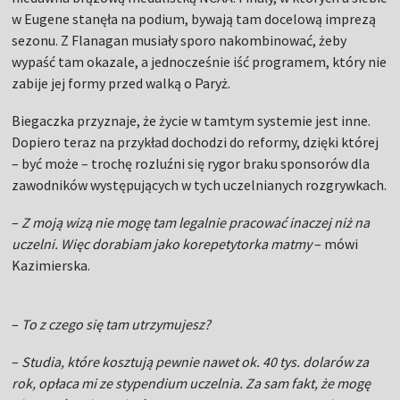
w Eugene stanęła na podium, bywają tam docelową imprezą
sezonu. Z Flanagan musiały sporo nakombinować, żeby
wypaść tam okazale, a jednocześnie iść programem, który nie
zabije jej formy przed walką o Paryż.
Biegaczka przyznaje, że życie w tamtym systemie jest inne.
Dopiero teraz na przykład dochodzi do reformy, dzięki której
– być może – trochę rozluźni się rygor braku sponsorów dla
zawodników występujących w tych uczelnianych rozgrywkach.
–
Z moją wizą nie mogę tam legalnie pracować inaczej niż na
uczelni. Więc dorabiam jako korepetytorka matmy
– mówi
Kazimierska.
–
To z czego się tam utrzymujesz?
–
Studia, które kosztują pewnie nawet ok. 40 tys. dolarów za
rok, opłaca mi ze stypendium uczelnia. Za sam fakt, że mogę