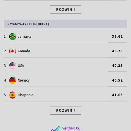
ROZWIŃ
Sztafeta 4 x 100 m (MIKST)
1
Jamajka
39.62
2
Kanada
40.23
3
USA
40.33
4
Niemcy
40.52
5
Hiszpania
41.05
ROZWIŃ