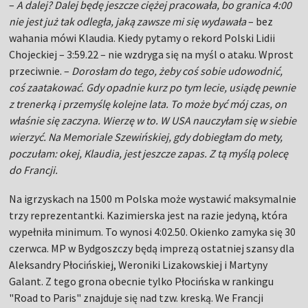
–
A dalej? Dalej będę jeszcze ciężej pracowała, bo granica 4:00
nie jest już tak odległa, jaką zawsze mi się wydawała
– bez
wahania mówi Klaudia. Kiedy pytamy o rekord Polski Lidii
Chojeckiej – 3:59.22 – nie wzdryga się na myśl o ataku. Wprost
przeciwnie. –
Dorosłam do tego, żeby coś sobie udowodnić,
coś zaatakować. Gdy opadnie kurz po tym lecie, usiądę pewnie
z trenerką i przemyślę kolejne lata. To może być mój czas, on
właśnie się zaczyna. Wierzę w to. W USA nauczyłam się w siebie
wierzyć. Na Memoriale Szewińskiej, gdy dobiegłam do mety,
poczułam: okej, Klaudia, jest jeszcze zapas. Z tą myślą polecę
do Francji.
Na igrzyskach na 1500 m Polska może wystawić maksymalnie
trzy reprezentantki. Kazimierska jest na razie jedyną, która
wypełniła minimum. To wynosi 4:02.50. Okienko zamyka się 30
czerwca. MP w Bydgoszczy będą imprezą ostatniej szansy dla
Aleksandry Płocińskiej, Weroniki Lizakowskiej i Martyny
Galant. Z tego grona obecnie tylko Płocińska w rankingu
"Road to Paris" znajduje się nad tzw. kreską. We Francji