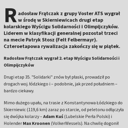
R
adosław Frątczak z grupy Voster ATS wygrał
w środę w Skierniewicach drugi etap
kolarskiego Wyścigu Solidarności i Olimpijczyków.
Liderem w klasyfikacji generalnej pozostał trzeci
na mecie Patryk Stosz (Felt Felbermayr).
Czteroetapowa rywalizacja zakończy się w piątek.
Radosław Frątczak wygrał 2. etap Wyścigu Solidarności i
Olimpijczyków
Drugi etap 35. "Solidarki" znów był płaski, prowadził po
drogach woj. łódzkiego i – podobnie, jak przed południem –
bardzo ciekawy.
Mimo dużego upału, na trasie z Konstantynowa Łódzkiego do
Skierniewic (119,6 km) zaraz po starcie, od peletonu odłączyła
się dwójka kolarzy –
Adam Kuś
(Lubelskie Perła Polski) i
Holender
Max Kroonen
(VolkerWessels). Na chwilę dogonił