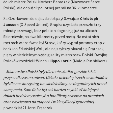
do ich mistrz Polski Norbert Banaszek (Mazowsze Serce
Polski), ale odpuścił po lotnej premii na 36. kilometrze.
Za Ozorkowem do odjazdu dołączył Szwajcar
Christoph
Janssen
(X-Speed United). Grupka uzyskała przeszło trzy
minuty przewagi, lecz peleton dogonił ją już na ulicach
Skierniewic, na dwa kilometry przed metą. Na ostatnich
metrach w czołówce był Stosz, który wygrał poranny etap z
Łodzi do Zduńskiej Woli, ale najszybszy okazał się Frątczak,
piąty w niedzielnym wyścigu elity mistrzostw Polski. Dwójkę
Polaków rozdzielił Włoch
Filippo Fortin
(Maloja Pushbikers).
–
Mistrzostwa Polski były dla mnie słodko-gorzkie i dziś
przyszedł czas na odwet. Układ z ucieczką trzech zawodników
był dla nas korzystny, bo wiedzieliśmy, że dogonimy ich przed
samą metą. Sam finisz był zaś bardzo szybki. W kolejnych
dniach będziemy walczyć o bonifikaty czasowe na premiach
oraz zwycięstwo na etapach i w klasyfikacji generalnej
–
powiedział 21-letni Frątczak.