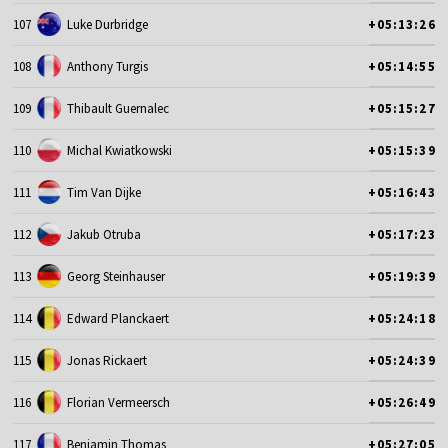
107
Luke Durbridge
+05:13:26
108
Anthony Turgis
+05:14:55
109
Thibault Guernalec
+05:15:27
110
Michal Kwiatkowski
+05:15:39
111
Tim Van Dijke
+05:16:43
112
Jakub Otruba
+05:17:23
113
Georg Steinhauser
+05:19:39
114
Edward Planckaert
+05:24:18
115
Jonas Rickaert
+05:24:39
116
Florian Vermeersch
+05:26:49
117
Benjamin Thomas
+05:27:05