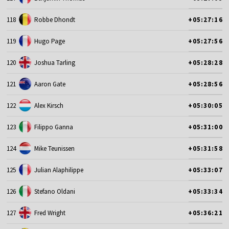
118
Robbe Dhondt
+05:27:16
119
Hugo Page
+05:27:56
120
Joshua Tarling
+05:28:28
121
Aaron Gate
+05:28:56
122
Alex Kirsch
+05:30:05
123
Filippo Ganna
+05:31:00
124
Mike Teunissen
+05:31:58
125
Julian Alaphilippe
+05:33:07
126
Stefano Oldani
+05:33:34
127
Fred Wright
+05:36:21