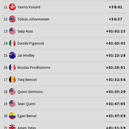
11
Yannis Voisard
+38:02
12
Tobias Johannessen
+56:37
13
Sepp Kuss
+01:02:23
14
Davide Piganzoli
+01:03:43
15
Jai Hindley
+01:23:28
16
Nicolas Prodhomme
+01:25:01
17
Tiesj Benoot
+01:32:56
18
Quinn Simmons
+01:35:28
19
Sean Quinn
+01:47:05
20
Egan Bernal
+01:47:58
21
Adam Yates
+01:51:59