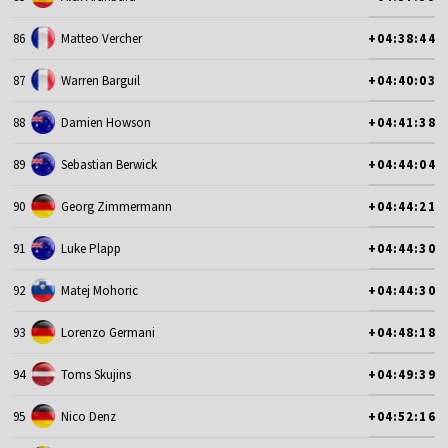
86
Matteo Vercher
+04:38:44
87
Warren Barguil
+04:40:03
88
Damien Howson
+04:41:38
89
Sebastian Berwick
+04:44:04
90
Georg Zimmermann
+04:44:21
91
Luke Plapp
+04:44:30
92
Matej Mohoric
+04:44:30
93
Lorenzo Germani
+04:48:18
94
Toms Skujins
+04:49:39
95
Nico Denz
+04:52:16