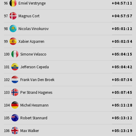
96
Emiel Verstrynge
+04:57:11
97
Magnus Cort
+04:57:57
98
Nicolas Vinokurov
+05:01:12
99
Xabier Azparren
+05:02:54
100
Simone Velasco
+05:04:15
101
Jefferson Cepeda
+05:04:42
102
Frank Van Den Broek
+05:07:36
103
Per Strand Hagenes
+05:07:45
104
Michel Hessmann
+05:11:28
105
Robert Stannard
+05:13:12
106
Max Walker
+05:13:19