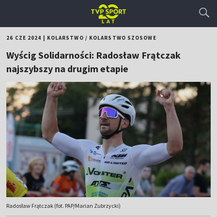
26 CZE 2024
|
KOLARSTWO
/
KOLARSTWO SZOSOWE
Wyścig Solidarności: Radosław Frątczak
najszybszy na drugim etapie
Radosław Frątczak (fot. PAP/Marian Zubrzycki)