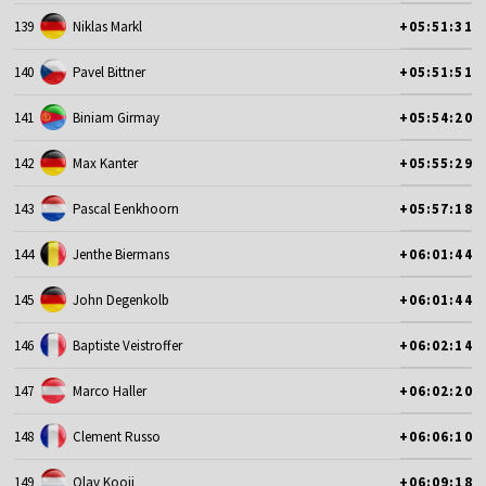
139
Niklas Markl
+05:51:31
140
Pavel Bittner
+05:51:51
141
Biniam Girmay
+05:54:20
142
Max Kanter
+05:55:29
143
Pascal Eenkhoorn
+05:57:18
144
Jenthe Biermans
+06:01:44
145
John Degenkolb
+06:01:44
146
Baptiste Veistroffer
+06:02:14
147
Marco Haller
+06:02:20
148
Clement Russo
+06:06:10
149
Olav Kooij
+06:09:18