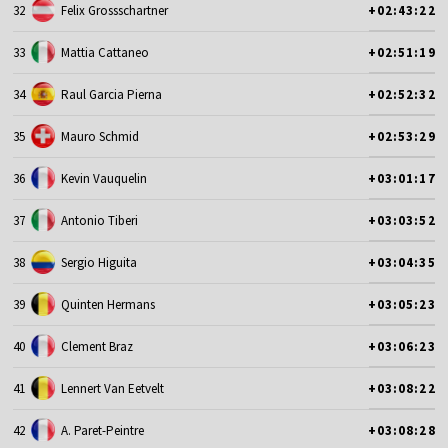
32
Felix Grossschartner
+02:43:22
33
Mattia Cattaneo
+02:51:19
34
Raul Garcia Pierna
+02:52:32
35
Mauro Schmid
+02:53:29
36
Kevin Vauquelin
+03:01:17
37
Antonio Tiberi
+03:03:52
38
Sergio Higuita
+03:04:35
39
Quinten Hermans
+03:05:23
40
Clement Braz
+03:06:23
41
Lennert Van Eetvelt
+03:08:22
42
A. Paret-Peintre
+03:08:28