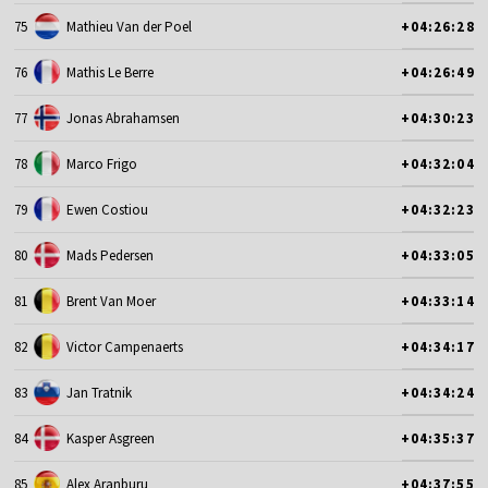
75
Mathieu Van der Poel
+04:26:28
76
Mathis Le Berre
+04:26:49
77
Jonas Abrahamsen
+04:30:23
78
Marco Frigo
+04:32:04
79
Ewen Costiou
+04:32:23
80
Mads Pedersen
+04:33:05
81
Brent Van Moer
+04:33:14
82
Victor Campenaerts
+04:34:17
83
Jan Tratnik
+04:34:24
84
Kasper Asgreen
+04:35:37
85
Alex Aranburu
+04:37:55