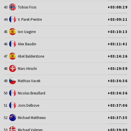
43
Tobias Foss
+03:08:29
44
V. Paret-Peintre
+03:09:21
45
Ion Izagirre
+03:10:13
46
Alex Baudin
+03:11:41
47
Abel Balderstone
+03:24:26
48
Marc Hirschi
+03:29:59
49
Mathias Vacek
+03:34:36
50
Nicolas Breuillard
+03:34:36
51
Joris Delbove
+03:37:06
52
Michael Matthews
+03:37:35
53
Michael Valgren
+03:39:09