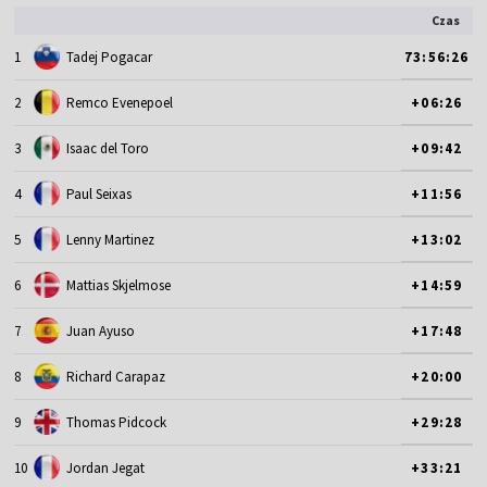
Czas
1
Tadej Pogacar
73:56:26
2
Remco Evenepoel
+06:26
3
Isaac del Toro
+09:42
4
Paul Seixas
+11:56
5
Lenny Martinez
+13:02
6
Mattias Skjelmose
+14:59
7
Juan Ayuso
+17:48
8
Richard Carapaz
+20:00
9
Thomas Pidcock
+29:28
10
Jordan Jegat
+33:21