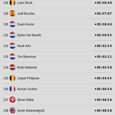
128
Liam Slock
+05:36:40
129
Joel Nicolau
+05:37:07
130
Daan Hoole
+05:38:04
131
Dylan Van Baarle
+05:38:53
132
Huub Artz
+05:42:34
133
Tim Marsman
+05:43:11
134
Krists Neilands
+05:43:58
135
Jasper Philipsen
+05:44:35
136
Dorian Godon
+05:46:54
137
Silvan Dillier
+05:48:36
138
Soren Waerenskjold
+05:48:38