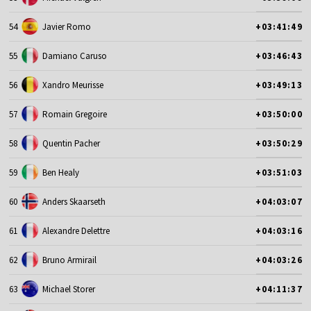
54
Javier Romo
+03:41:49
55
Damiano Caruso
+03:46:43
56
Xandro Meurisse
+03:49:13
57
Romain Gregoire
+03:50:00
58
Quentin Pacher
+03:50:29
59
Ben Healy
+03:51:03
60
Anders Skaarseth
+04:03:07
61
Alexandre Delettre
+04:03:16
62
Bruno Armirail
+04:03:26
63
Michael Storer
+04:11:37