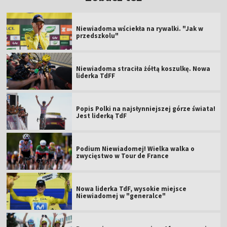
Niewiadoma wściekła na rywalki. "Jak w
przedszkolu"
Niewiadoma straciła żółtą koszulkę. Nowa
liderka TdFF
Popis Polki na najsłynniejszej górze świata!
Jest liderką TdF
Podium Niewiadomej! Wielka walka o
zwycięstwo w Tour de France
Nowa liderka TdF, wysokie miejsce
Niewiadomej w "generalce"