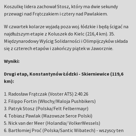
Koszulkę lidera zachował Stosz, który ma dwie sekundy
przewagi nad Frątczakiem i cztery nad Pawlakiem.
W czwartek kolarze wyjadą poza woj. łódzkie i będą ścigać na
najdłuższym etapie z Koluszek do Kielc (216,4 km). 35.
Międzynarodowy Wyścig Solidarności i Olimpijczyków składa
się z czterech etapów i zakończy piątek w Jaworznie.
Wyniki:
Drugi etap, Konstantynów Łódzki - Skierniewice (119,6
km):
1. Radosław Frątczak (Voster ATS) 2:40.26
2. Filippo Fortin (Włochy/Maloja Pushbikers)
3. Patryk Stosz (Polska/Felt Felbermayr)
4. Tobiasz Pawlak (Mazowsze Serce Polski)
5. Nick van der Meer (Holandia/ VolkerWessels)
6. Bartłomiej Proć (Polska/Santic Wibatech) - wszyscy ten