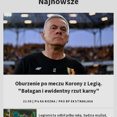
Najnowsze
Oburzenie po meczu Korony z Legią.
"Bałagan i ewidentny rzut karny"
21:58
|
PIŁKA NOŻNA
/
PKO BP EKSTRAKLASA
Legionista odbił piłkę ręką. Sędzia myślał,