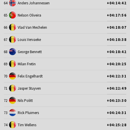
64
Anders Johannessen
+04:14:42
65
Nelson Oliveira
+04:17:56
66
Vlad Van Mechelen
+04:18:07
67
Louis Vervaeke
+04:18:38
68
George Bennett
+04:18:42
69
Milan Fretin
+04:20:25
70
Felix Engelhardt
+04:22:31
71
Jasper Stuyven
+04:22:49
72
Nils Politt
+04:23:30
73
Rick Pluimers
+04:24:31
74
Tim Wellens
+04:25:28