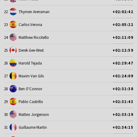
22
Thymen Arensman
+02:02:42
23
Carlos Verona
+02:05:22
24
Matthew Riccitello
+02:11:09
25
Derek Gee-West
+02:12:59
26
Harold Tejada
+02:19:47
27
Maxim Van Gils
+02:24:09
28
Ben O'Connor
+02:31:38
29
Pablo Castrillo
+02:31:43
30
Matteo Jorgenson
+02:33:29
31
Guillaume Martin
+02:34:15