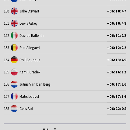
150
Jake Stewart
+06:10:47
151
Lewis Askey
+06:10:48
152
Davide Ballerini
+06:11:22
153
Piet Allegaert
+06:12:22
154
Phil Bauhaus
+06:13:49
155
Kamil Gradek
+06:16:12
156
Julius Van Den Berg
+06:17:26
157
Matis Louvel
+06:17:36
158
Cees Bol
+06:22:08