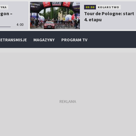
TYKA
09:50
KOLARSTWO
egon –
Tour de Pologne: start
4. etapu
4:00
ETRANSMISJE
MAGAZYNY
PROGRAM TV