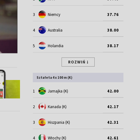
3
Niemcy
37.76
4
Australia
38.00
5
Holandia
38.17
ROZWIŃ
Sztafeta 4 x 100 m (K)
1
Jamajka (K)
42.00
2
Kanada (K)
42.17
3
Hiszpania (K)
42.31
4
Włochy (K)
42.61