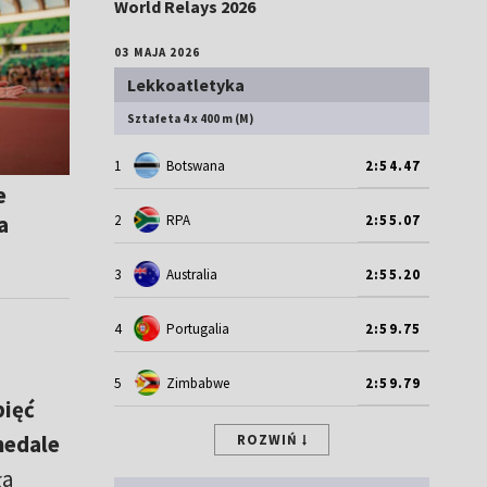
World Relays 2026
03 MAJA 2026
Lekkoatletyka
Sztafeta 4 x 400 m (M)
1
Botswana
2:54.47
e
a
2
RPA
2:55.07
3
Australia
2:55.20
4
Portugalia
2:59.75
5
Zimbabwe
2:59.79
pięć
medale
ROZWIŃ
ła