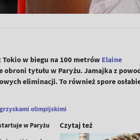
 z Tokio w biegu na 100 metrów
Elaine
e obroni tytułu w Paryżu. Jamajka z powo
jowych eliminacji. To również spore osłabi
igrzyskami olimpijskimi
Czytaj też
tartuje w Paryżu