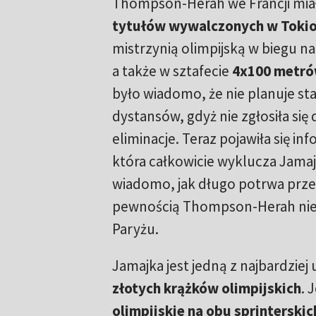
Thompson-Herah we Francji mia
tytułów wywalczonych w Toki
mistrzynią olimpijską w biegu n
a także w sztafecie
4x100 metr
było wiadomo, że nie planuje st
dystansów, gdyż nie zgłosiła się
eliminacje. Teraz pojawiła się in
która całkowicie wyklucza Jamajk
wiadomo, jak długo potrwa przer
pewnością Thompson-Herah nie 
Paryżu.
Jamajka jest jedną z najbardziej
złotych krążków olimpijskich
. 
olimpijskie na obu sprinterski