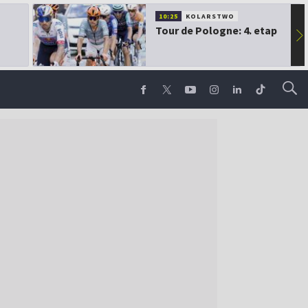
10:25
KOLARSTWO
Tour de Pologne: 4. etap
▶