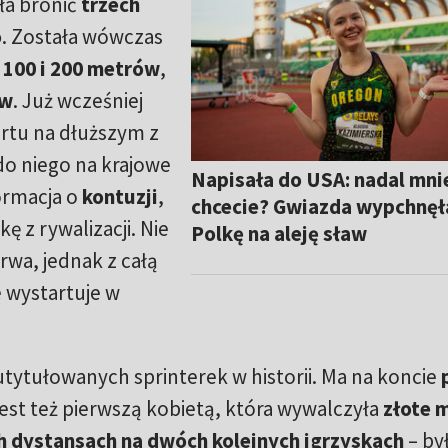
ła bronić
trzech
o
. Została wówczas
a
100 i 200 metrów
,
ów
. Już wcześniej
artu na dłuższym z
 do niego na krajowe
Napisała do USA: nadal mni
formacja o
kontuzji
,
chcecie? Gwiazda wypchnęł
ę z rywalizacji. Nie
Polkę na aleję sław
wa, jednak z całą
wystartuje w
 utytułowanych sprinterek w historii. Ma na koncie
Jest też pierwszą kobietą, która wywalczyła
złote 
ch dystansach na dwóch kolejnych igrzyskach
– by