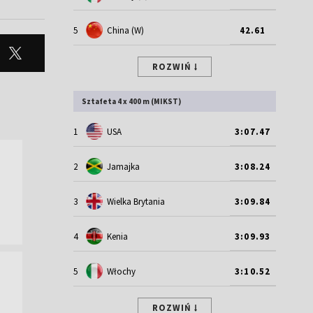
5
China (W)
42.61
ROZWIŃ
Sztafeta 4 x 400 m (MIKST)
1
USA
3:07.47
2
Jamajka
3:08.24
3
Wielka Brytania
3:09.84
4
Kenia
3:09.93
5
Włochy
3:10.52
ROZWIŃ