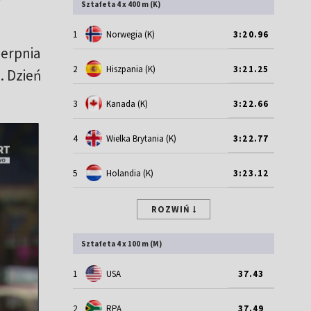
Sztafeta 4 x 400 m (K)
1
Norwegia (K)
3:20.96
ierpnia
2
Hiszpania (K)
3:21.25
a
. Dzień
3
Kanada (K)
3:22.66
4
Wielka Brytania (K)
3:22.77
5
Holandia (K)
3:23.12
ROZWIŃ
Sztafeta 4 x 100 m (M)
1
USA
37.43
2
RPA
37.49