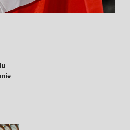
du
enie