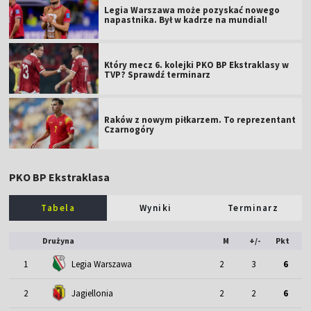
Legia Warszawa może pozyskać nowego
napastnika. Był w kadrze na mundial!
Który mecz 6. kolejki PKO BP Ekstraklasy w
TVP? Sprawdź terminarz
Raków z nowym piłkarzem. To reprezentant
Czarnogóry
PKO BP Ekstraklasa
Tabela
Wyniki
Terminarz
Drużyna
M
+/-
Pkt
1
Legia Warszawa
2
3
6
2
Jagiellonia
2
2
6