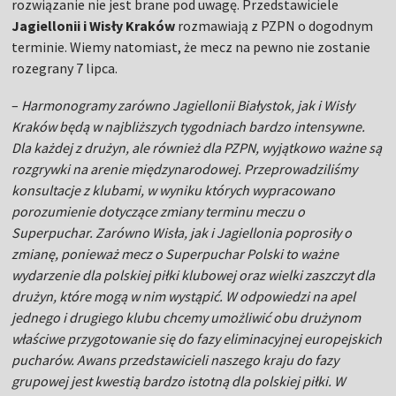
rozwiązanie nie jest brane pod uwagę. Przedstawiciele
Jagiellonii i Wisły Kraków
rozmawiają z PZPN o dogodnym
terminie. Wiemy natomiast, że mecz na pewno nie zostanie
rozegrany 7 lipca.
–
Harmonogramy zarówno Jagiellonii Białystok, jak i Wisły
Kraków będą w najbliższych tygodniach bardzo intensywne.
Dla każdej z drużyn, ale również dla PZPN, wyjątkowo ważne są
rozgrywki na arenie międzynarodowej. Przeprowadziliśmy
konsultacje z klubami, w wyniku których wypracowano
porozumienie dotyczące zmiany terminu meczu o
Superpuchar. Zarówno Wisła, jak i Jagiellonia poprosiły o
zmianę, ponieważ mecz o Superpuchar Polski to ważne
wydarzenie dla polskiej piłki klubowej oraz wielki zaszczyt dla
drużyn, które mogą w nim wystąpić. W odpowiedzi na apel
jednego i drugiego klubu chcemy umożliwić obu drużynom
właściwe przygotowanie się do fazy eliminacyjnej europejskich
pucharów. Awans przedstawicieli naszego kraju do fazy
grupowej jest kwestią bardzo istotną dla polskiej piłki. W