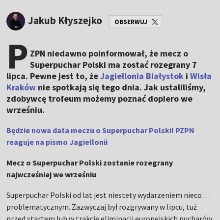
Jakub Kłyszejko
OBSERWUJ
P
ZPN niedawno poinformował, że mecz o
Superpuchar Polski ma zostać rozegrany 7
lipca. Pewne jest to, że
Jagiellonia Białystok
i
Wisła
Kraków
nie spotkają się tego dnia. Jak ustaliliśmy,
zdobywcę trofeum możemy poznać dopiero we
wrześniu.
Będzie nowa data meczu o Superpuchar Polski! PZPN
reaguje na pismo Jagiellonii
Mecz o Superpuchar Polski zostanie rozegrany
najwcześniej we wrześniu
Superpuchar Polski od lat jest niestety wydarzeniem nieco…
problematycznym. Zazwyczaj był rozgrywany w lipcu, tuż
przed startem lub w trakcie eliminacji europejskich pucharów.