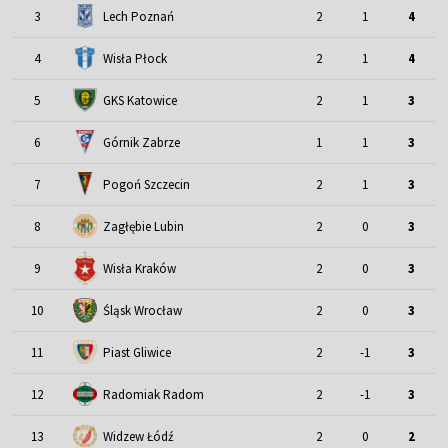
3
Lech Poznań
2
1
4
4
Wisła Płock
2
1
4
5
GKS Katowice
2
1
3
6
Górnik Zabrze
1
1
3
7
Pogoń Szczecin
2
1
3
8
Zagłębie Lubin
2
0
3
9
Wisła Kraków
2
0
3
Śląsk Wrocław
10
2
0
3
11
Piast Gliwice
2
-1
3
12
Radomiak Radom
2
-1
3
13
Widzew Łódź
2
0
2