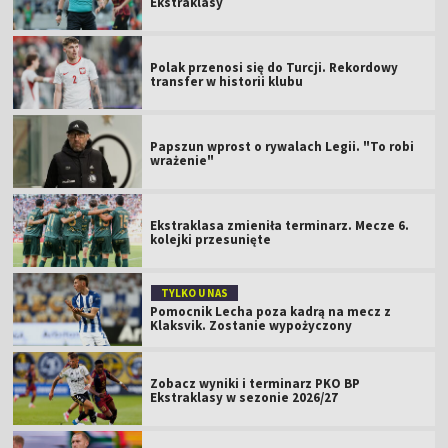
Ekstraklasy
Polak przenosi się do Turcji. Rekordowy
transfer w historii klubu
Papszun wprost o rywalach Legii. "To robi
wrażenie"
Ekstraklasa zmieniła terminarz. Mecze 6.
kolejki przesunięte
TYLKO U NAS
Pomocnik Lecha poza kadrą na mecz z
Klaksvik. Zostanie wypożyczony
Zobacz wyniki i terminarz PKO BP
Ekstraklasy w sezonie 2026/27