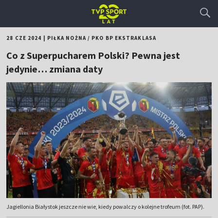
28 CZE 2024
|
PIŁKA NOŻNA
/
PKO BP EKSTRAKLASA
Co z Superpucharem Polski? Pewna jest
jedynie… zmiana daty
Jagiellonia Białystok jeszcze nie wie, kiedy powalczy o kolejne trofeum (fot. PAP).