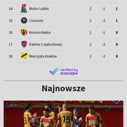
Motor Lublin
14
2
-1
1
15
Cracovia
2
-2
1
16
Korona Kielce
1
-1
0
17
Raków Częstochowa
2
-2
0
18
Wieczysta Kraków
2
-2
0
Najnowsze