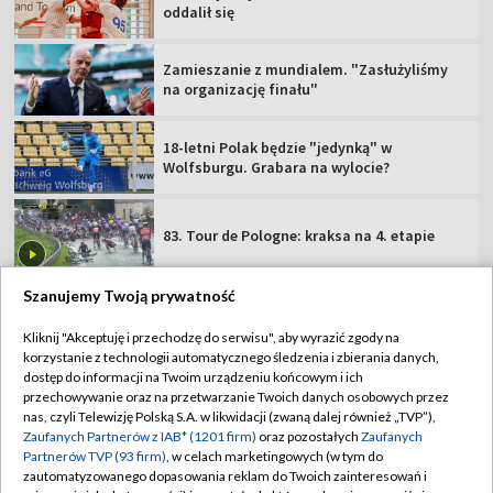
oddalił się
Zamieszanie z mundialem. "Zasłużyliśmy
na organizację finału"
18-letni Polak będzie "jedynką" w
Wolfsburgu. Grabara na wylocie?
83. Tour de Pologne: kraksa na 4. etapie
Szanujemy Twoją prywatność
Kliknij "Akceptuję i przechodzę do serwisu", aby wyrazić zgody na
korzystanie z technologii automatycznego śledzenia i zbierania danych,
TVP
dostęp do informacji na Twoim urządzeniu końcowym i ich
Abonament TVP
Regulamin TVP
przechowywanie oraz na przetwarzanie Twoich danych osobowych przez
nas, czyli Telewizję Polską S.A. w likwidacji (zwaną dalej również „TVP”),
Polityka prywatności
Sklep TVP
Zaufanych Partnerów z IAB* (1201 firm)
oraz pozostałych
Zaufanych
Partnerów TVP (93 firm)
, w celach marketingowych (w tym do
Biuro Reklamy
Moje zgody
zautomatyzowanego dopasowania reklam do Twoich zainteresowań i