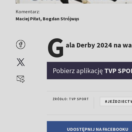
Komentarz:
Maciej Piłat, Bogdan Strójwąs
G
ala Derby 2024 na w
Pobierz aplikację
TVP SPO
ŹRÓDŁO: TVP SPORT
#JEŹDZIECT
UDOSTĘPNIJ NA FACEBOOKU