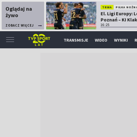
Oglądaj na
TRWA
PIŁKA NOŻN
El. Ligi Europy: 
żywo
Poznań – KI Kla
16:25
ZOBACZ WIĘCEJ
TRANSMISJE
WIDEO
WYNIKI
R