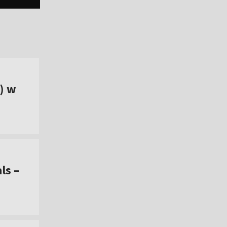
) w
ls –