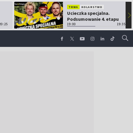
TRWA
KOLARSTWO
Ucieczka specjalna.
▶
Podsumowanie 4. etapu
20:25
TdP
19:00
19:35