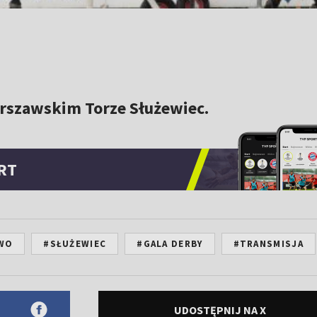
arszawskim Torze Służewiec.
RT
WO
#SŁUŻEWIEC
#GALA DERBY
#TRANSMISJA
UDOSTĘPNIJ NA X