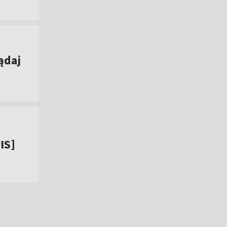
ądaj
IS]