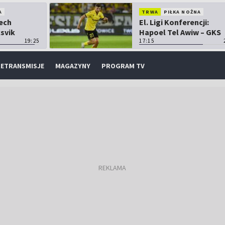
A
TRWA
PIŁKA NOŻNA
Lech
El. Ligi Konferencji:
ksvik
Hapoel Tel Awiw – GKS
19:25
Katowice
17:15
ETRANSMISJE
MAGAZYNY
PROGRAM TV