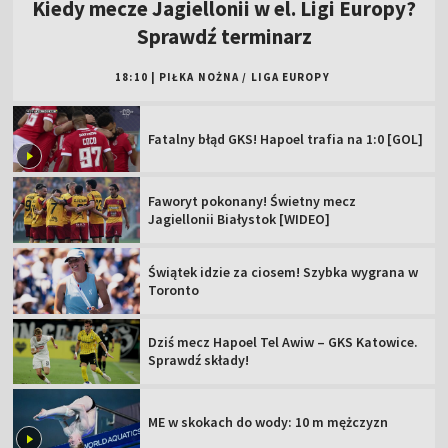
Kiedy mecze Jagiellonii w el. Ligi Europy?
Sprawdź terminarz
18:10
|
PIŁKA NOŻNA
/
LIGA EUROPY
Fatalny błąd GKS! Hapoel trafia na 1:0 [GOL]
Faworyt pokonany! Świetny mecz
Jagiellonii Białystok [WIDEO]
Świątek idzie za ciosem! Szybka wygrana w
Toronto
Dziś mecz Hapoel Tel Awiw – GKS Katowice.
Sprawdź składy!
ME w skokach do wody: 10 m mężczyzn