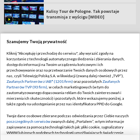
Kulisy Tour de Pologne. Tak powstaje
transmisja z wyścigu [WIDEO]
Szanujemy Twoją prywatność
TVP
Kliknij "Akceptuję i przechodzę do serwisu", aby wyrazić zgody na
korzystanie z technologii automatycznego śledzenia i zbierania danych,
Abonament TVP
Regulamin TVP
dostęp do informacji na Twoim urządzeniu końcowym i ich
Polityka prywatności
Sklep TVP
przechowywanie oraz na przetwarzanie Twoich danych osobowych przez
nas, czyli Telewizję Polską S.A. w likwidacji (zwaną dalej również „TVP”),
Biuro Reklamy
Moje zgody
Zaufanych Partnerów z IAB* (1201 firm)
oraz pozostałych
Zaufanych
Partnerów TVP (93 firm)
, w celach marketingowych (w tym do
Oferta Handlowa
Biuro reklamy
zautomatyzowanego dopasowania reklam do Twoich zainteresowań i
mierzenia ich skuteczności) i pozostałych, które wskazujemy poniżej, a
Telegazeta ogłoszenia
Kontakt
także zgody na udostępnianie przez nas identyfikatora PPID do Google.
Emisja w TVP
Twoje dane osobowe zbierane podczas odwiedzania przez Ciebie naszych
Kanały
Rada Programowa
poszczególnych serwisów
zwanych dalej „Portalem”, w tym informacje
zapisywane za pomocą technologii takich jak: pliki cookie, sygnalizatory
Ogłoszenia przetargowe
WWW lub innych podobnych technologii umożliwiających świadczenie
©2026 Telewizja Polska Spółka Akcyjna w likwidacji
dopasowanych i bezpiecznych usług, personalizację treści oraz reklam,