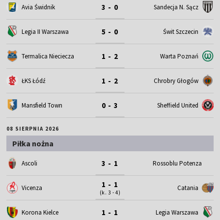
3 - 0
Avia Świdnik
Sandecja N. Sącz
5 - 0
Legia II Warszawa
Świt Szczecin
1 - 2
Termalica Nieciecza
Warta Poznań
1 - 2
ŁKS Łódź
Chrobry Głogów
0 - 3
Mansfield Town
Sheffield United
08 SIERPNIA 2026
Piłka nożna
3 - 1
Ascoli
Rossoblu Potenza
1 - 1
Vicenza
Catania
(k. 3 - 4)
1 - 1
Korona Kielce
Legia Warszawa