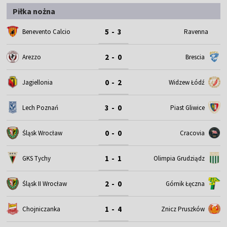
Piłka nożna
5 - 3
Benevento Calcio
Ravenna
2 - 0
Arezzo
Brescia
0 - 2
Jagiellonia
Widzew Łódź
3 - 0
Lech Poznań
Piast Gliwice
0 - 0
Śląsk Wrocław
Cracovia
1 - 1
GKS Tychy
Olimpia Grudziądz
2 - 0
Śląsk II Wrocław
Górnik Łęczna
1 - 4
Chojniczanka
Znicz Pruszków