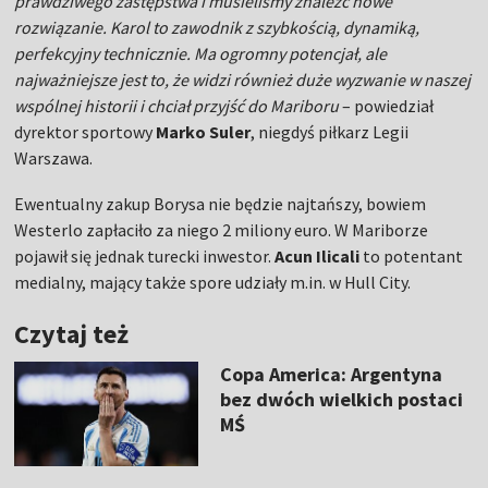
prawdziwego zastępstwa i musieliśmy znaleźć nowe
rozwiązanie. Karol to zawodnik z szybkością, dynamiką,
perfekcyjny technicznie. Ma ogromny potencjał, ale
najważniejsze jest to, że widzi również duże wyzwanie w naszej
wspólnej historii i chciał przyjść do Mariboru
– powiedział
dyrektor sportowy
Marko Suler
, niegdyś piłkarz Legii
Warszawa.
Ewentualny zakup Borysa nie będzie najtańszy, bowiem
Westerlo zapłaciło za niego 2 miliony euro. W Mariborze
pojawił się jednak turecki inwestor.
Acun Ilicali
to potentant
medialny, mający także spore udziały m.in. w Hull City.
Czytaj też
Copa America: Argentyna
bez dwóch wielkich postaci
MŚ