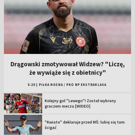
Drągowski zmotywował Widzew? "Liczę,
że wywiąże się z obietnicy"
5:20
|
PIŁKA NOŻNA
/
PKO BP EKSTRAKLASA
Kolejny gol "Lewego"! Został wybrany
graczem meczu [WIDEO]
"Kwiato" deklaruje przed MŚ: lubię się tam
ścigać