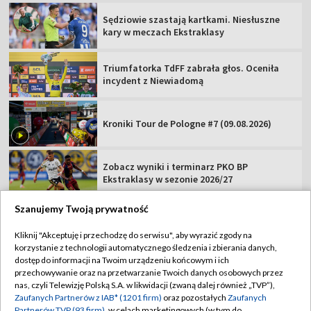
Sędziowie szastają kartkami. Niesłuszne
kary w meczach Ekstraklasy
Triumfatorka TdFF zabrała głos. Oceniła
incydent z Niewiadomą
Kroniki Tour de Pologne #7 (09.08.2026)
Zobacz wyniki i terminarz PKO BP
Ekstraklasy w sezonie 2026/27
Szanujemy Twoją prywatność
Kliknij "Akceptuję i przechodzę do serwisu", aby wyrazić zgody na
korzystanie z technologii automatycznego śledzenia i zbierania danych,
TVP
dostęp do informacji na Twoim urządzeniu końcowym i ich
przechowywanie oraz na przetwarzanie Twoich danych osobowych przez
Abonament TVP
Regulamin TVP
nas, czyli Telewizję Polską S.A. w likwidacji (zwaną dalej również „TVP”),
Polityka prywatności
Sklep TVP
Zaufanych Partnerów z IAB* (1201 firm)
oraz pozostałych
Zaufanych
Partnerów TVP (93 firm)
, w celach marketingowych (w tym do