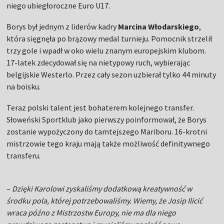
niego ubiegłoroczne Euro U17.
Borys był jednym z liderów kadry
Marcina Włodarskiego
,
która sięgnęła po brązowy medal turnieju. Pomocnik strzelił
trzy gole i wpadł w oko wielu znanym europejskim klubom.
17-latek zdecydował się na nietypowy ruch, wybierając
belgijskie Westerlo. Przez cały sezon uzbierał tylko 44 minuty
na boisku.
Teraz polski talent jest bohaterem kolejnego transfer.
Słoweński Sportklub jako pierwszy poinformował, że Borys
zostanie wypożyczony do tamtejszego Mariboru. 16-krotni
mistrzowie tego kraju mają także możliwość definitywnego
transferu.
–
Dzięki Karolowi zyskaliśmy dodatkową kreatywność w
środku pola, której potrzebowaliśmy. Wiemy, że Josip Ilicić
wraca późno z Mistrzostw Europy, nie ma dla niego