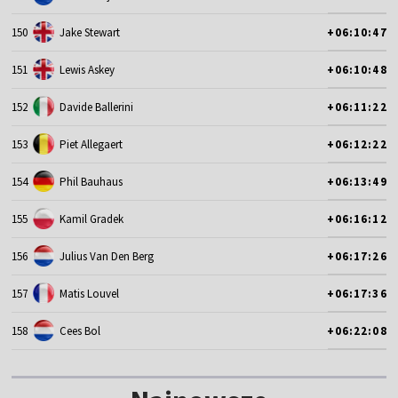
150
Jake Stewart
+06:10:47
151
Lewis Askey
+06:10:48
152
Davide Ballerini
+06:11:22
153
Piet Allegaert
+06:12:22
154
Phil Bauhaus
+06:13:49
155
Kamil Gradek
+06:16:12
156
Julius Van Den Berg
+06:17:26
157
Matis Louvel
+06:17:36
158
Cees Bol
+06:22:08