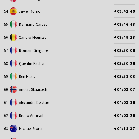
54
Javier Romo
+03:41:49
55
Damiano Caruso
+03:46:43
56
Xandro Meurisse
+03:49:13
57
Romain Gregoire
+03:50:00
58
Quentin Pacher
+03:50:29
59
Ben Healy
+03:51:03
60
Anders Skaarseth
+04:03:07
61
Alexandre Delettre
+04:03:16
62
Bruno Armirail
+04:03:26
63
Michael Storer
+04:11:37