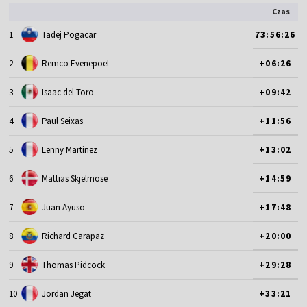
Czas
1
Tadej Pogacar
73:56:26
2
Remco Evenepoel
+06:26
3
Isaac del Toro
+09:42
4
Paul Seixas
+11:56
5
Lenny Martinez
+13:02
6
Mattias Skjelmose
+14:59
7
Juan Ayuso
+17:48
8
Richard Carapaz
+20:00
9
Thomas Pidcock
+29:28
10
Jordan Jegat
+33:21