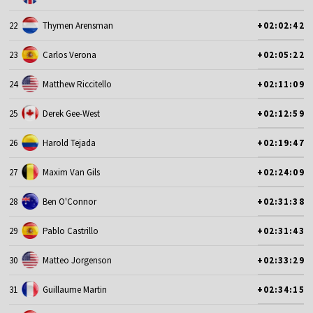
22
Thymen Arensman
+02:02:42
23
Carlos Verona
+02:05:22
24
Matthew Riccitello
+02:11:09
25
Derek Gee-West
+02:12:59
26
Harold Tejada
+02:19:47
27
Maxim Van Gils
+02:24:09
28
Ben O'Connor
+02:31:38
29
Pablo Castrillo
+02:31:43
30
Matteo Jorgenson
+02:33:29
31
Guillaume Martin
+02:34:15