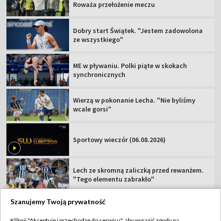
Roważa przełożenie meczu
Dobry start Świątek. "Jestem zadowolona
ze wszystkiego"
ME w pływaniu. Polki piąte w skokach
synchronicznych
Wierzą w pokonanie Lecha. "Nie byliśmy
wcale gorsi"
Sportowy wieczór (06.08.2026)
Lech ze skromną zaliczką przed rewanżem.
"Tego elementu zabrakło"
Szanujemy Twoją prywatność
Kliknij "Akceptuję i przechodzę do serwisu", aby wyrazić zgody na