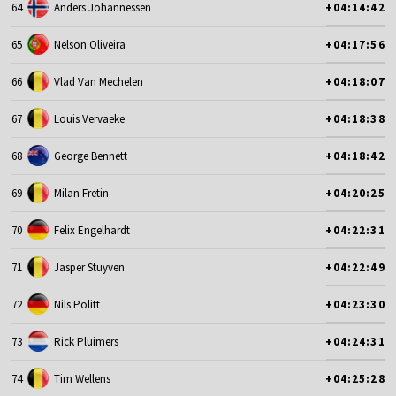
64
Anders Johannessen
+04:14:42
65
Nelson Oliveira
+04:17:56
66
Vlad Van Mechelen
+04:18:07
67
Louis Vervaeke
+04:18:38
68
George Bennett
+04:18:42
69
Milan Fretin
+04:20:25
70
Felix Engelhardt
+04:22:31
71
Jasper Stuyven
+04:22:49
72
Nils Politt
+04:23:30
73
Rick Pluimers
+04:24:31
74
Tim Wellens
+04:25:28