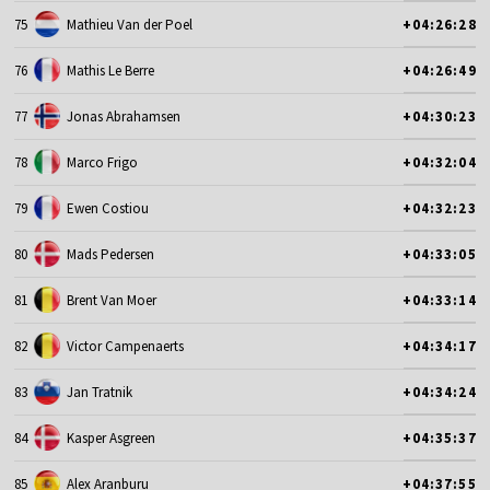
75
Mathieu Van der Poel
+04:26:28
76
Mathis Le Berre
+04:26:49
77
Jonas Abrahamsen
+04:30:23
78
Marco Frigo
+04:32:04
79
Ewen Costiou
+04:32:23
80
Mads Pedersen
+04:33:05
81
Brent Van Moer
+04:33:14
82
Victor Campenaerts
+04:34:17
83
Jan Tratnik
+04:34:24
84
Kasper Asgreen
+04:35:37
85
Alex Aranburu
+04:37:55