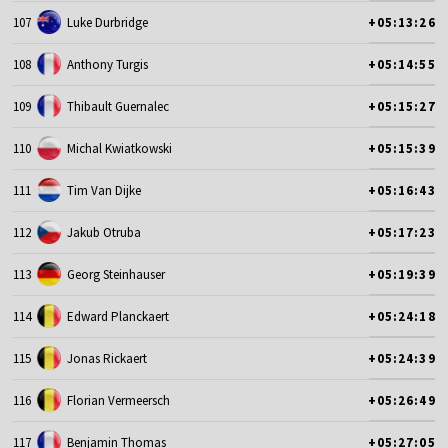
107
Luke Durbridge
+05:13:26
108
Anthony Turgis
+05:14:55
109
Thibault Guernalec
+05:15:27
110
Michal Kwiatkowski
+05:15:39
111
Tim Van Dijke
+05:16:43
112
Jakub Otruba
+05:17:23
113
Georg Steinhauser
+05:19:39
114
Edward Planckaert
+05:24:18
115
Jonas Rickaert
+05:24:39
116
Florian Vermeersch
+05:26:49
117
Benjamin Thomas
+05:27:05