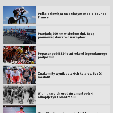
Polka dziewiąta na szóstym etapie Tour de
France
Przejadą 800 km w siedem dni. Będą
promować dawstwo narządów
Pogacar pobił 31-letni rekord legendarnego
podjazdu!
Znakomity wynik polskich kolarzy. Sześć
medali!
W dniu swoich urodzin zmarł polski
olimpijczyk z Montrealu