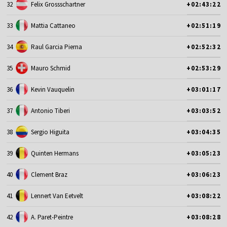
32
Felix Grossschartner
+02:43:22
33
Mattia Cattaneo
+02:51:19
34
Raul Garcia Pierna
+02:52:32
35
Mauro Schmid
+02:53:29
36
Kevin Vauquelin
+03:01:17
37
Antonio Tiberi
+03:03:52
38
Sergio Higuita
+03:04:35
39
Quinten Hermans
+03:05:23
40
Clement Braz
+03:06:23
41
Lennert Van Eetvelt
+03:08:22
42
A. Paret-Peintre
+03:08:28