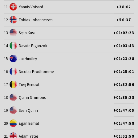
11
Yannis Voisard
+38:02
12
Tobias Johannessen
+56:37
13
Sepp Kuss
+01:02:23
14
Davide Piganzoli
+01:03:43
15
Jai Hindley
+01:23:28
16
Nicolas Prodhomme
+01:25:01
17
Tiesj Benoot
+01:32:56
18
Quinn Simmons
+01:35:28
19
Sean Quinn
+01:47:05
20
Egan Bernal
+01:47:58
21
Adam Yates
+01:51:59