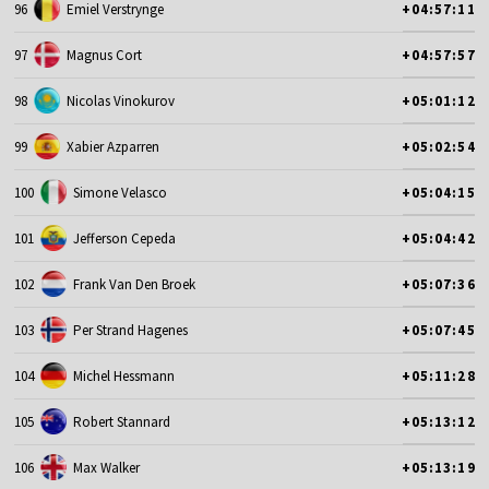
96
Emiel Verstrynge
+04:57:11
97
Magnus Cort
+04:57:57
98
Nicolas Vinokurov
+05:01:12
99
Xabier Azparren
+05:02:54
100
Simone Velasco
+05:04:15
101
Jefferson Cepeda
+05:04:42
102
Frank Van Den Broek
+05:07:36
103
Per Strand Hagenes
+05:07:45
104
Michel Hessmann
+05:11:28
105
Robert Stannard
+05:13:12
106
Max Walker
+05:13:19