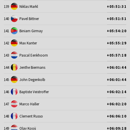
139
Niklas Markl
+05:51:31
140
Pavel Bittner
+05:51:51
141
Biniam Girmay
+05:54:20
142
Max Kanter
+05:55:29
143
Pascal Eenkhoorn
+05:57:18
144
Jenthe Biermans
+06:01:44
145
John Degenkolb
+06:01:44
146
Baptiste Veistroffer
+06:02:14
147
Marco Haller
+06:02:20
148
Clement Russo
+06:06:10
149
Olav Kooij
+06:09:18