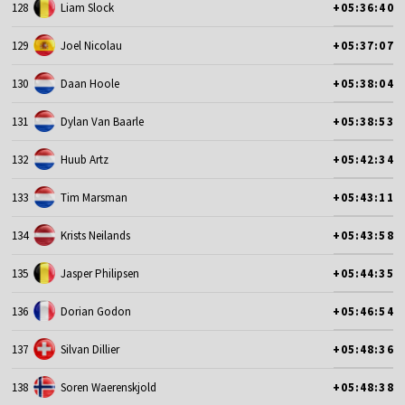
128
Liam Slock
+05:36:40
129
Joel Nicolau
+05:37:07
130
Daan Hoole
+05:38:04
131
Dylan Van Baarle
+05:38:53
132
Huub Artz
+05:42:34
133
Tim Marsman
+05:43:11
134
Krists Neilands
+05:43:58
135
Jasper Philipsen
+05:44:35
136
Dorian Godon
+05:46:54
137
Silvan Dillier
+05:48:36
138
Soren Waerenskjold
+05:48:38