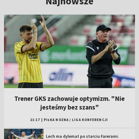
Najnowsze
Trener GKS zachowuje optymizm. "Nie
jesteśmy bez szans"
21:17
|
PIŁKA NOŻNA
/
LIGA KONFERENCJI
Lech ma dylemat po starciu Farerami.