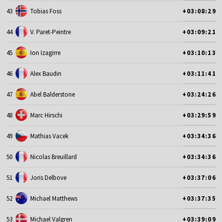
43
Tobias Foss
+03:08:29
44
V. Paret-Peintre
+03:09:21
45
Ion Izagirre
+03:10:13
46
Alex Baudin
+03:11:41
47
Abel Balderstone
+03:24:26
48
Marc Hirschi
+03:29:59
49
Mathias Vacek
+03:34:36
50
Nicolas Breuillard
+03:34:36
51
Joris Delbove
+03:37:06
52
Michael Matthews
+03:37:35
53
Michael Valgren
+03:39:09