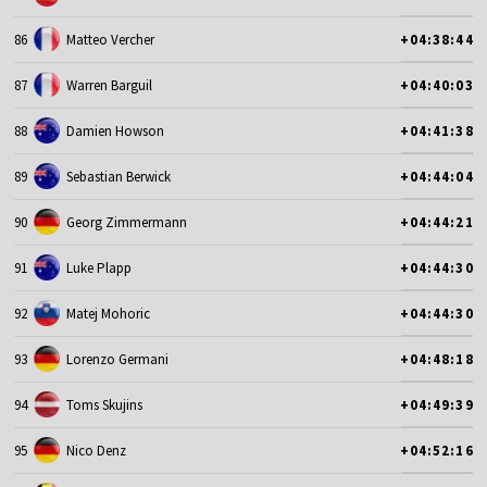
86
Matteo Vercher
+04:38:44
87
Warren Barguil
+04:40:03
88
Damien Howson
+04:41:38
89
Sebastian Berwick
+04:44:04
90
Georg Zimmermann
+04:44:21
91
Luke Plapp
+04:44:30
92
Matej Mohoric
+04:44:30
93
Lorenzo Germani
+04:48:18
94
Toms Skujins
+04:49:39
95
Nico Denz
+04:52:16