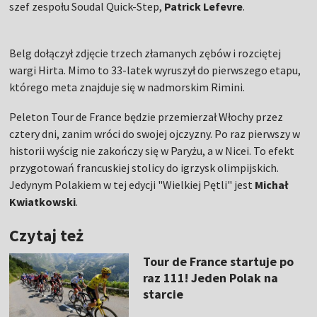
szef zespołu Soudal Quick-Step,
Patrick Lefevre
.
Belg dołączył zdjęcie trzech złamanych zębów i rozciętej
wargi Hirta. Mimo to 33-latek wyruszył do pierwszego etapu,
którego meta znajduje się w nadmorskim Rimini.
Peleton Tour de France będzie przemierzał Włochy przez
cztery dni, zanim wróci do swojej ojczyzny. Po raz pierwszy w
historii wyścig nie zakończy się w Paryżu, a w Nicei. To efekt
przygotowań francuskiej stolicy do igrzysk olimpijskich.
Jedynym Polakiem w tej edycji "Wielkiej Pętli" jest
Michał
Kwiatkowski
.
Czytaj też
Tour de France startuje po
raz 111! Jeden Polak na
starcie