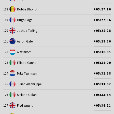
118
Robbe Dhondt
+05:27:16
119
Hugo Page
+05:27:56
120
Joshua Tarling
+05:28:28
121
Aaron Gate
+05:28:56
122
Alex Kirsch
+05:30:05
123
Filippo Ganna
+05:31:00
124
Mike Teunissen
+05:31:58
125
Julian Alaphilippe
+05:33:07
126
Stefano Oldani
+05:33:34
127
Fred Wright
+05:36:21