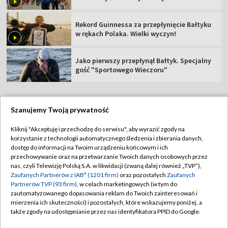
Rekord Guinnessa za przepłynięcie Bałtyku
w rękach Polaka. Wielki wyczyn!
Jako pierwszy przepłynął Bałtyk. Specjalny
gość "Sportowego Wieczoru"
Szanujemy Twoją prywatność
TVP
Kliknij "Akceptuję i przechodzę do serwisu", aby wyrazić zgody na
korzystanie z technologii automatycznego śledzenia i zbierania danych,
Abonament TVP
Regulamin TVP
dostęp do informacji na Twoim urządzeniu końcowym i ich
Polityka prywatności
Sklep TVP
przechowywanie oraz na przetwarzanie Twoich danych osobowych przez
nas, czyli Telewizję Polską S.A. w likwidacji (zwaną dalej również „TVP”),
Biuro Reklamy
Moje zgody
Zaufanych Partnerów z IAB* (1201 firm)
oraz pozostałych
Zaufanych
Partnerów TVP (93 firm)
, w celach marketingowych (w tym do
Oferta Handlowa
Biuro reklamy
zautomatyzowanego dopasowania reklam do Twoich zainteresowań i
mierzenia ich skuteczności) i pozostałych, które wskazujemy poniżej, a
Telegazeta ogłoszenia
Kontakt
także zgody na udostępnianie przez nas identyfikatora PPID do Google.
Emisja w TVP