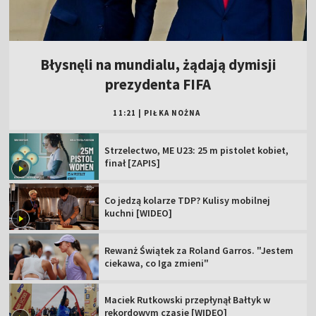
Błysnęli na mundialu, żądają dymisji
prezydenta FIFA
11:21
|
PIŁKA NOŻNA
Strzelectwo, ME U23: 25 m pistolet kobiet,
finał [ZAPIS]
Co jedzą kolarze TDP? Kulisy mobilnej
kuchni [WIDEO]
Rewanż Świątek za Roland Garros. "Jestem
ciekawa, co Iga zmieni"
Maciek Rutkowski przepłynął Bałtyk w
rekordowym czasie [WIDEO]