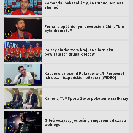
Komenda: pokazaliśmy, że trudno jest nas
złamać
Fornal o opóźnionym powrocie z Chin. "Nie
było dramatu"
Polscy siatkarze w kraju! Na lotnisku
powitała ich grupa kibiców
Kadziewicz ocenił Polaków w LN. Porównał
ich do... hiszpańskich piłkarzy [WIDEO]
Kamerą TVP Sport: Złote pokolenie siatkarzy
Grbić: wszyscy jesteśmy zmęczeni od czasu
wolnego