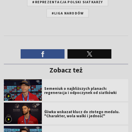
#REPREZENTACJA POLSKI SIATKARZY
#LIGA NARODÓW
Zobacz też
Semeniuk o najbliższych planach:
regeneracja i odpoczynek od siatkówki
Śliwka wskazał klucz do złotego medalu.
"Charakter, wola walki i jedność"