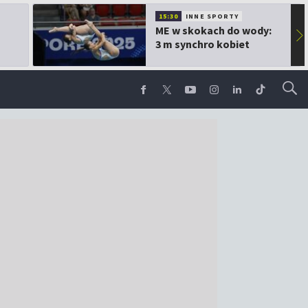
15:30
INNE SPORTY
ME w skokach do wody:
▶
3 m synchro kobiet