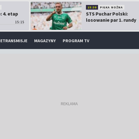
O
15:30
PIŁKA NOŻNA
 4. etap
STS Puchar Polski:
losowanie par 1. rundy
15:15
ETRANSMISJE
MAGAZYNY
PROGRAM TV