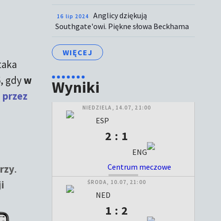
Anglicy dziękują
16 lip 2024
Southgate'owi. Piękne słowa Beckhama
WIĘCEJ
taka
6, gdy
w
Wyniki
ą przez
NIEDZIELA, 14.07, 21:00
ESP
2 : 1
ENG
Centrum meczowe
rzy
.
ZAKOŃCZONY
i
ŚRODA, 10.07, 21:00
NED
1 : 2