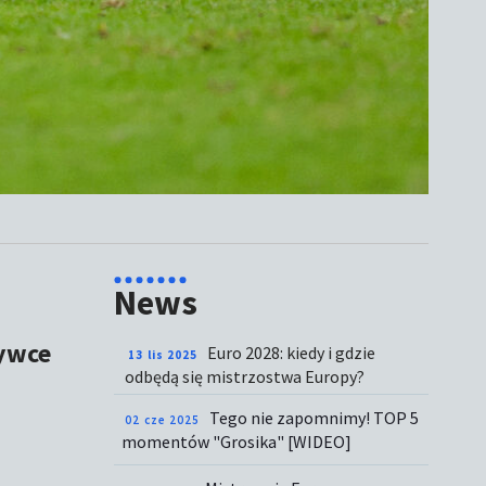
News
ywce
Euro 2028: kiedy i gdzie
13 lis 2025
odbędą się mistrzostwa Europy?
Tego nie zapomnimy! TOP 5
02 cze 2025
momentów "Grosika" [WIDEO]