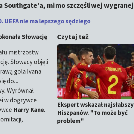
a Southgate'a, mimo szczęśliwej wygranej
0. UEFA nie ma lepszego sędziego
Czytaj też
pokonała Słowację
nału mistrzostw
ję. Słowacy objęli
rawą gola Ivana
ię do...
wy. Wyrównał
lei w dogrywce
Ekspert wskazał najsłabszy
rywce
Harry Kane
.
Hiszpanów. "To może być
omitacji,
problem"