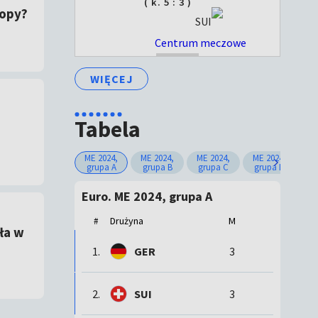
( k. 5 : 3 )
ropy?
SUI
Centrum meczowe
ZAKOŃCZONY
WIĘCEJ
Tabela
ME 2024,
ME 2024,
ME 2024,
ME 2024,
ME
grupa A
grupa B
grupa C
grupa D
g
Euro. ME 2024, grupa A
Drużyna
M
#
ła w
1.
GER
3
2.
SUI
3