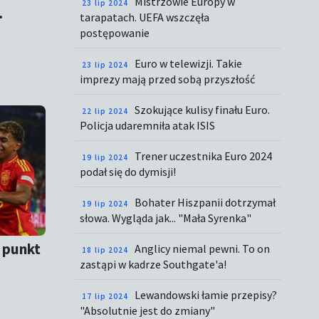
Mistrzowie Europy w
23 lip 2024
.
tarapatach. UEFA wszczęła
postępowanie
Euro w telewizji. Takie
23 lip 2024
imprezy mają przed sobą przyszłość
Szokujące kulisy finału Euro.
22 lip 2024
Policja udaremniła atak ISIS
Trener uczestnika Euro 2024
19 lip 2024
podał się do dymisji!
Bohater Hiszpanii dotrzymał
19 lip 2024
słowa. Wygląda jak... "Mała Syrenka"
 punkt
Anglicy niemal pewni. To on
18 lip 2024
zastąpi w kadrze Southgate'a!
Lewandowski łamie przepisy?
17 lip 2024
"Absolutnie jest do zmiany"