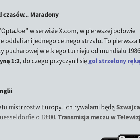
d czasów... Maradony
 "OptaJoe" w serwisie X.com, w pierwszej połowie
ie oddali ani jednego celnego strzału. To pierwsza 
zy pucharowej wielkiego turnieju od mundialu 198
yną 1:2
, do czego przyczynił się
gol strzelony ręk
nglii
ału mistrzostw Europy. Ich rywalami będą
Szwajca
uesseldorfie o 18:00.
Transmisja meczu w Telewizj