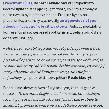
Francuzami (1:1)
.
Robert Lewandowski
przypadkowo
uderzył
Kyliana Mbappe
ręką w twarz, co przy złamanym
nosie rywala było niebezpieczne. Francuz był zły na
przeciwnika, a kamery wychwyciły,
że wypowiedział pod
adresem "Lewego" obraźliwe słowa
. Podczas niedzielnej
konferencji prasowej przed spotkaniem z Belgią odniósł się
do tamtej sytuacji.
–
Myślę, że nie zrobił tego celowo, żeby uderzyć mnie w nos.
Szczerze mówiąc, wiem, w co się pakuję, decydując się nie
poddawać operacji. To nowa sytuacja i może spowodować, że
zostanę uderzony i ból nie ustąpi. Zrobię wszystko, co w mojej
mocy, aby zaprowadzić Francję na szczyt. Nos nie jest
najważniejszy
– podkreślił nowy piłkarz
Realu Madryt
.
Francuz nie ukrywał również irytacji tym, że musi grać w
masce. –
To okropne. Ciągle zmieniam maski, bo za każdym
razem, gdy coś mi przeszkadza, coś jest nie tak, próbuję to
zmienić. Ogranicza to widzenie, a dodatkowo pojawia się pot,