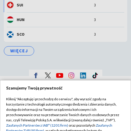
SUI
3
HUN
3
SCO
3
WIĘCEJ
TVP
Szanujemy Twoją prywatność
Abonament TVP
Regulamin TVP
Kliknij "Akceptuję i przechodzę do serwisu", aby wyrazić zgody na
Polityka prywatności
Sklep TVP
korzystanie z technologii automatycznego śledzenia i zbierania danych,
dostęp do informacji na Twoim urządzeniu końcowym i ich
Biuro Reklamy
Moje zgody
przechowywanie oraz na przetwarzanie Twoich danych osobowych przez
nas, czyli Telewizję Polską S.A. w likwidacji (zwaną dalej również „TVP”),
Oferta Handlowa
Biuro reklamy
Zaufanych Partnerów z IAB* (1201 firm)
oraz pozostałych
Zaufanych
Partnerów TVP (93 firm)
, w celach marketingowych (w tym do