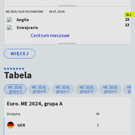
ME 2024, FAZA PUCHAROWA
06.07, 18:00
(k.)
1
5
Anglia
1
3
Szwajcaria
Centrum meczowe
ZAKOŃCZONY
WIĘCEJ
Tabela
ME 2024,
ME 2024,
ME 2024,
ME 2024,
ME 2024,
ME 2
grupa A
grupa B
grupa C
grupa D
grupa E
gru
Euro. ME 2024, grupa A
Drużyna
M
GER
3