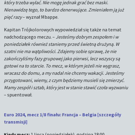
który trzeba wylać. Nie mogę jednak grać bez maski.
Nienawidzę tego, to bardzo denerwujące. Zmieniałem ją już
pięć razy
– wyznał Mbappe.
Kapitan Trójkolorowych wypowiedział się także na temat
nadchodzącego meczu. –
Jesteśmy dobrym zespołem i w
poniedziałek również staniemy przed świetną drużyną. W
szatni nie ma wątpliwości. Zdajemy sobie sprawę, że nie
zakończyliśmy fazy grupowej jako pierwsi, lecz wszyscy są
gotowi na to starcie. To mecz, w którym jeżeli nie wygrasz,
wracasz do domu, a my nadal nie chcemy wakacji. Jesteśmy
przygotowani, wiemy, z czym będziemy musieli się zmierzyć.
Mamy zespół i sztab, który jest w stanie stawić czoła wyzwaniu
– spuentował.
Euro 2024, mecz 1/8 finału: Francja – Belgia [szczegóły
transmisji]
Kiedy mecz:
1 lipca (poniedziałek), godzina 18:00