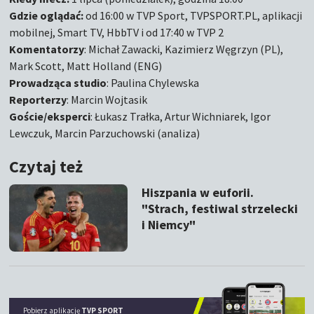
Gdzie oglądać:
od 16:00 w TVP Sport, TVPSPORT.PL, aplikacji
mobilnej, Smart TV, HbbTV i od 17:40 w TVP 2
Komentatorzy
: Michał Zawacki, Kazimierz Węgrzyn (PL),
Mark Scott, Matt Holland (ENG)
Prowadząca studio
: Paulina Chylewska
Reporterzy
: Marcin Wojtasik
Goście/eksperci
: Łukasz Trałka, Artur Wichniarek, Igor
Lewczuk, Marcin Parzuchowski (analiza)
Czytaj też
Hiszpania w euforii.
"Strach, festiwal strzelecki
i Niemcy"
Pobierz aplikację
TVP SPORT