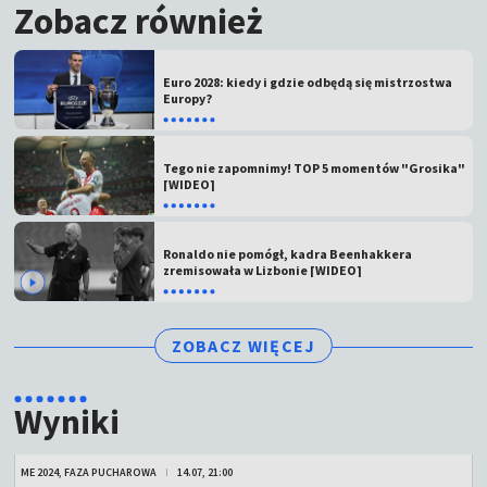
Zobacz również
Euro 2028: kiedy i gdzie odbędą się mistrzostwa
Europy?
Tego nie zapomnimy! TOP 5 momentów "Grosika"
[WIDEO]
Ronaldo nie pomógł, kadra Beenhakkera
zremisowała w Lizbonie [WIDEO]
ZOBACZ WIĘCEJ
Wyniki
ME 2024, FAZA PUCHAROWA
14.07, 21:00