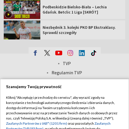
Podbeskidzie Bielsko-Biała – Lechia
Gdańsk. Betclic 1 Liga [SKRÓT]
Niezbędnik 3. kolejki PKO BP Ekstraklasy.
Sprawdź szczegóły
TVP
Abonament TVP
Regulamin TVP
Polityka prywatności
Sklep TVP
Szanujemy Twoją prywatność
Biuro Reklamy
Moje zgody
Kliknij "Akceptuję i przechodzę do serwisu", aby wyrazić zgody na
Oferta Handlowa
Biuro reklamy
korzystanie z technologii automatycznego śledzenia i zbierania danych,
dostęp do informacji na Twoim urządzeniu końcowym i ich
Telegazeta ogłoszenia
Kontakt
przechowywanie oraz na przetwarzanie Twoich danych osobowych przez
Emisja w TVP
nas, czyli Telewizję Polską S.A. w likwidacji (zwaną dalej również „TVP”),
Zaufanych Partnerów z IAB* (1201 firm)
oraz pozostałych
Zaufanych
Kanały
Rada Programowa
Partnerów TVP (93 firm)
, w celach marketingowych (w tym do