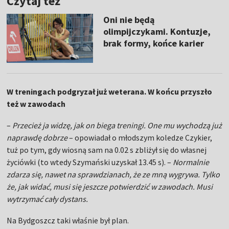
Czytaj też
Oni nie będą
olimpijczykami. Kontuzje,
brak formy, końce karier
W treningach podgryzał już weterana. W końcu przyszło
też w zawodach
–
Przecież ja widzę, jak on biega treningi. One mu wychodzą już
naprawdę dobrze
– opowiadał o młodszym koledze Czykier,
tuż po tym, gdy wiosną sam na 0.02 s zbliżył się do własnej
życiówki (to wtedy Szymański uzyskał 13.45 s). –
Normalnie
zdarza się, nawet na sprawdzianach, że ze mną wygrywa. Tylko
że, jak widać, musi się jeszcze potwierdzić w zawodach. Musi
wytrzymać cały dystans.
Na Bydgoszcz taki właśnie był plan.