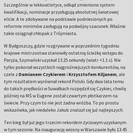
Szczególnie w lekkoatletyce, odkąd zmieniono system
kwalifikacji, nominacje przysługują absolutnej światowej
elicie. A te zdobywane na podstawie podniesionych po
reformie minimów zasługują na podwójny szacunek. Właśnie
takie osiągnął chłopak z Trójmiasta.
W Bydgoszczy, gdzie rozgrywane w poprzednim tygodniu
krajowe mistrzostwa stanowiły ostatnią ścieżkę wstępu do
Paryża, Szymański uzyskał 13.25 sekundy (wiatr +1.1 s). Nie
tylko pokonał wszystkich najgroźniejszych konkurentów, na
czele z
Damianem Czykierem
i
Krzysztofem Kiljanem
, ale
tym rezultatem wyrównał rekord Polski. Gdy dwa lata temu
do takich prędkości w Suwałkach rozpędził się Czykier, chwilę
później na MŚ w Eugene został czwartym płotkarzem na
świecie. Przy czym to nie jest żadna wróżba. To po prostu
wskazówka, jak niedaleko Jakub znalazł się już najlepszych.
Ten bieg był już jego trzecim rekordem życiowym uzyskanym
w tym sezonie. Na inaugurację wiosny w Warszawie było 13.45