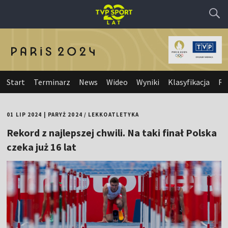
Start
Terminarz
News
Wideo
Wyniki
Klasyfikacja
Re
01 LIP 2024
|
PARYŻ 2024
/
LEKKOATLETYKA
Rekord z najlepszej chwili. Na taki finał Polska
czeka już 16 lat