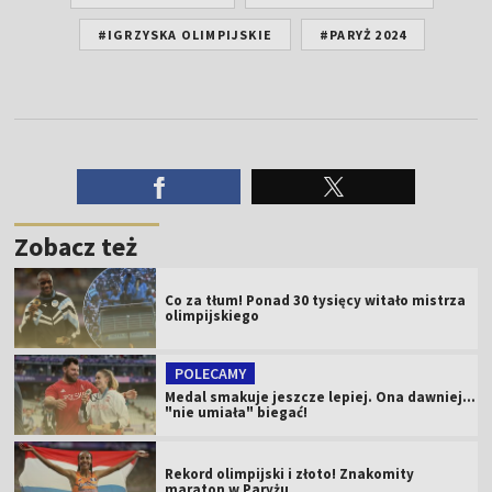
#IGRZYSKA OLIMPIJSKIE
#PARYŻ 2024
Zobacz też
Co za tłum! Ponad 30 tysięcy witało mistrza
olimpijskiego
POLECAMY
Medal smakuje jeszcze lepiej. Ona dawniej...
"nie umiała" biegać!
Rekord olimpijski i złoto! Znakomity
maraton w Paryżu