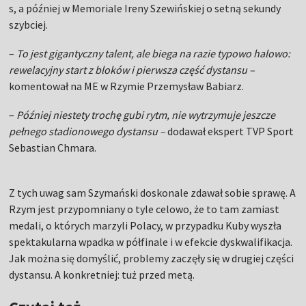
s, a później w Memoriale Ireny Szewińskiej o setną sekundy
szybciej.
–
To jest gigantyczny talent, ale biega na razie typowo halowo:
rewelacyjny start z bloków i pierwsza część dystansu –
komentował na ME w Rzymie Przemysław Babiarz.
–
Później niestety trochę gubi rytm, nie wytrzymuje jeszcze
pełnego stadionowego dystansu –
dodawał ekspert TVP Sport
Sebastian Chmara.
Z tych uwag sam Szymański doskonale zdawał sobie sprawę. A
Rzym jest przypomniany o tyle celowo, że to tam zamiast
medali, o których marzyli Polacy, w przypadku Kuby wyszła
spektakularna wpadka w półfinale i w efekcie dyskwalifikacja.
Jak można się domyślić, problemy zaczęły się w drugiej części
dystansu. A konkretniej: tuż przed metą.