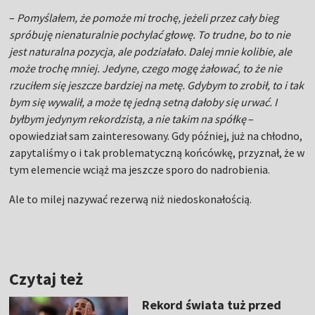
–
Pomyślałem, że pomoże mi trochę, jeżeli przez cały bieg
spróbuję nienaturalnie pochylać głowę. To trudne, bo to nie
jest naturalna pozycja, ale podziałało. Dalej mnie kolibie, ale
może trochę mniej. Jedyne, czego mogę żałować, to że nie
rzuciłem się jeszcze bardziej na metę. Gdybym to zrobił, to i tak
bym się wywalił, a może tę jedną setną dałoby się urwać. I
byłbym jedynym rekordzistą, a nie takim na spółkę
–
opowiedział sam zainteresowany. Gdy później, już na chłodno,
zapytaliśmy o i tak problematyczną końcówkę, przyznał, że w
tym elemencie wciąż ma jeszcze sporo do nadrobienia.
Ale to milej nazywać rezerwą niż niedoskonałością.
Czytaj też
Rekord świata tuż przed