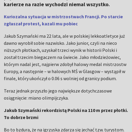
karierze na razie wychodzi niemal wszystko.
Kuriozalna sytuacja w mistrzostwach Francji. Po starcie
zgłaszał protest, kazali mu pobiec
Jakub Szymański ma 22 lata, ale w polskiej lekkoatletyce już
dawno wyrobił sobie nazwisko. Jako junior, czyli na nieco
niższych płotkach, uzyskał trzeci wynik w historii Polski i
został trzecim biegaczem na świecie. Jako młodzieżowiec,
którym nadal jest, najpierw zdobył halowy medal mistrzostw
Europy, a następnie – w halowych MŚ w Glasgow – wystąpił w
finale, który ukończył o 0.06 s wolniej od granicy podium.
Teraz jednak przyszło jego największe dotychczasowe
osiągnięcie: miano olimpijczyka.
Jakub Szymański rekordzistą Polski na 110 m przez płotki.
To dobrze brzmi
Bo to bzdura, że na igrzyska zdarza się jechać tzw. turystom.