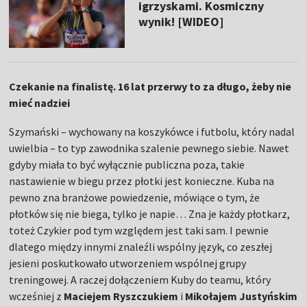
igrzyskami. Kosmiczny
wynik! [WIDEO]
Czekanie na finalistę. 16 lat przerwy to za długo, żeby nie
mieć nadziei
Szymański – wychowany na koszykówce i futbolu, który nadal
uwielbia – to typ zawodnika szalenie pewnego siebie. Nawet
gdyby miała to być wyłącznie publiczna poza, takie
nastawienie w biegu przez płotki jest konieczne. Kuba na
pewno zna branżowe powiedzenie, mówiące o tym, że
płotków się nie biega, tylko je napie… Zna je każdy płotkarz,
toteż Czykier pod tym względem jest taki sam. I pewnie
dlatego między innymi znaleźli wspólny język, co zeszłej
jesieni poskutkowało utworzeniem wspólnej grupy
treningowej. A raczej dołączeniem Kuby do teamu, który
wcześniej z
Maciejem Ryszczukiem
i
Mikołajem Justyńskim