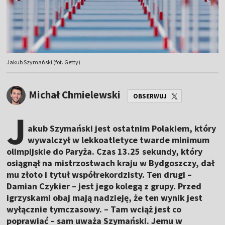
Jakub Szymański (fot. Getty)
Michał Chmielewski
OBSERWUJ
J
akub Szymański jest ostatnim Polakiem, który
wywalczył w lekkoatletyce twarde minimum
olimpijskie do Paryża. Czas 13.25 sekundy, który
osiągnął na mistrzostwach kraju w Bydgoszczy, dał
mu złoto i tytuł współrekordzisty. Ten drugi –
Damian Czykier – jest jego kolegą z grupy. Przed
igrzyskami obaj mają nadzieję, że ten wynik jest
wyłącznie tymczasowy. – Tam wciąż jest co
poprawiać – sam uważa Szymański. Jemu w