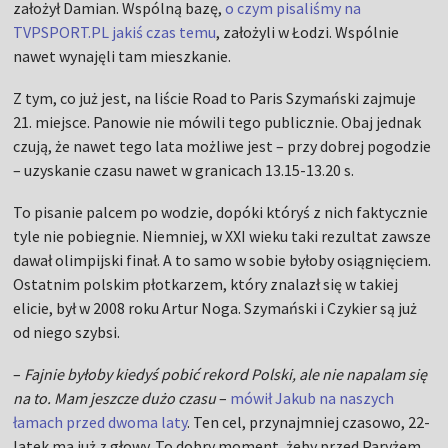
założył Damian. Wspólną bazę,
o czym pisaliśmy na
TVPSPORT.PL jakiś czas temu
, założyli w Łodzi. Wspólnie
nawet wynajęli tam mieszkanie.
Z tym, co już jest, na liście Road to Paris Szymański zajmuje
21. miejsce. Panowie nie mówili tego publicznie. Obaj jednak
czują, że nawet tego lata możliwe jest – przy dobrej pogodzie
– uzyskanie czasu nawet w granicach 13.15-13.20 s.
To pisanie palcem po wodzie, dopóki któryś z nich faktycznie
tyle nie pobiegnie. Niemniej, w XXI wieku taki rezultat zawsze
dawał olimpijski finał. A to samo w sobie byłoby osiągnięciem.
Ostatnim polskim płotkarzem, który znalazł się w takiej
elicie, był w 2008 roku Artur Noga. Szymański i Czykier są już
od niego szybsi.
–
Fajnie byłoby kiedyś pobić rekord Polski, ale nie napalam się
na to. Mam jeszcze dużo czasu
–
mówił Jakub na naszych
łamach przed dwoma laty
. Ten cel, przynajmniej czasowo, 22-
latek ma już z głowy. To dobry moment, żeby przed Paryżem