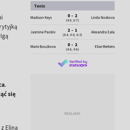
Tenis
0 - 2
ni
Madison Keys
Linda Noskova
(4:6, 6:7)
rytyjką
2 - 1
Jasmine Paolini
Alexandra Eala
 Igą
(6:4, 4:6, 6:3)
0 - 2
Marie Bouzkova
Elise Mertens
(4:6, 4:6)
ca
.
ąć się
 z Eliną