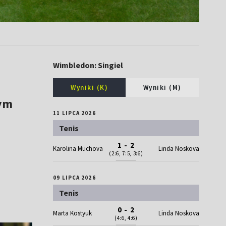
Wimbledon: Singiel
Wyniki (K)
Wyniki (M)
Tym
11 LIPCA 2026
Tenis
1 - 2
Karolina Muchova
Linda Noskova
(2:6, 7:5, 3:6)
09 LIPCA 2026
Tenis
0 - 2
Marta Kostyuk
Linda Noskova
(4:6, 4:6)