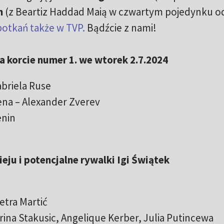
h
(z Beartiz Haddad Maią w czwartym pojedynku od
potkań także w TVP.
Bądźcie z nami!
korcie numer 1. we wtorek 2.7.2024
abriela Ruse
ena – Alexander Zverev
enin
eju i potencjalne rywalki Igi Świątek
etra Martić
rina Stakusic, Angelique Kerber, Julia Putincewa