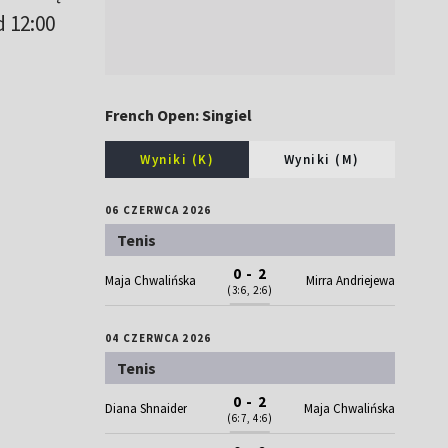
 12:00
French Open: Singiel
Wyniki (K)
Wyniki (M)
06 CZERWCA 2026
Tenis
0 - 2
Maja Chwalińska
Mirra Andriejewa
(3:6, 2:6)
04 CZERWCA 2026
Tenis
0 - 2
Diana Shnaider
Maja Chwalińska
(6:7, 4:6)