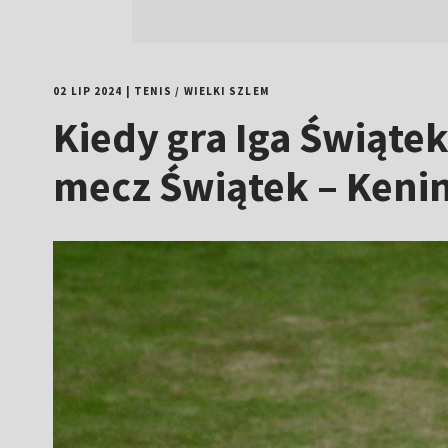
02 LIP 2024
|
TENIS
/
WIELKI SZLEM
Kiedy gra Iga Świąte
mecz Świątek – Keni