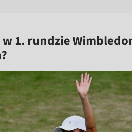
k w 1. rundzie Wimbledo
n?