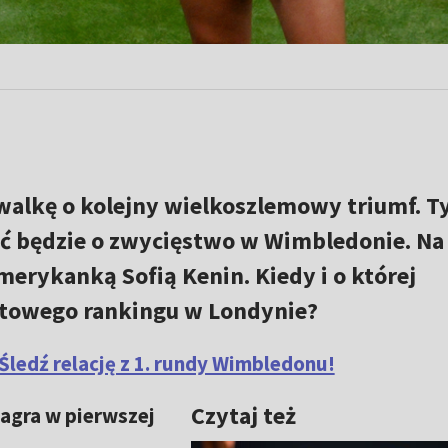
alkę o kolejny wielkoszlemowy triumf. 
ć będzie o zwycięstwo w Wimbledonie. Na
merykanką Sofią Kenin. Kiedy i o której
atowego rankingu w Londynie?
Śledź relację z 1. rundy Wimbledonu!
Czytaj też
zagra w pierwszej