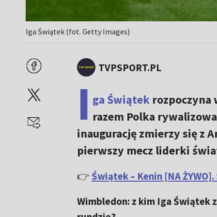
Iga Świątek (fot. Getty Images)
TVPSPORT.PL
I
ga Świątek
rozpoczyna w
razem Polka rywalizowa
inaugurację zmierzy się z A
pierwszy mecz liderki świ
👉
Świątek – Kenin [NA ŻYWO]. 
Wimbledon: z kim Iga Świątek 
rundzie?