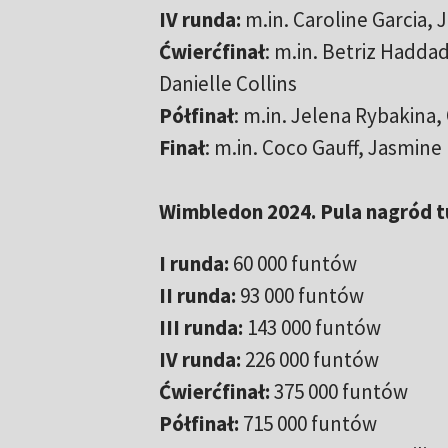
IV runda:
m.in. Caroline Garcia,
Ćwierćfinał
: m.in. Betriz Hadda
Danielle Collins
Półfinał
: m.in. Jelena Rybakina
Finał
: m.in. Coco Gauff, Jasmine
Wimbledon 2024. Pula nagród t
I runda:
60 000 funtów
II runda:
93 000 funtów
III runda:
143 000 funtów
IV runda:
226 000 funtów
Ćwierćfinał:
375 000 funtów
Półfinał:
715 000 funtów