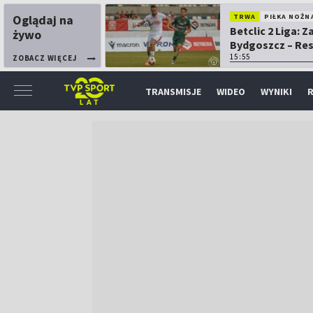
Oglądaj na
TRWA
PIŁKA NOŻN
Betclic 2 Liga: 
żywo
Bydgoszcz – Re
15:55
ZOBACZ WIĘCEJ
TRANSMISJE
WIDEO
WYNIKI
R