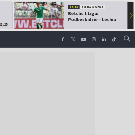
18:10
PIŁKA NOŻNA
Betclic 1 Liga:
▶
Podbeskidzie – Lechia
21:25
Gdańsk