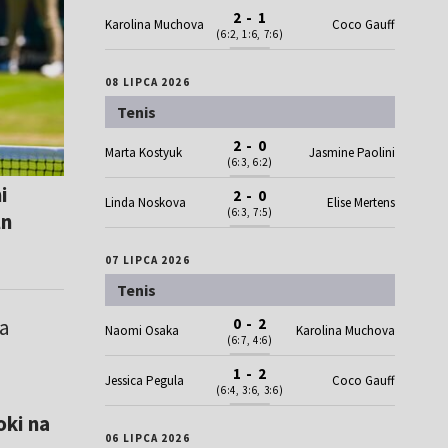
2 - 1
Karolina Muchova
Coco Gauff
(6:2, 1:6, 7:6)
08 LIPCA 2026
Tenis
2 - 0
Marta Kostyuk
Jasmine Paolini
(6:3, 6:2)
i
2 - 0
Linda Noskova
Elise Mertens
(6:3, 7:5)
ln
07 LIPCA 2026
Tenis
a
0 - 2
Naomi Osaka
Karolina Muchova
(6:7, 4:6)
1 - 2
Jessica Pegula
Coco Gauff
(6:4, 3:6, 3:6)
oki na
06 LIPCA 2026