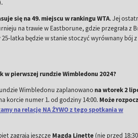
).
asuje się na 49. miejscu w rankingu WTA
. Jej ostat
urnieju na trawie w Eastborune, gdzie przegrała z B
 Czy 25-latka będzie w stanie stoczyć wyrównany bój z
tek w pierwszej rundzie Wimbledonu 2024?
 rundzie Wimbledonu zaplanowano
na wtorek 2 lip
na korcie numer 1. od godziny 14:00.
Może rozpocz
amy na relację NA ŻYWO z tego spotkania w
iet zagrają jeszcze
Magda Linette
(nie przed 18:30