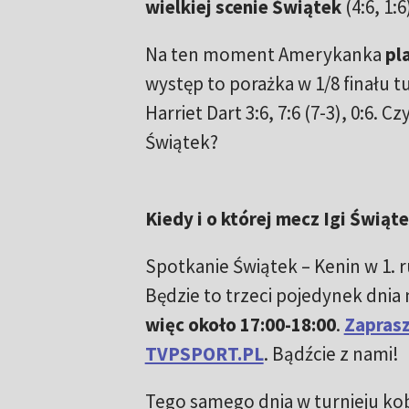
wielkiej scenie Świątek
(4:6, 1:6
Na ten moment Amerykanka
pl
występ to porażka w 1/8 finału t
Harriet Dart 3:6, 7:6 (7-3), 0:6.
Świątek?
Kiedy i o której mecz Igi Świą
Spotkanie Świątek – Kenin
w 1.
Będzie to trzeci pojedynek dnia 
więc około 17:00-18:00
.
Zaprasz
TVPSPORT.PL
. Bądźcie z nami!
Tego samego dnia w turnieju kob