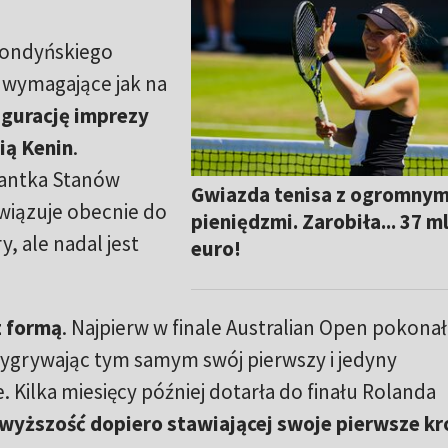
 londyńskiego
ć wymagające jak na
ugurację imprezy
ią Kenin
.
antka Stanów
Gwiazda tenisa z ogromnym
wiązuje obecnie do
pieniędzmi. Zarobiła... 37 m
, ale nadal jest
euro!
z formą
. Najpierw w finale Australian Open pokonał
 wygrywając tym samym swój pierwszy i jedyny
 Kilka miesięcy później dotarła do finału Rolanda
wyższość dopiero stawiającej swoje pierwsze kr