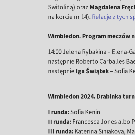
Switoliną) oraz
Magdalena Fręc
na korcie nr 14).
Relacje z tych s
Wimbledon. Program meczów na 
14:00 Jelena Rybakina – Elena-G
następnie Roberto Carballes Ba
następnie
Iga Świątek
– Sofia K
Wimbledon 2024. Drabinka turni
I runda:
Sofia Kenin
II runda:
Francesca Jones albo P
III runda:
Katerina Siniakova, Ma