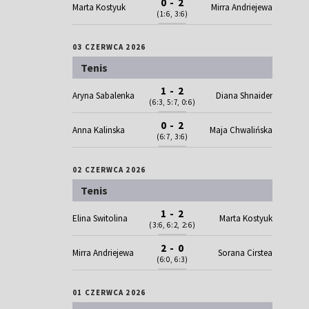
0 - 2
Marta Kostyuk
Mirra Andriejewa
(1:6, 3:6)
03 CZERWCA 2026
Tenis
1 - 2
Aryna Sabalenka
Diana Shnaider
(6:3, 5:7, 0:6)
0 - 2
Anna Kalinska
Maja Chwalińska
(6:7, 3:6)
02 CZERWCA 2026
Tenis
1 - 2
Elina Switolina
Marta Kostyuk
(3:6, 6:2, 2:6)
2 - 0
Mirra Andriejewa
Sorana Cirstea
(6:0, 6:3)
01 CZERWCA 2026