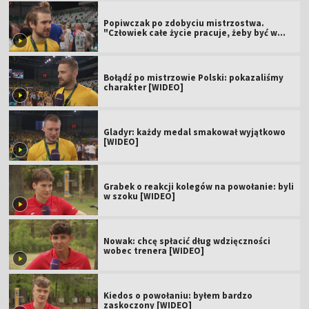
Popiwczak po zdobyciu mistrzostwa.
"Człowiek całe życie pracuje, żeby być w
takim miejscu" [WIDEO]
Bołądź po mistrzowie Polski: pokazaliśmy
charakter [WIDEO]
Gladyr: każdy medal smakował wyjątkowo
[WIDEO]
Grabek o reakcji kolegów na powołanie: byli
w szoku [WIDEO]
Nowak: chcę spłacić dług wdzięczności
wobec trenera [WIDEO]
Kiedos o powołaniu: byłem bardzo
zaskoczony [WIDEO]