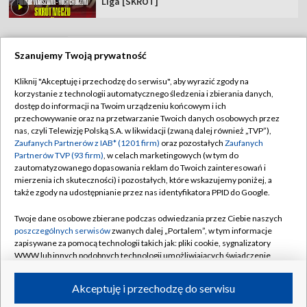
Liga [SKRÓT]
Szanujemy Twoją prywatność
TVP
Kliknij "Akceptuję i przechodzę do serwisu", aby wyrazić zgody na
korzystanie z technologii automatycznego śledzenia i zbierania danych,
Abonament TVP
Regulamin TVP
dostęp do informacji na Twoim urządzeniu końcowym i ich
Polityka prywatności
Sklep TVP
przechowywanie oraz na przetwarzanie Twoich danych osobowych przez
nas, czyli Telewizję Polską S.A. w likwidacji (zwaną dalej również „TVP”),
Biuro Reklamy
Moje zgody
Zaufanych Partnerów z IAB* (1201 firm)
oraz pozostałych
Zaufanych
Partnerów TVP (93 firm)
, w celach marketingowych (w tym do
Oferta Handlowa
Biuro reklamy
zautomatyzowanego dopasowania reklam do Twoich zainteresowań i
mierzenia ich skuteczności) i pozostałych, które wskazujemy poniżej, a
Telegazeta ogłoszenia
Kontakt
także zgody na udostępnianie przez nas identyfikatora PPID do Google.
Emisja w TVP
Twoje dane osobowe zbierane podczas odwiedzania przez Ciebie naszych
Kanały
Rada Programowa
poszczególnych serwisów
zwanych dalej „Portalem”, w tym informacje
zapisywane za pomocą technologii takich jak: pliki cookie, sygnalizatory
Ogłoszenia przetargowe
WWW lub innych podobnych technologii umożliwiających świadczenie
©2026 Telewizja Polska Spółka Akcyjna w likwidacji
dopasowanych i bezpiecznych usług, personalizację treści oraz reklam,
Akademia Telewizyjna
udostępnianie funkcji mediów społecznościowych oraz analizowanie
Akceptuję i przechodzę do serwisu
Informacje o nadawcy
ruchu w Internecie.