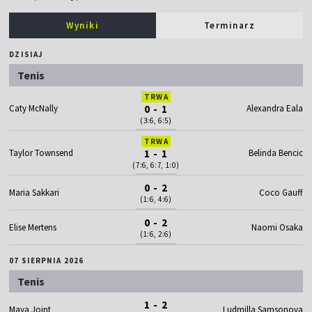
Wyniki
Terminarz
DZISIAJ
Tenis
TRWA
Caty McNally
0 - 1
Alexandra Eala
(3:6, 6:5)
TRWA
Taylor Townsend
1 - 1
Belinda Bencic
(7:6, 6:7, 1:0)
0 - 2
Maria Sakkari
Coco Gauff
(1:6, 4:6)
0 - 2
Elise Mertens
Naomi Osaka
(1:6, 2:6)
07 SIERPNIA 2026
Tenis
1 - 2
Maya Joint
Ludmilla Samsonova