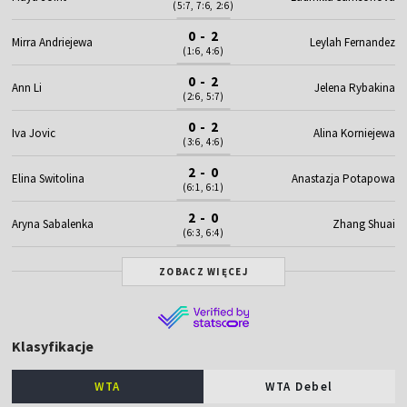
(5:7, 7:6, 2:6)
0 - 2
Mirra Andriejewa
Leylah Fernandez
(1:6, 4:6)
0 - 2
Ann Li
Jelena Rybakina
(2:6, 5:7)
0 - 2
Iva Jovic
Alina Korniejewa
(3:6, 4:6)
2 - 0
Elina Switolina
Anastazja Potapowa
(6:1, 6:1)
2 - 0
Aryna Sabalenka
Zhang Shuai
(6:3, 6:4)
ZOBACZ WIĘCEJ
Klasyfikacje
WTA
WTA Debel