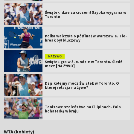
Świątek idzie za ciosem! Szybka wygrana w
Toronto
Polka walczyła o półfinał w Warszawie. Tie-
break był kluczowy
NA ŻYWO
Świątek gra w 3. rundzie w Toronto. Śledź
mecz [NA ŻYWO]
Dziś kolejny mecz Świątek w Toronto. O
której relacja na żywo?
Tenisowe szaleństwo na Filipinach. Eala
bohaterką w kraju
WTA (kobiety)