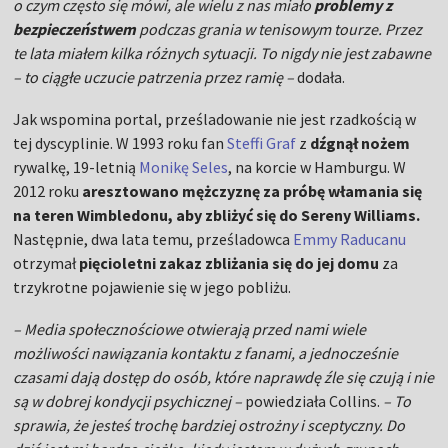
o czym często się mówi, ale wielu z nas miało
problemy z
bezpieczeństwem
podczas grania w tenisowym tourze. Przez
te lata miałem kilka różnych sytuacji. To nigdy nie jest zabawne
– to ciągłe uczucie patrzenia przez ramię –
dodała.
Jak wspomina portal, prześladowanie nie jest rzadkością w
tej dyscyplinie. W 1993 roku fan
Steffi Graf
z
dźgnął nożem
rywalkę, 19-letnią
Monikę Seles
, na korcie w Hamburgu. W
2012 roku
aresztowano mężczyznę za próbę włamania się
na teren Wimbledonu, aby zbliżyć się do Sereny Williams.
Następnie, dwa lata temu, prześladowca
Emmy Raducanu
otrzymał
pięcioletni zakaz zbliżania się do jej domu
za
trzykrotne pojawienie się w jego pobliżu.
– Media społecznościowe otwierają przed nami wiele
możliwości nawiązania kontaktu z fanami, a jednocześnie
czasami dają dostęp do osób, które naprawdę źle się czują i nie
są w dobrej kondycji psychicznej –
powiedziała Collins.
– To
sprawia, że ​​jesteś trochę bardziej ostrożny i sceptyczny. Do