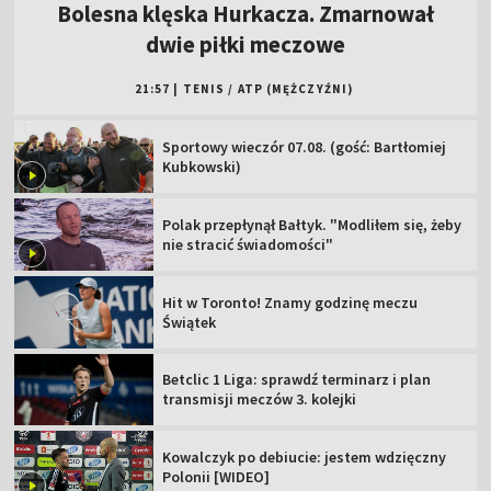
Bolesna klęska Hurkacza. Zmarnował
dwie piłki meczowe
21:57
|
TENIS
/
ATP (MĘŻCZYŹNI)
Sportowy wieczór 07.08. (gość: Bartłomiej
Kubkowski)
Polak przepłynął Bałtyk. "Modliłem się, żeby
nie stracić świadomości"
Hit w Toronto! Znamy godzinę meczu
Świątek
Betclic 1 Liga: sprawdź terminarz i plan
transmisji meczów 3. kolejki
Kowalczyk po debiucie: jestem wdzięczny
Polonii [WIDEO]