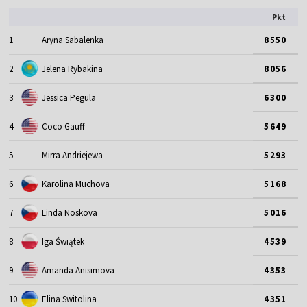
Pkt
1
Aryna Sabalenka
8550
2
Jelena Rybakina
8056
3
Jessica Pegula
6300
4
Coco Gauff
5649
5
Mirra Andriejewa
5293
6
Karolina Muchova
5168
7
Linda Noskova
5016
8
Iga Świątek
4539
9
Amanda Anisimova
4353
10
Elina Switolina
4351