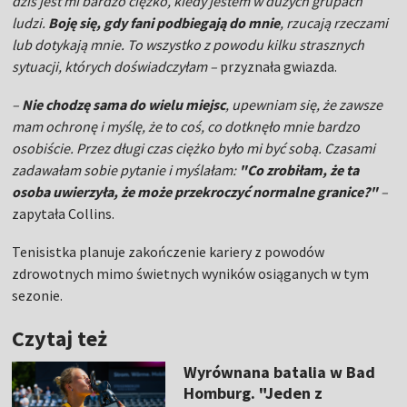
dziś jest mi bardzo ciężko, kiedy jestem w dużych grupach
ludzi.
Boję się, gdy fani podbiegają do mnie
, rzucają rzeczami
lub dotykają mnie. To wszystko z powodu kilku strasznych
sytuacji, których doświadczyłam –
przyznała gwiazda.
–
Nie chodzę sama do wielu miejsc
, upewniam się, że zawsze
mam ochronę i myślę, że to coś, co dotknęło mnie bardzo
osobiście. Przez długi czas ciężko było mi być sobą. Czasami
zadawałam sobie pytanie i myślałam:
"Co zrobiłam, że ta
osoba uwierzyła, że ​​może przekroczyć normalne granice?"
–
zapytała Collins.
Tenisistka planuje zakończenie kariery z powodów
zdrowotnych mimo świetnych wyników osiąganych w tym
sezonie.
Czytaj też
Wyrównana batalia w Bad
Homburg. "Jeden z