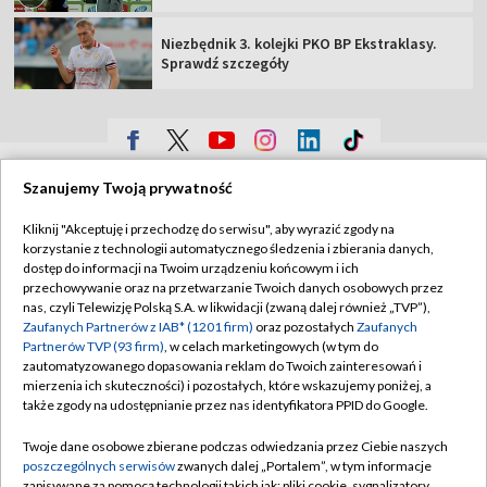
Niezbędnik 3. kolejki PKO BP Ekstraklasy.
Sprawdź szczegóły
TVP
Szanujemy Twoją prywatność
Abonament TVP
Regulamin TVP
Kliknij "Akceptuję i przechodzę do serwisu", aby wyrazić zgody na
Polityka prywatności
Sklep TVP
korzystanie z technologii automatycznego śledzenia i zbierania danych,
dostęp do informacji na Twoim urządzeniu końcowym i ich
Biuro Reklamy
Moje zgody
przechowywanie oraz na przetwarzanie Twoich danych osobowych przez
nas, czyli Telewizję Polską S.A. w likwidacji (zwaną dalej również „TVP”),
Oferta Handlowa
Biuro reklamy
Zaufanych Partnerów z IAB* (1201 firm)
oraz pozostałych
Zaufanych
Partnerów TVP (93 firm)
, w celach marketingowych (w tym do
Telegazeta ogłoszenia
Kontakt
zautomatyzowanego dopasowania reklam do Twoich zainteresowań i
Emisja w TVP
mierzenia ich skuteczności) i pozostałych, które wskazujemy poniżej, a
także zgody na udostępnianie przez nas identyfikatora PPID do Google.
Kanały
Rada Programowa
Twoje dane osobowe zbierane podczas odwiedzania przez Ciebie naszych
Ogłoszenia przetargowe
poszczególnych serwisów
zwanych dalej „Portalem”, w tym informacje
©2026 Telewizja Polska Spółka Akcyjna w likwidacji
zapisywane za pomocą technologii takich jak: pliki cookie, sygnalizatory