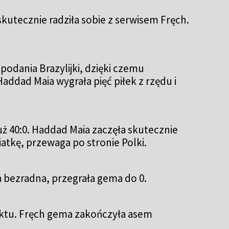
skutecznie radziła sobie z serwisem Fręch.
podania Brazylijki, dzięki czemu
addad Maia wygrała pięć piłek z rzędu i
uż 40:0. Haddad Maia zaczęła skutecznie
iatkę, przewaga po stronie Polki.
 bezradna, przegrała gema do 0.
unktu. Fręch gema zakończyła asem