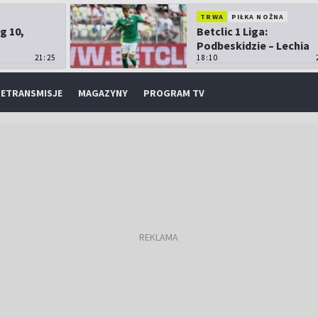
TRWA
PIŁKA NOŻNA
g 10,
Betclic 1 Liga:
Podbeskidzie – Lechia
21:25
Gdańsk
18:10
ETRANSMISJE
MAGAZYNY
PROGRAM TV