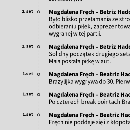
Magdalena Fręch – Betriz Hadd
2. set
Było blisko przełamania ze stro
odbieraniu piłek, zaprezentował
wygranej w tej partii.
Magdalena Fręch – Betriz Hadd
2. set
Solidny początek drugiego seta
Maia posłała piłkę w aut.
Magdalena Fręch – Beatriz Ha
1.set
Brazylijka wygrywa do 30. Pierw
Magdalena Fręch – Beatriz Ha
1.set
Po czterech break pointach Bra
Magdalena Fręch – Beatriz Ha
1.set
Fręch nie poddaje się i z kłopo