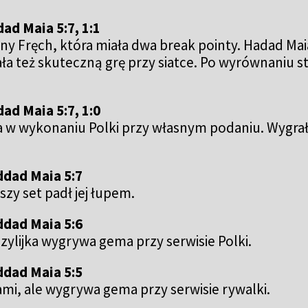
ad Maia 5:7, 1:1
ny Fręch, która miała dwa break pointy. Hadad Maia
a też skuteczną grę przy siatce. Po wyrównaniu st
ad Maia 5:7, 1:0
 w wykonaniu Polki przy własnym podaniu. Wygrała
ddad Maia 5:7
szy set padł jej łupem.
ddad Maia 5:6
zylijka wygrywa gema przy serwisie Polki.
ddad Maia 5:5
tami, ale wygrywa gema przy serwisie rywalki.