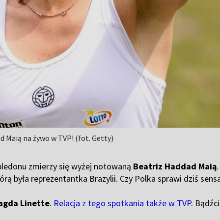
d Maią na żywo w TVP! (fot. Getty)
bledonu zmierzy się wyżej notowaną
Beatriz Haddad Maią
rą była reprezentantka Brazylii. Czy Polka sprawi dziś sens
agda Linette
.
Relacja z tego spotkania także w TVP
. Bądźc