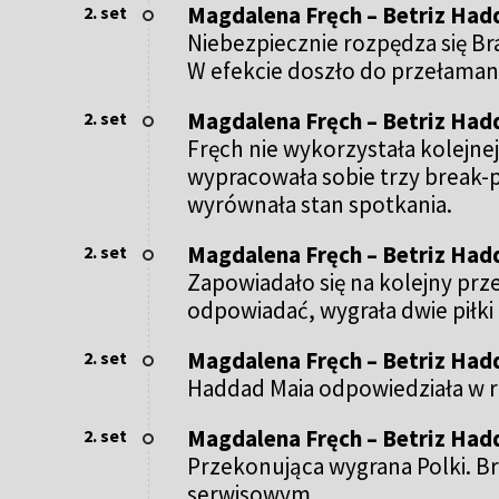
Magdalena Fręch – Betriz Hadd
2. set
Niebezpiecznie rozpędza się Bra
W efekcie doszło do przełamani
Magdalena Fręch – Betriz Hadd
2. set
Fręch nie wykorzystała kolejnej
wypracowała sobie trzy break-po
wyrównała stan spotkania.
Magdalena Fręch – Betriz Hadd
2. set
Zapowiadało się na kolejny prz
odpowiadać, wygrała dwie piłki 
Magdalena Fręch – Betriz Hadd
2. set
Haddad Maia odpowiedziała w r
Magdalena Fręch – Betriz Hadd
2. set
Przekonująca wygrana Polki. Br
serwisowym.