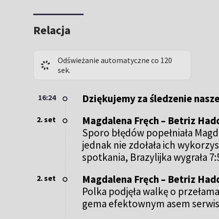
Relacja
Odświeżanie automatyczne co 120
sek.
Dziękujemy za śledzenie nasz
16:24
Magdalena Fręch – Betriz Hadd
2. set
Sporo błędów popełniała Magdal
jednak nie zdołała ich wykorzys
spotkania, Brazylijka wygrała 7:5
Magdalena Fręch – Betriz Hadd
2. set
Polka podjęła walkę o przełama
gema efektownym asem serwisow