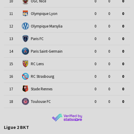
10
OGC Nice
0
0
0
11
Olympique Lyon
0
0
0
12
Olympique Marsylia
0
0
0
13
Paris FC
0
0
0
14
Paris Saint-Germain
0
0
0
15
RC Lens
0
0
0
16
RC Strasbourg
0
0
0
17
Stade Rennes
0
0
0
18
Toulouse FC
0
0
0
Ligue 2 BKT