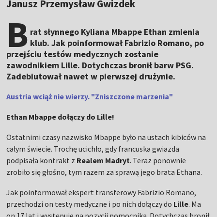
Janusz Przemysław Gwizdek
B
rat słynnego Kyliana Mbappe Ethan zmienia
klub. Jak poinformował Fabrizio Romano, po
przejściu testów medycznych zostanie
zawodnikiem Lille. Dotychczas bronił barw PSG.
Zadebiutował nawet w pierwszej drużynie.
Austria wciąż nie wierzy. "Zniszczone marzenia"
Ethan Mbappe dołączy do Lille!
Ostatnimi czasy nazwisko Mbappe było na ustach kibiców na
całym świecie. Trochę ucichło, gdy francuska gwiazda
podpisała kontrakt z
Realem Madryt
. Teraz ponownie
zrobiło się głośno, tym razem za sprawą jego brata Ethana.
Jak poinformował ekspert transferowy Fabrizio Romano,
przechodzi on testy medyczne i po nich dołączy do
Lille
. Ma
on 17 lat i występuje na pozycji pomocnika. Dotychczas bronił