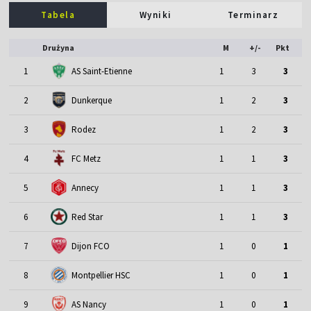
Tabela
Wyniki
Terminarz
Drużyna
M
+/-
Pkt
1
AS Saint-Etienne
1
3
3
2
Dunkerque
1
2
3
3
Rodez
1
2
3
4
FC Metz
1
1
3
5
Annecy
1
1
3
6
Red Star
1
1
3
7
Dijon FCO
1
0
1
8
Montpellier HSC
1
0
1
9
AS Nancy
1
0
1