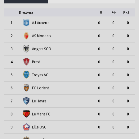
Drużyna
M
+/-
Pkt
1
AJ Auxerre
0
0
0
2
AS Monaco
0
0
0
3
Angers SCO
0
0
0
4
Brest
0
0
0
5
Troyes AC
0
0
0
6
FC Lorient
0
0
0
7
Le Havre
0
0
0
8
Le Mans FC
0
0
0
9
Lille OSC
0
0
0