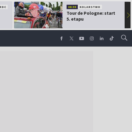
RDC
08:55
KOLARSTWO
Tour de Pologne: start
▶
5. etapu