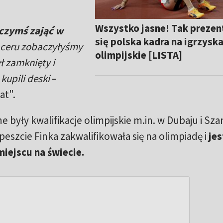
Wszystko jasne! Tak prezen
czymś zająć w
się polska kadra na igrzysk
aceru zobaczyłyśmy
olimpijskie [LISTA]
ł zamknięty i
kupili deski
–
at".
 były kwalifikacje olimpijskie m.in. w Dubaju i Sza
eszcie Finka zakwalifikowała się na olimpiadę i
jes
miejscu na świecie.