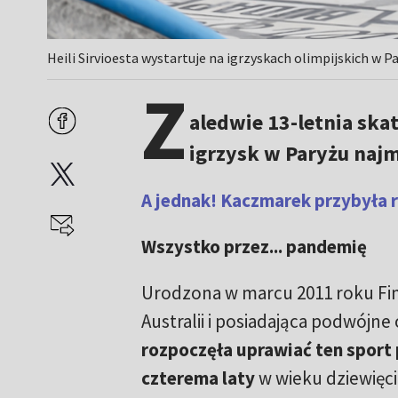
Heili Sirvioesta wystartuje na igrzyskach olimpijskich w Pa
Z
aledwie 13-letnia ska
igrzysk w Paryżu najmł
A jednak! Kaczmarek przybyła 
Wszystko przez... pandemię
Urodzona w marcu 2011 roku Fi
Australii i posiadająca podwójn
rozpoczęła uprawiać ten sport
czterema laty
w wieku dziewięciu