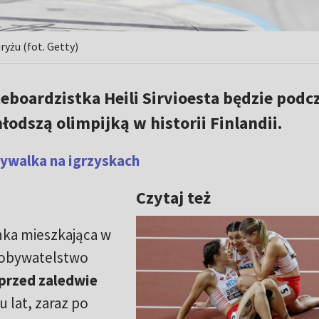
ryżu (fot. Getty)
teboardzistka Heili Sirvioesta będzie podc
odszą olimpijką w historii Finlandii.
rywalka na igrzyskach
Czytaj też
nka mieszkająca w
e obywatelstwo
 przed zaledwie
 lat, zaraz po