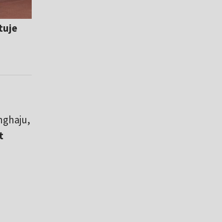
tuje
a
nghaju,
t