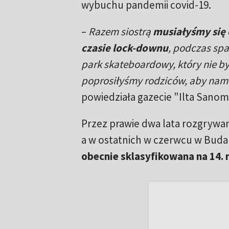
wybuchu pandemii covid-19.
–
Razem siostrą
musiałyśmy się 
czasie lock-downu
, podczas sp
park skateboardowy, który nie by
poprosiłyśmy rodziców, aby nam 
powiedziała gazecie "Ilta Sanom
Przez prawie dwa lata rozgrywane
a w ostatnich w czerwcu w Budap
obecnie sklasyfikowana na 14. 