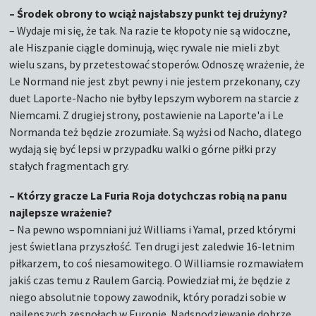
– Środek obrony to wciąż najsłabszy punkt tej drużyny?
– Wydaje mi się, że tak. Na razie te kłopoty nie są widoczne,
ale Hiszpanie ciągle dominują, więc rywale nie mieli zbyt
wielu szans, by przetestować stoperów. Odnoszę wrażenie, że
Le Normand nie jest zbyt pewny i nie jestem przekonany, czy
duet Laporte-Nacho nie byłby lepszym wyborem na starcie z
Niemcami. Z drugiej strony, postawienie na Laporte'a i Le
Normanda też będzie zrozumiałe. Są wyżsi od Nacho, dlatego
wydają się być lepsi w przypadku walki o górne piłki przy
stałych fragmentach gry.
– Którzy gracze La Furia Roja dotychczas robią na panu
najlepsze wrażenie?
– Na pewno wspomniani już Williams i Yamal, przed którymi
jest świetlana przyszłość. Ten drugi jest zaledwie 16-letnim
piłkarzem, to coś niesamowitego. O Williamsie rozmawiałem
jakiś czas temu z Raulem Garcią. Powiedział mi, że będzie z
niego absolutnie topowy zawodnik, który poradzi sobie w
najlepszych zespołach w Europie. Nadspodziewanie dobrze