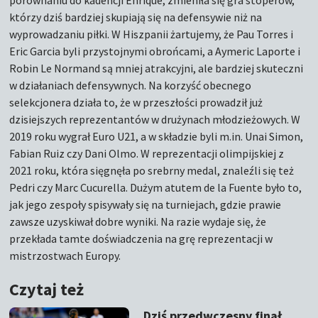
porównaniu do kadencji Enrique, zmieniła się gra stoperów,
którzy dziś bardziej skupiają się na defensywie niż na
wyprowadzaniu piłki. W Hiszpanii żartujemy, że Pau Torres i
Eric Garcia byli przystojnymi obrońcami, a Aymeric Laporte i
Robin Le Normand są mniej atrakcyjni, ale bardziej skuteczni
w działaniach defensywnych. Na korzyść obecnego
selekcjonera działa to, że w przeszłości prowadził już
dzisiejszych reprezentantów w drużynach młodzieżowych. W
2019 roku wygrał Euro U21, a w składzie byli m.in. Unai Simon,
Fabian Ruiz czy Dani Olmo. W reprezentacji olimpijskiej z
2021 roku, która sięgnęła po srebrny medal, znaleźli się też
Pedri czy Marc Cucurella. Dużym atutem de la Fuente było to,
jak jego zespoły spisywały się na turniejach, gdzie prawie
zawsze uzyskiwał dobre wyniki. Na razie wydaje się, że
przekłada tamte doświadczenia na grę reprezentacji w
mistrzostwach Europy.
Czytaj też
Dziś przedwczesny finał