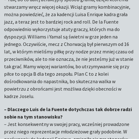
stwarzamy wręcz więcej okazji. Wciąż gramy kombinacyjnie,
można powiedzieć, że za kadencji Luisa Enrique kadra grała
jazz, a teraz jest to bardziej rock and roll. De la Fuente
odpowiednio wykorzystuje atuty graczy, których ma do
dyspozycji. Williams i Yamal są świetni w grze jeden na
jednego. Oczywiście, mecz z Chorwacją był pierwszym od 16
lat, w którym mieliśmy piłkę przy nodze przez mniej czasu od
przeciwników, ale to nie oznacza, że nie jesteśmy już w stanie
tak grać. Mamy więcej wariantów, bo utrzymywanie się przy
piłce to opcja B dla tego zespołu. Plan C to z kolei
dośrodkowania do napastnika, bo skuteczna walka w
powietrzu z obrońcami jest możliwa dzięki obecności w
kadrze Joselu.
– Dlaczego Luis de la Fuente dotychczas tak dobrze radzi
sobie na tym stanowisku?
– Jest konsekwentny w swojej pracy, wcześniej prowadzone
przez niego reprezentacje młodzieżowe grały podobnie. W