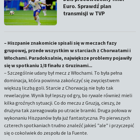
Euro. Sprawdź plan
transmisji w TVP
– Hiszpanie znakomicie spisali się w meczach fazy
grupowej, przede wszystkim w starciach z Chorwatami i
Włochami. Paradoksalnie, największe problemy pojawiły
się w spotkaniu 1/8 finału z Gruzinami...
– Szczególnie udany był mecz z Włochami. To była pełna
dominacja, która powinna zakończyć się zwycięstwem
większą liczbą goli. Starcie z Chorwacją nie było tak
rewelacyjne. Wynik był lepszy od gry, bo rywale również mieli
kilka groźnych sytuacji. Co do meczu z Gruzją, cieszy, że
drużyna tak zareagowała po utracie bramki. Druga połowa w
wykonaniu Hiszpanów była już fantastyczna. Po pierwszych
czterech spotkaniach trudno znaleźć jakieś "ale" i przyczepić
się o cokolwiek do zespołu de la Fuente.