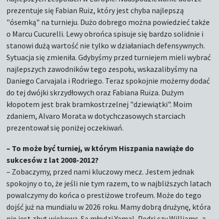
prezentuje się Fabian Ruiz, który jest chyba najlepszą
"ósemką" na turnieju. Dużo dobrego można powiedzieć także
o Marcu Cucurelli. Lewy obrońca spisuje się bardzo solidnie i
stanowi dużą wartość nie tylko w działaniach defensywnych.
Sytuacja się zmieniła. Gdybyśmy przed turniejem mieli wybrać
najlepszych zawodników tego zespołu, wskazalibyśmy na
Daniego Carvajala i Rodriego. Teraz spokojnie możemy dodać
do tej dwójki skrzydłowych oraz Fabiana Ruiza. Dużym
kłopotem jest brak bramkostrzelnej "dziewiątki". Moim
zdaniem, Alvaro Morata w dotychczasowych starciach
prezentował się poniżej oczekiwań.
– To może być turniej, w którym Hiszpania nawiąże do
sukcesów z lat 2008-2012?
– Zobaczymy, przed nami kluczowy mecz. Jestem jednak
spokojny o to, że jeśli nie tym razem, to w najbliższych latach
powalczymy do końca o prestiżowe trofeum. Może do tego
dojść już na mundialu w 2026 roku. Mamy dobrą drużynę, która
nie jest zbyt wiekowa. Są młodzi Yamal, Pedri czy Williams, a