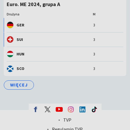
Euro. ME 2024, grupa A
Drużyna
M
GER
3
SUI
3
HUN
3
SCO
3
WIĘCEJ
TVP
Abonament TVP
Regulamin TVP