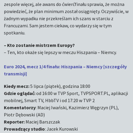
zespole więcej, ale awans do ćwierćfinału sprawia, że można
powiedzieć, że plan minimum został osiągnięty. Oczywiście, w
żadnym wypadku nie przekreślam ich szans w starciu z
Francuzami. Sam jestem ciekaw, co wydarzy się w tym
spotkaniu.
– Kto zostanie mistrzem Europy?
– Ten, kto okaże się lepszy w meczu Hiszpania – Niemcy.
Euro 2024, mecz 1/4 finału: Hiszpania – Niemcy [szczegóły
transmisji]
Kiedy mecz:
5 lipca (piątek), godzina 18:00
Gdzie oglądać:
od 16:00 w TVP Sport, TVPSPORT.PL, aplikacji
mobilnej, Smart TV, HbbTV i od 17:20 w TVP 2
Komentatorzy
: Maciej Iwański, Kazimierz Węgrzyn (PL),
Piotr Dębowski (AD)
Reporter:
Maciej Barszczak
Prowadzący studio
: Jacek Kurowski