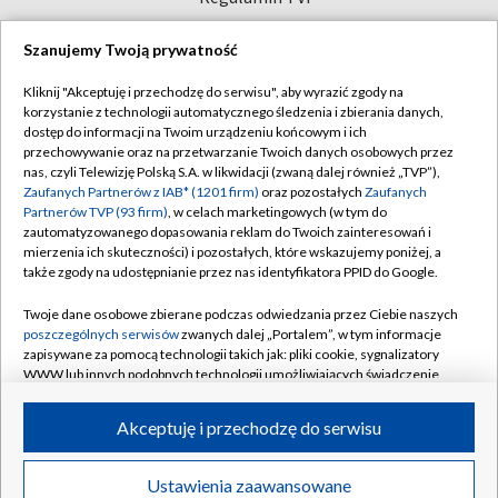
Polityka prywatności
Sklep TVP
Szanujemy Twoją prywatność
Biuro Reklamy
Moje zgody
Kliknij "Akceptuję i przechodzę do serwisu", aby wyrazić zgody na
Oferta Handlowa
Biuro reklamy
korzystanie z technologii automatycznego śledzenia i zbierania danych,
dostęp do informacji na Twoim urządzeniu końcowym i ich
Telegazeta ogłoszenia
Kontakt
przechowywanie oraz na przetwarzanie Twoich danych osobowych przez
Emisja w TVP
nas, czyli Telewizję Polską S.A. w likwidacji (zwaną dalej również „TVP”),
Zaufanych Partnerów z IAB* (1201 firm)
oraz pozostałych
Zaufanych
Kanały
Rada Programowa
Partnerów TVP (93 firm)
, w celach marketingowych (w tym do
zautomatyzowanego dopasowania reklam do Twoich zainteresowań i
Ogłoszenia przetargowe
mierzenia ich skuteczności) i pozostałych, które wskazujemy poniżej, a
©2026 Telewizja Polska Spółka Akcyjna w likwidacji
także zgody na udostępnianie przez nas identyfikatora PPID do Google.
Akademia Telewizyjna
Informacje o nadawcy
Twoje dane osobowe zbierane podczas odwiedzania przez Ciebie naszych
poszczególnych serwisów
zwanych dalej „Portalem”, w tym informacje
Centrum informacji TVP
zapisywane za pomocą technologii takich jak: pliki cookie, sygnalizatory
WWW lub innych podobnych technologii umożliwiających świadczenie
System NOS
dopasowanych i bezpiecznych usług, personalizację treści oraz reklam,
udostępnianie funkcji mediów społecznościowych oraz analizowanie
Zgłoś program (ROPAT)
Akceptuję i przechodzę do serwisu
ruchu w Internecie.
Kariera w TVP
Twoje dane osobowe zbierane podczas odwiedzania przez Ciebie
Ustawienia zaawansowane
Więcej
Naziemna Telewizja Cyfrowa
poszczególnych serwisów
na Portalu, takie jak adresy IP, identyfikatory