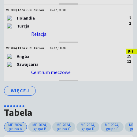
ME 2024, FAZA PUCHAROWA
06.07, 21:00
2
Holandia
1
Turcja
Relacja
ZAKOŃCZONY
ME 2024, FAZA PUCHAROWA
06.07, 18:00
(k.)
1
5
Anglia
1
3
Szwajcaria
Centrum meczowe
ZAKOŃCZONY
WIĘCEJ
Tabela
ME 2024,
ME 2024,
ME 2024,
ME 2024,
ME 2024,
ME 2
grupa A
grupa B
grupa C
grupa D
grupa E
gru