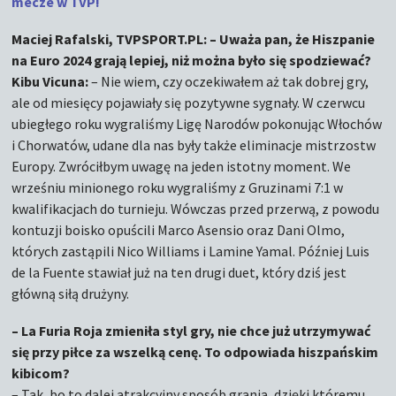
mecze w TVP!
Maciej Rafalski, TVPSPORT.PL: – Uważa pan, że Hiszpanie
na Euro 2024 grają lepiej, niż można było się spodziewać?
Kibu Vicuna:
– Nie wiem, czy oczekiwałem aż tak dobrej gry,
ale od miesięcy pojawiały się pozytywne sygnały. W czerwcu
ubiegłego roku wygraliśmy Ligę Narodów pokonując Włochów
i Chorwatów, udane dla nas były także eliminacje mistrzostw
Europy. Zwróciłbym uwagę na jeden istotny moment. We
wrześniu minionego roku wygraliśmy z Gruzinami 7:1 w
kwalifikacjach do turnieju. Wówczas przed przerwą, z powodu
kontuzji boisko opuścili Marco Asensio oraz Dani Olmo,
których zastąpili Nico Williams i Lamine Yamal. Później Luis
de la Fuente stawiał już na ten drugi duet, który dziś jest
główną siłą drużyny.
– La Furia Roja zmieniła styl gry, nie chce już utrzymywać
się przy piłce za wszelką cenę. To odpowiada hiszpańskim
kibicom?
– Tak, bo to dalej atrakcyjny sposób grania, dzięki któremu