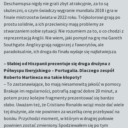
Deschamspsa nigdy nie grali zbyt atrakcyjnie, za to są
skuteczni, o czym świadczy wygranie mundialu 2018 i gra w
finale mistrzostw świata w 2022 roku. Trójkolorowi grają po
prostu solidnie, a ich przeciwnicy mają problemy ze
stwarzaniem sobie sytuacji. Nie rozumiem za to, o co chodzi z
reprezentacją Anglii. Nie wiem, jaki pomysł na grę ma Gareth
Southgate. Anglicy grają najgorzej z faworytów, ale
paradoksalnie, ich droga do finału wydaje się najłatwiejsza.
– Słabiej od Hiszpanii prezentuje się druga drużyna z
Półwyspu Iberyjskiego – Portugalia. Dlaczego zespół
Roberto Martineza ma takie kłopoty?
– To zastanawiające, bo mają niesamowitą jakość w pomocy.
Brakuje im regularności, potrafią zagrać dobre 20 minut, a
potem przez kolejne fragmenty prezentować się bardzo
słabo. Uważam też, że Cristiano Ronaldo wciąż może dać wiele
tej drużynie, ale nie powinien za wszelką cenę przebywać na
boisku. Przychodzi moment, w którym w drugiej połowie
powinien zostać zmieniony. Spodziewałem się po tym