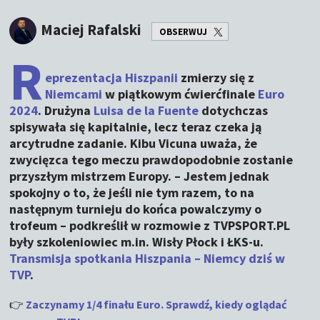
Maciej Rafalski
OBSERWUJ
R
eprezentacja Hiszpanii
zmierzy się z
Niemcami
w piątkowym ćwierćfinale
Euro
2024
. Drużyna
Luisa de la Fuente
dotychczas
spisywała się kapitalnie, lecz teraz czeka ją
arcytrudne zadanie. Kibu Vicuna uważa, że
zwycięzca tego meczu prawdopodobnie zostanie
przyszłym mistrzem Europy. – Jestem jednak
spokojny o to, że jeśli nie tym razem, to na
następnym turnieju do końca powalczymy o
trofeum – podkreślił w rozmowie z TVPSPORT.PL
były szkoleniowiec m.in. Wisły Płock i ŁKS-u.
Transmisja spotkania Hiszpania – Niemcy dziś w
TVP
.
👉
Zaczynamy 1/4 finału Euro. Sprawdź, kiedy oglądać