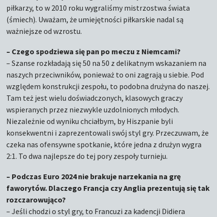
piłkarzy, to w 2010 roku wygraliśmy mistrzostwa świata
(śmiech). Uważam, że umiejętności piłkarskie nadal są
ważniejsze od wzrostu.
– Czego spodziewa się pan po meczu z Niemcami?
– Szanse rozkładają się 50 na 50 z delikatnym wskazaniem na
naszych przeciwników, ponieważ to oni zagrają u siebie. Pod
względem konstrukcji zespołu, to podobna drużyna do naszej.
Tam też jest wielu doświadczonych, klasowych graczy
wspieranych przez niezwykle uzdolnionych młodych.
Niezależnie od wyniku chciałbym, by Hiszpanie byli
konsekwentni i zaprezentowali swój styl gry. Przeczuwam, że
czeka nas ofensywne spotkanie, które jedna z drużyn wygra
2:1. To dwa najlepsze do tej pory zespoły turnieju.
– Podczas Euro 2024 nie brakuje narzekania na grę
faworytów. Dlaczego Francja czy Anglia prezentują się tak
rozczarowująco?
– Jeśli chodzi o styl gry, to Francuzi za kadencji Didiera