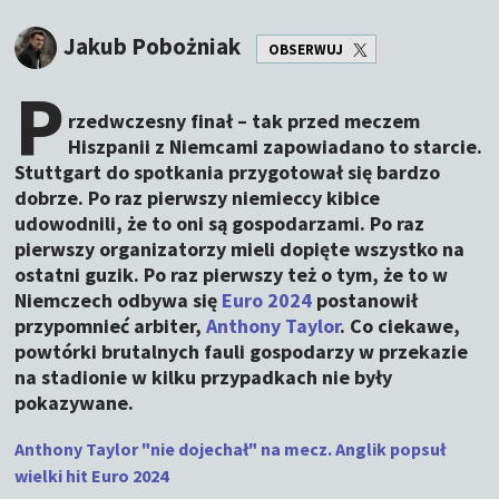
Jakub Pobożniak
OBSERWUJ
P
rzedwczesny finał – tak przed meczem
Hiszpanii z Niemcami zapowiadano to starcie.
Stuttgart do spotkania przygotował się bardzo
dobrze. Po raz pierwszy niemieccy kibice
udowodnili, że to oni są gospodarzami. Po raz
pierwszy organizatorzy mieli dopięte wszystko na
ostatni guzik. Po raz pierwszy też o tym, że to w
Niemczech odbywa się
Euro 2024
postanowił
przypomnieć arbiter,
Anthony Taylor
. Co ciekawe,
powtórki brutalnych fauli gospodarzy w przekazie
na stadionie w kilku przypadkach nie były
pokazywane.
Anthony Taylor "nie dojechał" na mecz. Anglik popsuł
wielki hit Euro 2024