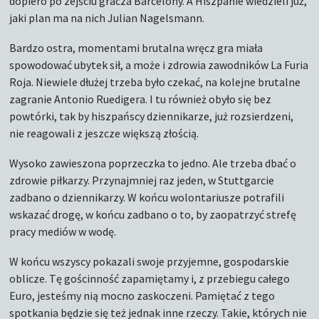
dopiero po zejściu gracza Barcelony. A Hiszpanie wiedzieli już,
jaki plan ma na nich Julian Nagelsmann.
Bardzo ostra, momentami brutalna wręcz gra miała
spowodować ubytek sił, a może i zdrowia zawodników La Furia
Roja. Niewiele dłużej trzeba było czekać, na kolejne brutalne
zagranie Antonio Ruedigera. I tu również obyło się bez
powtórki, tak by hiszpańscy dziennikarze, już rozsierdzeni,
nie reagowali z jeszcze większą złością.
Wysoko zawieszona poprzeczka to jedno. Ale trzeba dbać o
zdrowie piłkarzy. Przynajmniej raz jeden, w Stuttgarcie
zadbano o dziennikarzy. W końcu wolontariusze potrafili
wskazać drogę, w końcu zadbano o to, by zaopatrzyć strefę
pracy mediów w wodę.
W końcu wszyscy pokazali swoje przyjemne, gospodarskie
oblicze. Tę gościnność zapamiętamy i, z przebiegu całego
Euro, jesteśmy nią mocno zaskoczeni. Pamiętać z tego
spotkania będzie się też jednak inne rzeczy. Takie, których nie