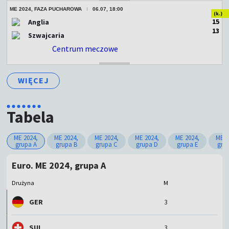
ME 2024, FAZA PUCHAROWA
06.07, 18:00
(k.)
1
5
Anglia
1
3
Szwajcaria
Centrum meczowe
ZAKOŃCZONY
WIĘCEJ
Tabela
ME 2024,
ME 2024,
ME 2024,
ME 2024,
ME 2024,
ME 2
grupa A
grupa B
grupa C
grupa D
grupa E
gru
Euro. ME 2024, grupa A
Drużyna
M
GER
3
SUI
3