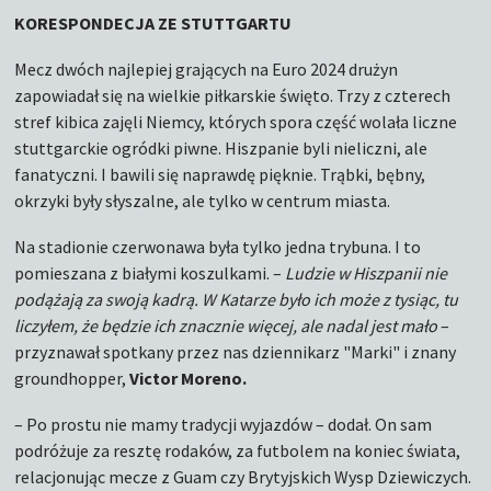
KORESPONDECJA ZE STUTTGARTU
Mecz dwóch najlepiej grających na Euro 2024 drużyn
zapowiadał się na wielkie piłkarskie święto. Trzy z czterech
stref kibica zajęli Niemcy, których spora część wolała liczne
stuttgarckie ogródki piwne. Hiszpanie byli nieliczni, ale
fanatyczni. I bawili się naprawdę pięknie. Trąbki, bębny,
okrzyki były słyszalne, ale tylko w centrum miasta.
Na stadionie czerwonawa była tylko jedna trybuna. I to
pomieszana z białymi koszulkami. –
Ludzie w Hiszpanii nie
podążają za swoją kadrą. W Katarze było ich może z tysiąc, tu
liczyłem, że będzie ich znacznie więcej, ale nadal jest mało
–
przyznawał spotkany przez nas dziennikarz "Marki" i znany
groundhopper,
Victor Moreno.
– Po prostu nie mamy tradycji wyjazdów – dodał. On sam
podróżuje za resztę rodaków, za futbolem na koniec świata,
relacjonując mecze z Guam czy Brytyjskich Wysp Dziewiczych.