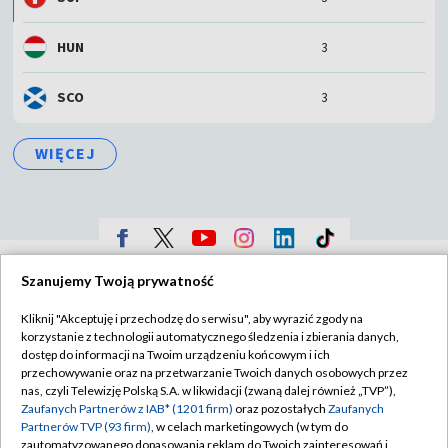
HUN
3
SCO
3
WIĘCEJ
TVP
Szanujemy Twoją prywatność
Abonament TVP
Regulamin TVP
Kliknij "Akceptuję i przechodzę do serwisu", aby wyrazić zgody na
Polityka prywatności
Sklep TVP
korzystanie z technologii automatycznego śledzenia i zbierania danych,
dostęp do informacji na Twoim urządzeniu końcowym i ich
Biuro Reklamy
Moje zgody
przechowywanie oraz na przetwarzanie Twoich danych osobowych przez
nas, czyli Telewizję Polską S.A. w likwidacji (zwaną dalej również „TVP”),
Oferta Handlowa
Biuro reklamy
Zaufanych Partnerów z IAB* (1201 firm)
oraz pozostałych
Zaufanych
Partnerów TVP (93 firm)
, w celach marketingowych (w tym do
Telegazeta ogłoszenia
Kontakt
zautomatyzowanego dopasowania reklam do Twoich zainteresowań i