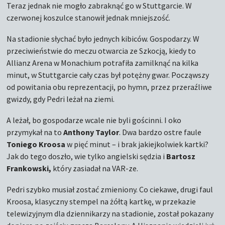
Teraz jednak nie mogło zabraknąć go w Stuttgarcie. W
czerwonej koszulce stanowił jednak mniejszość.
Na stadionie słychać było jednych kibiców. Gospodarzy. W
przeciwieństwie do meczu otwarcia ze Szkocją, kiedy to
Allianz Arena w Monachium potrafiła zamilknąć na kilka
minut, w Stuttgarcie cały czas był potężny gwar. Począwszy
od powitania obu reprezentacji, po hymn, przez przeraźliwe
gwizdy, gdy Pedri leżał na ziemi.
A leżał, bo gospodarze wcale nie byli gościnni. I oko
przymykał na to
Anthony Taylor
. Dwa bardzo ostre faule
Toniego Kroosa
w pięć minut – i brak jakiejkolwiek kartki?
Jak do tego doszło, wie tylko angielski sędzia i
Bartosz
Frankowski,
który zasiadał na VAR-ze.
Pedri szybko musiał zostać zmieniony. Co ciekawe, drugi faul
Kroosa, klasyczny stempel na żółtą kartkę, w przekazie
telewizyjnym dla dziennikarzy na stadionie, został pokazany