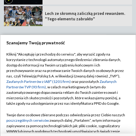
Lech ze skromną zaliczką przed rewanżem.
"Tego elementu zabrakło"
Szanujemy Twoją prywatność
TVP
Kliknij "Akceptuję i przechodzę do serwisu", aby wyrazić zgody na
korzystanie z technologii automatycznego śledzenia i zbierania danych,
Abonament TVP
Regulamin TVP
dostęp do informacji na Twoim urządzeniu końcowym i ich
Polityka prywatności
Sklep TVP
przechowywanie oraz na przetwarzanie Twoich danych osobowych przez
nas, czyli Telewizję Polską S.A. w likwidacji (zwaną dalej również „TVP”),
Biuro Reklamy
Moje zgody
Zaufanych Partnerów z IAB* (1201 firm)
oraz pozostałych
Zaufanych
Partnerów TVP (93 firm)
, w celach marketingowych (w tym do
Oferta Handlowa
Biuro reklamy
zautomatyzowanego dopasowania reklam do Twoich zainteresowań i
mierzenia ich skuteczności) i pozostałych, które wskazujemy poniżej, a
Telegazeta ogłoszenia
Kontakt
także zgody na udostępnianie przez nas identyfikatora PPID do Google.
Emisja w TVP
Twoje dane osobowe zbierane podczas odwiedzania przez Ciebie naszych
Kanały
Rada Programowa
poszczególnych serwisów
zwanych dalej „Portalem”, w tym informacje
zapisywane za pomocą technologii takich jak: pliki cookie, sygnalizatory
Ogłoszenia przetargowe
WWW lub innych podobnych technologii umożliwiających świadczenie
©2026 Telewizja Polska Spółka Akcyjna w likwidacji