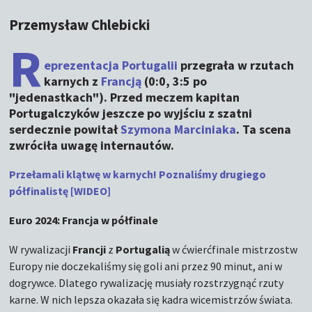
Przemysław Chlebicki
R
eprezentacja Portugalii
przegrała w rzutach
karnych z
Francją
(0:0, 3:5 po
"jedenastkach"). Przed meczem kapitan
Portugalczyków jeszcze po wyjściu z szatni
serdecznie powitał
Szymona Marciniaka
. Ta scena
zwróciła uwagę internautów.
Przełamali klątwę w karnych! Poznaliśmy drugiego
półfinalistę [WIDEO]
Euro 2024: Francja w półfinale
W rywalizacji
Francji
z
Portugalią
w ćwierćfinale mistrzostw
Europy nie doczekaliśmy się goli ani przez 90 minut, ani w
dogrywce. Dlatego rywalizację musiały rozstrzygnąć rzuty
karne. W nich lepsza okazała się kadra wicemistrzów świata.