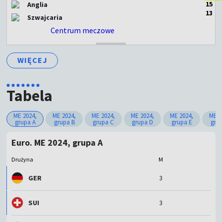
1
5
Anglia
1
3
Szwajcaria
Centrum meczowe
ZAKOŃCZONY
WIĘCEJ
Tabela
ME 2024,
ME 2024,
ME 2024,
ME 2024,
ME 2024,
ME 2
grupa A
grupa B
grupa C
grupa D
grupa E
gru
Euro. ME 2024, grupa A
Drużyna
M
GER
3
SUI
3