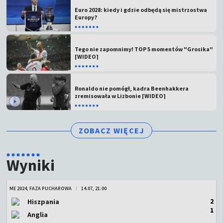
Euro 2028: kiedy i gdzie odbędą się mistrzostwa
Europy?
Tego nie zapomnimy! TOP 5 momentów "Grosika"
[WIDEO]
Ronaldo nie pomógł, kadra Beenhakkera
zremisowała w Lizbonie [WIDEO]
ZOBACZ WIĘCEJ
Wyniki
ME 2024, FAZA PUCHAROWA
14.07, 21:00
2
Hiszpania
1
Anglia