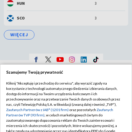
HUN
3
SCO
3
WIĘCEJ
TVP
Szanujemy Twoją prywatność
Abonament TVP
Regulamin TVP
Kliknij "Akceptuję i przechodzę do serwisu", aby wyrazić zgody na
Polityka prywatności
Sklep TVP
korzystanie z technologii automatycznego śledzenia i zbierania danych,
dostęp do informacji na Twoim urządzeniu końcowym i ich
Biuro Reklamy
Moje zgody
przechowywanie oraz na przetwarzanie Twoich danych osobowych przez
nas, czyli Telewizję Polską S.A. w likwidacji (zwaną dalej również „TVP”),
Oferta Handlowa
Biuro reklamy
Zaufanych Partnerów z IAB* (1201 firm)
oraz pozostałych
Zaufanych
Partnerów TVP (93 firm)
, w celach marketingowych (w tym do
Telegazeta ogłoszenia
Kontakt
zautomatyzowanego dopasowania reklam do Twoich zainteresowań i
mierzenia ich skuteczności) i pozostałych, które wskazujemy poniżej, a
Emisja w TVP
także zgody na udostępnianie przez nas identyfikatora PPID do Google.