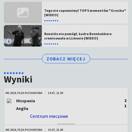
Tego nie zapomnimy! TOP 5 momentów "Grosika"
[WIDEO]
Ronaldo nie pomógł, kadra Beenhakkera
zremisowała w Lizbonie [WIDEO]
ZOBACZ WIĘCEJ
Wyniki
ME 2024, FAZA PUCHAROWA
14.07, 21:00
2
Hiszpania
1
Anglia
Centrum meczowe
ZAKOŃCZONY
ME 2024, FAZA PUCHAROWA
10.07, 21:00