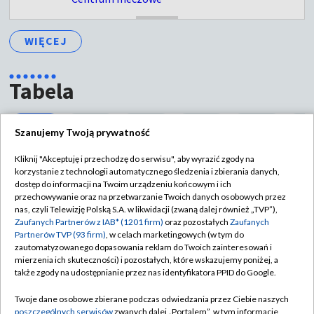
ZAKOŃCZONY
WIĘCEJ
Tabela
ME 2024,
ME 2024,
ME 2024,
ME 2024,
ME 2024,
ME 2
grupa A
grupa B
grupa C
grupa D
grupa E
gru
Szanujemy Twoją prywatność
Euro. ME 2024, grupa A
Kliknij "Akceptuję i przechodzę do serwisu", aby wyrazić zgody na
korzystanie z technologii automatycznego śledzenia i zbierania danych,
Drużyna
M
dostęp do informacji na Twoim urządzeniu końcowym i ich
przechowywanie oraz na przetwarzanie Twoich danych osobowych przez
GER
3
nas, czyli Telewizję Polską S.A. w likwidacji (zwaną dalej również „TVP”),
Zaufanych Partnerów z IAB* (1201 firm)
oraz pozostałych
Zaufanych
Partnerów TVP (93 firm)
, w celach marketingowych (w tym do
SUI
3
zautomatyzowanego dopasowania reklam do Twoich zainteresowań i
mierzenia ich skuteczności) i pozostałych, które wskazujemy poniżej, a
także zgody na udostępnianie przez nas identyfikatora PPID do Google.
HUN
3
Twoje dane osobowe zbierane podczas odwiedzania przez Ciebie naszych
poszczególnych serwisów
zwanych dalej „Portalem”, w tym informacje
SCO
3