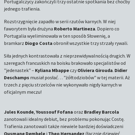
Portugalczycy zakończyli trzy ostatnie spotkania bez choćby
jednego trafienia.
Rozstrzygnięcie zapadło w serii rzutów karnych. W niej
faworytem była drużyna
Roberto Martineza
. Dopiero co
Portugalia wyeliminowała w ten sposób Słowenię, a
bramkarz
Diogo Costa
obronił wszystkie trzy strzały rywali.
Siła jednych kontrastowała z nieprzewidywalnością drugich. W
szeregach francuskich na boisku brakowało specjalistów od
"jedenastek" –
Kyliana Mbappe
czy
Oliviera Girouda
.
Didier
Deschamps
musiał posłać… "żółtodziobów" w tej materii. Aż
trzech z pięciu strzelców nie wykonywało nigdy karnych w
oficjalnym meczu!
Jules Kounde
,
Youssouf Fofana
oraz
Bradley Barcola
zanotowali idealny debiut, bez problemu pokonując Costę.
Trafienia zanotowali także niewiele bardziej doświadczeni
Ousmane Dembele
i
Theo Hernandez
(łącznie dziewięć