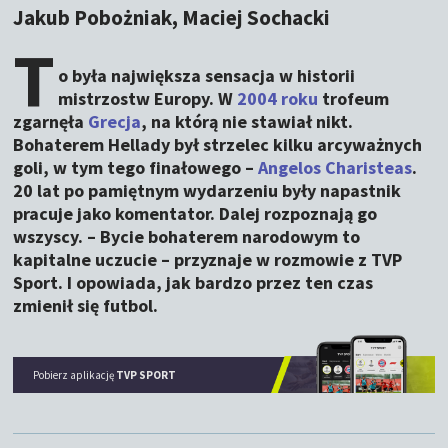
Jakub Pobożniak, Maciej Sochacki
T
o była największa sensacja w historii
mistrzostw Europy. W
2004 roku
trofeum
zgarnęła
Grecja
, na którą nie stawiał nikt.
Bohaterem Hellady był strzelec kilku arcyważnych
goli, w tym tego finałowego –
Angelos Charisteas
.
20 lat po pamiętnym wydarzeniu były napastnik
pracuje jako komentator. Dalej rozpoznają go
wszyscy. – Bycie bohaterem narodowym to
kapitalne uczucie – przyznaje w rozmowie z TVP
Sport. I opowiada, jak bardzo przez ten czas
zmienił się futbol.
Pobierz aplikację
TVP SPORT