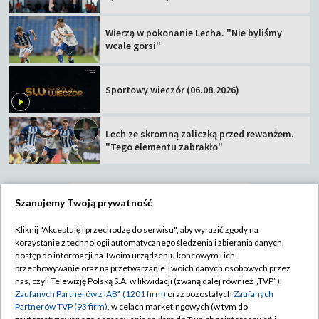
Wierzą w pokonanie Lecha. "Nie byliśmy
wcale gorsi"
Sportowy wieczór (06.08.2026)
Lech ze skromną zaliczką przed rewanżem.
"Tego elementu zabrakło"
Szanujemy Twoją prywatność
TVP
Kliknij "Akceptuję i przechodzę do serwisu", aby wyrazić zgody na
korzystanie z technologii automatycznego śledzenia i zbierania danych,
Abonament TVP
Regulamin TVP
dostęp do informacji na Twoim urządzeniu końcowym i ich
Polityka prywatności
Sklep TVP
przechowywanie oraz na przetwarzanie Twoich danych osobowych przez
nas, czyli Telewizję Polską S.A. w likwidacji (zwaną dalej również „TVP”),
Biuro Reklamy
Moje zgody
Zaufanych Partnerów z IAB* (1201 firm)
oraz pozostałych
Zaufanych
Partnerów TVP (93 firm)
, w celach marketingowych (w tym do
Oferta Handlowa
Biuro reklamy