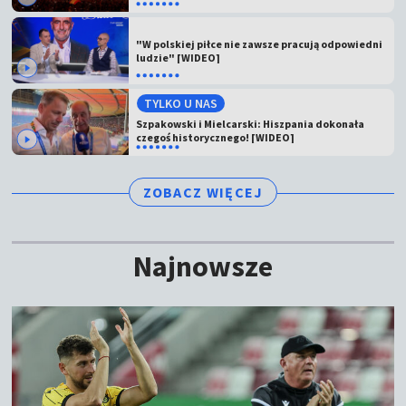
"W polskiej piłce nie zawsze pracują odpowiedni
ludzie" [WIDEO]
TYLKO U NAS
Szpakowski i Mielcarski: Hiszpania dokonała
czegoś historycznego! [WIDEO]
ZOBACZ WIĘCEJ
Najnowsze