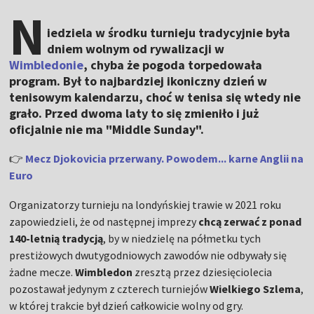
N
iedziela w środku turnieju tradycyjnie była
dniem wolnym od rywalizacji w
Wimbledonie
, chyba że pogoda torpedowała
program. Był to najbardziej ikoniczny dzień w
tenisowym kalendarzu, choć w tenisa się wtedy nie
grało. Przed dwoma laty to się zmieniło i już
oficjalnie nie ma "Middle Sunday".
👉
Mecz Djokovicia przerwany. Powodem... karne Anglii na
Euro
Organizatorzy turnieju na londyńskiej trawie w 2021 roku
zapowiedzieli, że od następnej imprezy
chcą zerwać z ponad
140-letnią tradycją
, by w niedzielę na półmetku tych
prestiżowych dwutygodniowych zawodów nie odbywały się
żadne mecze.
Wimbledon
zresztą przez dziesięciolecia
pozostawał jedynym z czterech turniejów
Wielkiego Szlema
,
w której trakcie był dzień całkowicie wolny od gry.