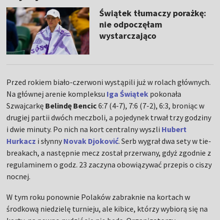
Świątek tłumaczy porażkę:
nie odpoczęłam
wystarczająco
Przed rokiem biało-czerwoni wystąpili już w rolach głównych.
Na głównej arenie kompleksu
Iga Świątek
pokonała
Szwajcarkę
Belindę Bencic
6:7 (4-7), 7:6 (7-2), 6:3, broniąc w
drugiej partii dwóch meczboli, a pojedynek trwał trzy godziny
i dwie minuty. Po nich na kort centralny wyszli
Hubert
Hurkacz
i słynny
Novak Djoković
. Serb wygrał dwa sety w tie-
breakach, a następnie mecz został przerwany, gdyż zgodnie z
regulaminem o godz. 23 zaczyna obowiązywać przepis o ciszy
nocnej.
W tym roku ponownie Polaków zabraknie na kortach w
środkową niedzielę turnieju, ale kibice, którzy wybiorą się na