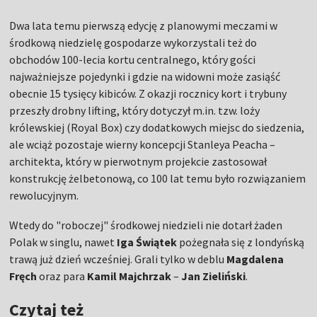
Dwa lata temu pierwszą edycję z planowymi meczami w
środkową niedzielę gospodarze wykorzystali też do
obchodów 100-lecia kortu centralnego, który gości
najważniejsze pojedynki i gdzie na widowni może zasiąść
obecnie 15 tysięcy kibiców. Z okazji rocznicy kort i trybuny
przeszły drobny lifting, który dotyczył m.in. tzw. loży
królewskiej (Royal Box) czy dodatkowych miejsc do siedzenia,
ale wciąż pozostaje wierny koncepcji Stanleya Peacha –
architekta, który w pierwotnym projekcie zastosował
konstrukcję żelbetonową, co 100 lat temu było rozwiązaniem
rewolucyjnym.
Wtedy do "roboczej" środkowej niedzieli nie dotarł żaden
Polak w singlu, nawet
Iga Świątek
pożegnała się z londyńską
trawą już dzień wcześniej. Grali tylko w deblu
Magdalena
Fręch
oraz para
Kamil Majchrzak
–
Jan Zieliński
.
Czytaj też