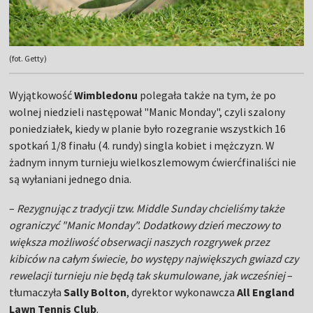
(fot. Getty)
Wyjątkowość
Wimbledonu
polegała także na tym, że po
wolnej niedzieli następował "Manic Monday", czyli szalony
poniedziałek, kiedy w planie było rozegranie wszystkich 16
spotkań 1/8 finału (4. rundy) singla kobiet i mężczyzn. W
żadnym innym turnieju wielkoszlemowym ćwierćfinaliści nie
są wyłaniani jednego dnia.
–
Rezygnując z tradycji tzw. Middle Sunday chcieliśmy także
ograniczyć "Manic Monday". Dodatkowy dzień meczowy to
większa możliwość obserwacji naszych rozgrywek przez
kibiców na całym świecie, bo występy największych gwiazd czy
rewelacji turnieju nie będą tak skumulowane, jak wcześniej
–
tłumaczyła
Sally Bolton
, dyrektor wykonawcza
All England
Lawn Tennis Club
.