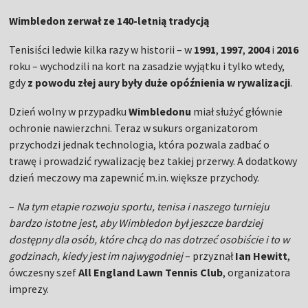
Wimbledon zerwał ze 140-letnią tradycją
Tenisiści ledwie kilka razy w historii – w
1991
,
1997
,
2004
i
2016
roku – wychodzili na kort na zasadzie wyjątku i tylko wtedy,
gdy
z powodu złej aury były duże opóźnienia w rywalizacji
.
Dzień wolny w przypadku
Wimbledonu
miał służyć głównie
ochronie nawierzchni. Teraz w sukurs organizatorom
przychodzi jednak technologia, która pozwala zadbać o
trawę i prowadzić rywalizację bez takiej przerwy. A dodatkowy
dzień meczowy ma zapewnić m.in. większe przychody.
–
Na tym etapie rozwoju sportu, tenisa i naszego turnieju
bardzo istotne jest, aby Wimbledon był jeszcze bardziej
dostępny dla osób, które chcą do nas dotrzeć osobiście i to w
godzinach, kiedy jest im najwygodniej
– przyznał
Ian Hewitt
,
ówczesny szef
All England Lawn Tennis Club
, organizatora
imprezy.