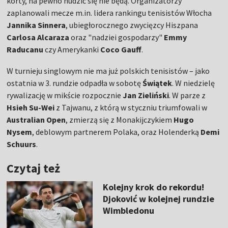
korty, na pewno nudzić się nie będą. Organizatorzy
zaplanowali mecze m.in. lidera rankingu tenisistów Włocha
Jannika Sinnera
, ubiegłorocznego zwycięzcy Hiszpana
Carlosa Alcaraza
oraz "nadziei gospodarzy"
Emmy
Raducanu
czy Amerykanki
Coco Gauff
.
W turnieju singlowym nie ma już polskich tenisistów – jako
ostatnia w 3. rundzie odpadła w sobotę
Świątek
. W niedzielę
rywalizację w mikście rozpocznie
Jan Zieliński
. W parze z
Hsieh Su-Wei
z Tajwanu, z którą w styczniu triumfowali w
Australian Open
, zmierzą się z Monakijczykiem
Hugo
Nysem
, deblowym partnerem Polaka, oraz Holenderką
Demi
Schuurs
.
Czytaj też
Kolejny krok do rekordu!
Djoković w kolejnej rundzie
Wimbledonu