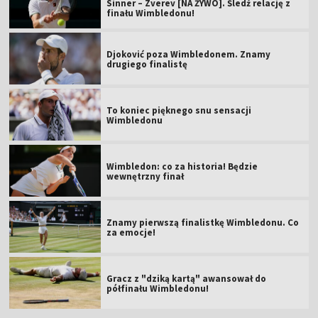
Sinner – Zverev [NA ŻYWO]. Śledź relację z
finału Wimbledonu!
Djoković poza Wimbledonem. Znamy
drugiego finalistę
To koniec pięknego snu sensacji
Wimbledonu
Wimbledon: co za historia! Będzie
wewnętrzny finał
Znamy pierwszą finalistkę Wimbledonu. Co
za emocje!
Gracz z "dziką kartą" awansował do
półfinału Wimbledonu!