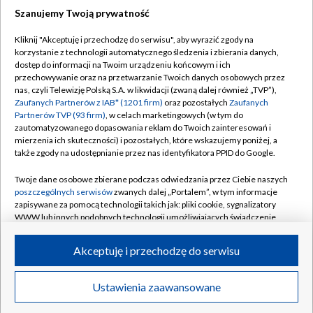
Szanujemy Twoją prywatność
Kliknij "Akceptuję i przechodzę do serwisu", aby wyrazić zgody na
korzystanie z technologii automatycznego śledzenia i zbierania danych,
TVP
dostęp do informacji na Twoim urządzeniu końcowym i ich
przechowywanie oraz na przetwarzanie Twoich danych osobowych przez
Abonament TVP
Regulamin TVP
nas, czyli Telewizję Polską S.A. w likwidacji (zwaną dalej również „TVP”),
Polityka prywatności
Sklep TVP
Zaufanych Partnerów z IAB* (1201 firm)
oraz pozostałych
Zaufanych
Partnerów TVP (93 firm)
, w celach marketingowych (w tym do
Biuro Reklamy
Moje zgody
zautomatyzowanego dopasowania reklam do Twoich zainteresowań i
mierzenia ich skuteczności) i pozostałych, które wskazujemy poniżej, a
Oferta Handlowa
Biuro reklamy
także zgody na udostępnianie przez nas identyfikatora PPID do Google.
Telegazeta ogłoszenia
Kontakt
Twoje dane osobowe zbierane podczas odwiedzania przez Ciebie naszych
Emisja w TVP
poszczególnych serwisów
zwanych dalej „Portalem”, w tym informacje
zapisywane za pomocą technologii takich jak: pliki cookie, sygnalizatory
Kanały
Rada Programowa
WWW lub innych podobnych technologii umożliwiających świadczenie
dopasowanych i bezpiecznych usług, personalizację treści oraz reklam,
Ogłoszenia przetargowe
udostępnianie funkcji mediów społecznościowych oraz analizowanie
©2026 Telewizja Polska Spółka Akcyjna w likwidacji
Akceptuję i przechodzę do serwisu
ruchu w Internecie.
Akademia Telewizyjna
Informacje o nadawcy
Twoje dane osobowe zbierane podczas odwiedzania przez Ciebie
Ustawienia zaawansowane
News
Transmisje
Wideo
Więcej
poszczególnych serwisów
na Portalu, takie jak adresy IP, identyfikatory
Centrum informacji TVP
Twoich urządzeń końcowych i identyfikatory plików cookie, informacje o