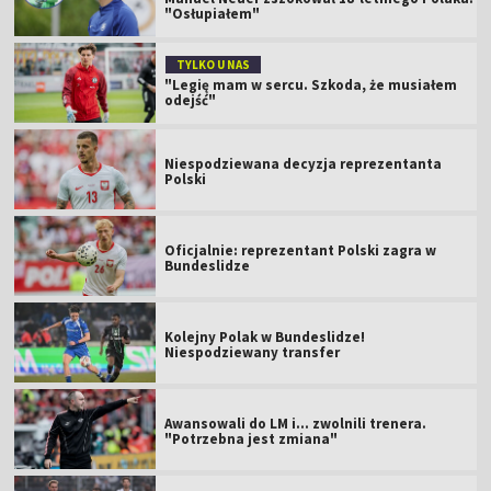
"Osłupiałem"
TYLKO U NAS
"Legię mam w sercu. Szkoda, że musiałem
odejść"
Niespodziewana decyzja reprezentanta
Polski
Oficjalnie: reprezentant Polski zagra w
Bundeslidze
Kolejny Polak w Bundeslidze!
Niespodziewany transfer
Awansowali do LM i... zwolnili trenera.
"Potrzebna jest zmiana"