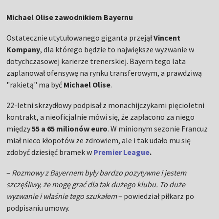
Michael Olise zawodnikiem Bayernu
Ostatecznie utytułowanego giganta przejął
Vincent
Kompany
, dla którego będzie to największe wyzwanie w
dotychczasowej karierze trenerskiej. Bayern tego lata
zaplanował ofensywę na rynku transferowym, a prawdziwą
"rakietą" ma być
Michael Olise
.
22-letni skrzydłowy podpisał z monachijczykami pięcioletni
kontrakt, a nieoficjalnie mówi się, że zapłacono za niego
między
55 a 65 milionów euro
. W minionym sezonie Francuz
miał nieco kłopotów ze zdrowiem, ale i tak udało mu się
zdobyć dziesięć bramek w
Premier League
.
–
Rozmowy z Bayernem były bardzo pozytywne i jestem
szczęśliwy, że mogę grać dla tak dużego klubu. To duże
wyzwanie i właśnie tego szukałem
– powiedział piłkarz po
podpisaniu umowy.