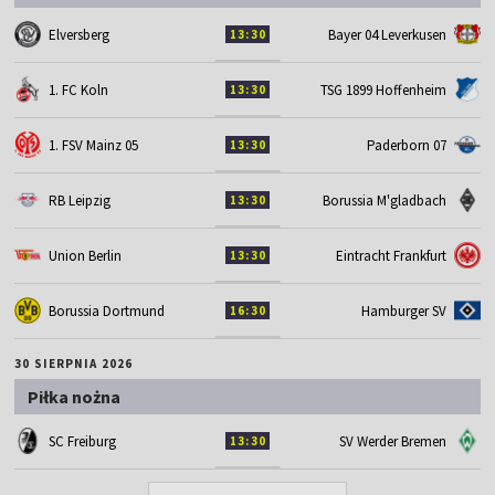
Elversberg
Bayer 04 Leverkusen
13:30
1. FC Koln
TSG 1899 Hoffenheim
13:30
1. FSV Mainz 05
Paderborn 07
13:30
RB Leipzig
Borussia M'gladbach
13:30
Union Berlin
Eintracht Frankfurt
13:30
Borussia Dortmund
Hamburger SV
16:30
30 SIERPNIA 2026
Piłka nożna
SC Freiburg
SV Werder Bremen
13:30