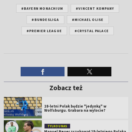
#BAYERN MONACHIUM
#VINCENT KOMPANY
#BUNDESLIGA
#MICHAEL OLISE
#PREMIER LEAGUE
#CRYSTAL PALACE
Zobacz też
18-letni Polak będzie "jedynką" w
Wolfsburgu. Grabara na wylocie?
TYLKO U NAS
Manuel Neuer zszokował 18-letniego Polaka.