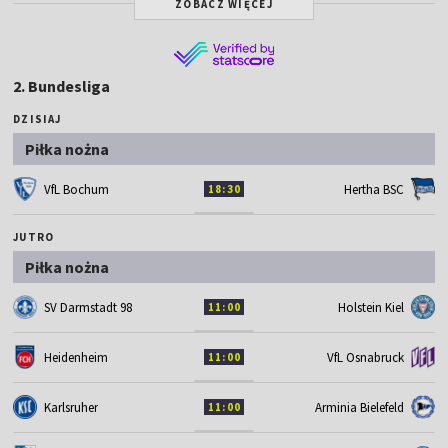
ZOBACZ WIĘCEJ
2. Bundesliga
DZISIAJ
Piłka nożna
VfL Bochum
Hertha BSC
18:30
JUTRO
Piłka nożna
SV Darmstadt 98
Holstein Kiel
11:00
Heidenheim
VfL Osnabruck
11:00
Karlsruher
Arminia Bielefeld
11:00