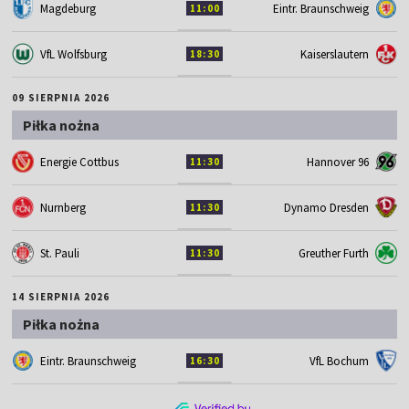
Magdeburg
Eintr. Braunschweig
11:00
VfL Wolfsburg
Kaiserslautern
18:30
09 SIERPNIA 2026
Piłka nożna
Energie Cottbus
Hannover 96
11:30
Nurnberg
Dynamo Dresden
11:30
St. Pauli
Greuther Furth
11:30
14 SIERPNIA 2026
Piłka nożna
Eintr. Braunschweig
VfL Bochum
16:30