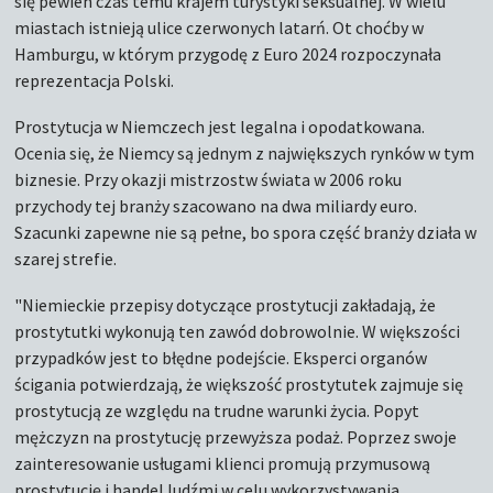
się pewien czas temu krajem turystyki seksualnej. W wielu
miastach istnieją ulice czerwonych latarń. Ot choćby w
Hamburgu, w którym przygodę z Euro 2024 rozpoczynała
reprezentacja Polski.
Prostytucja w Niemczech jest legalna i opodatkowana.
Ocenia się, że Niemcy są jednym z największych rynków w tym
biznesie. Przy okazji mistrzostw świata w 2006 roku
przychody tej branży szacowano na dwa miliardy euro.
Szacunki zapewne nie są pełne, bo spora część branży działa w
szarej strefie.
"Niemieckie przepisy dotyczące prostytucji zakładają, że
prostytutki wykonują ten zawód dobrowolnie. W większości
przypadków jest to błędne podejście. Eksperci organów
ścigania potwierdzają, że większość prostytutek zajmuje się
prostytucją ze względu na trudne warunki życia. Popyt
mężczyzn na prostytucję przewyższa podaż. Poprzez swoje
zainteresowanie usługami klienci promują przymusową
prostytucję i handel ludźmi w celu wykorzystywania