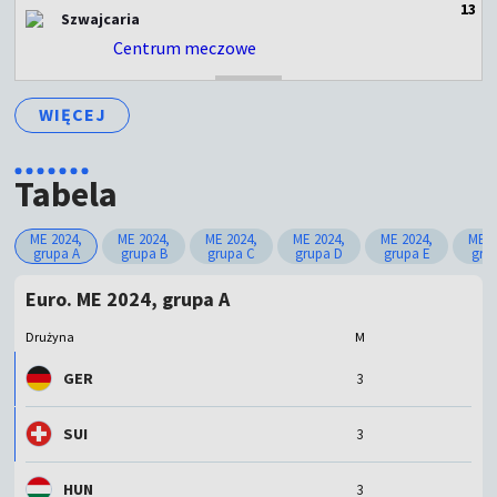
1
3
Szwajcaria
Centrum meczowe
ZAKOŃCZONY
WIĘCEJ
Tabela
ME 2024,
ME 2024,
ME 2024,
ME 2024,
ME 2024,
ME 2
grupa A
grupa B
grupa C
grupa D
grupa E
gru
Euro. ME 2024, grupa A
Drużyna
M
GER
3
SUI
3
HUN
3