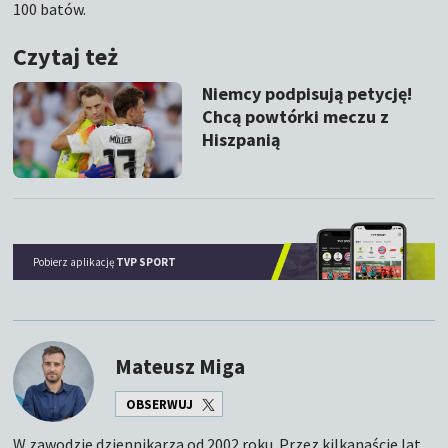
100 batów.
Czytaj też
Niemcy podpisują petycję!
Chcą powtórki meczu z
Hiszpanią
Pobierz aplikację
TVP SPORT
Mateusz Miga
OBSERWUJ
W zawodzie dziennikarza od 2002 roku. Przez kilkanaście lat