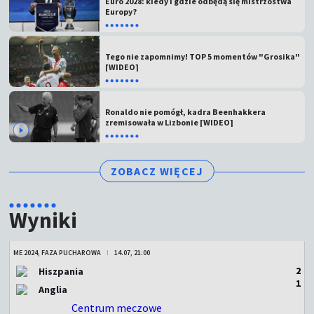
Euro 2028: kiedy i gdzie odbędą się mistrzostwa
Europy?
Tego nie zapomnimy! TOP 5 momentów "Grosika"
[WIDEO]
Ronaldo nie pomógł, kadra Beenhakkera
zremisowała w Lizbonie [WIDEO]
ZOBACZ WIĘCEJ
Wyniki
ME 2024, FAZA PUCHAROWA
14.07, 21:00
2
Hiszpania
1
Anglia
Centrum meczowe
ZAKOŃCZONY