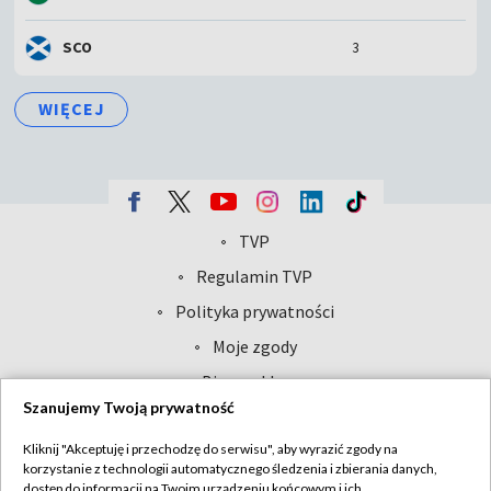
SCO
3
WIĘCEJ
TVP
Abonament TVP
Regulamin TVP
Polityka prywatności
Sklep TVP
Biuro Reklamy
Moje zgody
Oferta Handlowa
Biuro reklamy
Szanujemy Twoją prywatność
Telegazeta ogłoszenia
Kontakt
Emisja w TVP
Kliknij "Akceptuję i przechodzę do serwisu", aby wyrazić zgody na
korzystanie z technologii automatycznego śledzenia i zbierania danych,
Kanały
Rada Programowa
dostęp do informacji na Twoim urządzeniu końcowym i ich