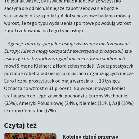
To jednak ważne, by uświadamiać klientów, że wszystko
zaczyna się od nich. Mniejsze zapotrzebowanie będzie
skutkowało niższą podażą. A dotychczasowe badania mówią
wprost, że tego typu wydarzenia sportowe powodują wzrost
zapotrzebowania na tego typu usługi.
– Agencje oferują specjalne usługi związane z mistrzostwami
Europy. Klienci mogą korzystać z towarzystwa prostytutki, tzw.
eskorty, choćby podczas oglądania meczów na stadionach
–
mówi Simone Kleinert z Nordischesmodell. Według statystyk
portalu Erobella w dziesięciu miastach organizujących mecze
Euro liczba prostytutek od maja wzrosła o… 13 tysięcy.
Oznacza to wzrost o 31 procent. Najwięcej nowych kobiet
trafiających do tego zawodu pochodzi z Europy Wschodniej
(35%), Ameryki Południowej (24%), Niemiec (11%), Azji (10%)
i Europy Centralnej (7%).
Czytaj też
Kolejny dzień przerwy