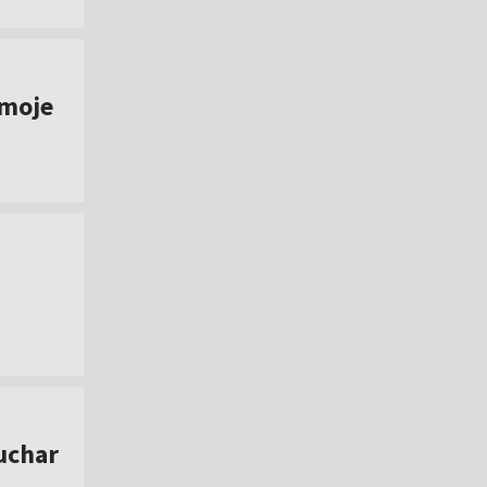
 moje
uchar