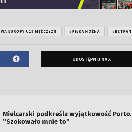
RT
WA EUROPY U19 MĘŻCZYZN
#PIŁKA NOŻNA
#RETRAN
UDOSTĘPNIJ NA X
Mielcarski podkreśla wyjątkowość Porto.
"Szokowało mnie to"