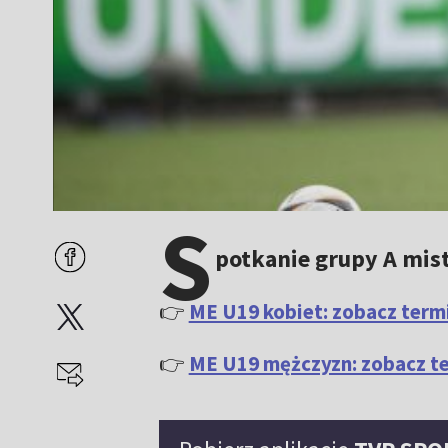
S
potkanie grupy A mist
👉
ME U19 kobiet: zobacz termi
👉
ME U19 mężczyzn: zobacz ter