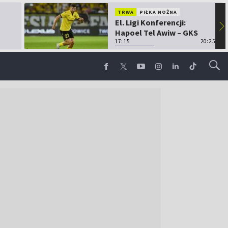
TRWA
PIŁKA NOŻNA
El. Ligi Konferencji:
▶
Hapoel Tel Awiw – GKS
Katowice
17:15
20:25