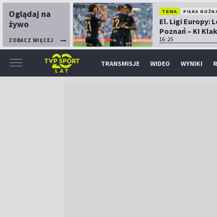
Oglądaj na
TRWA
PIŁKA NOŻN
El. Ligi Europy: 
żywo
Poznań – KI Kla
16:25
ZOBACZ WIĘCEJ
TRANSMISJE
WIDEO
WYNIKI
R