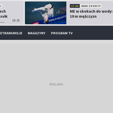
A
17:00
INNE SPORTY
Lech
ME w skokach do wody:
ksvik
10 m mężczyzn
19:25
ETRANSMISJE
MAGAZYNY
PROGRAM TV